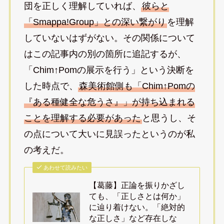
団を正しく理解していれば、
彼らと
「Smappa!Group」との深い繋がり
を理解
していないはずがない。その関係について
はこの記事内の別の箇所に追記するが、
「Chim↑Pomの展示を行う」という決断を
した時点で、
森美術館側も「Chim↑Pomの
『ある種健全な危うさ』」が持ち込まれる
ことを理解する必要があった
と思うし、そ
の点について大いに見誤ったというのが私
の考えだ。
あわせて読みたい
【葛藤】正論を振りかざし
ても、「正しさとは何か」
に辿り着けない。「絶対的
な正しさ」など存在しな