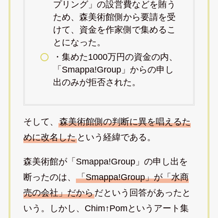
プリング」の設営費などを賄う
ため、森美術館側から要請を受
けて、資金を作家側で集めるこ
とになった。
・集めた1000万円の資金の内、
「Smappa!Group」からの申し
出のみが拒否された。
そして、
森美術館側の判断に異を唱えるた
めに改名した
という経緯である。
森美術館が「Smappa!Group」の申し出を
断ったのは、
「Smappa!Group」が「水商
売の会社」だから
だという回答があったと
いう。しかし、Chim↑Pomというアート集