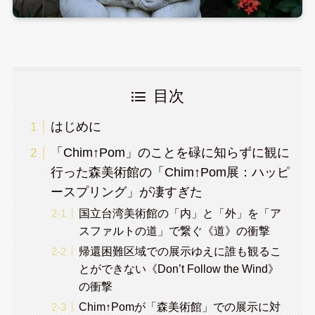
目次
はじめに
「Chim↑Pom」のことを碌に知らずに観に
行った森美術館の「Chim↑Pom展：ハッピ
ースプリング」が凄すぎた
国立台湾美術館の「内」と「外」を「ア
スファルトの道」で繋ぐ《道》の衝撃
帰還困難区域での展示ゆえに誰も観るこ
とができない《Don’t Follow the Wind》
の衝撃
Chim↑Pomが「森美術館」での展示に対