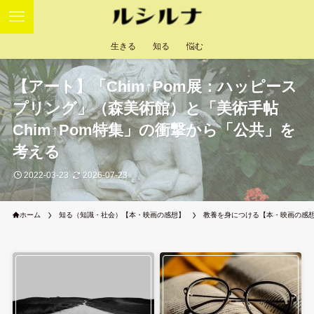
生きる
知る
悩む
【アート】「Chim↑Pom展：ハッピース
プリング」（森美術館）と「美術手帖
Chim↑Pom特集」の衝撃から「公共」を
考える
2022-03-23
2026-07-23
ホーム
知る（知識・社会）【本・映画の感想】
教養を身につける【本・映画の感