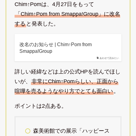
Chim↑Pomは、4月27日をもって
「Chim↑Pom from Smappa!Group」に改名
する
と発表した。
改名のお知らせ | Chim↑Pom from
Smappa!Group
あわせて読みたい
詳しい経緯などは上の公式HPを読んでほし
いが、
非常にChim↑Pomらしい、正面から
喧嘩を売るようなやり方でとても面白い
。
ポイントは2点ある。
森美術館での展示「ハッピース