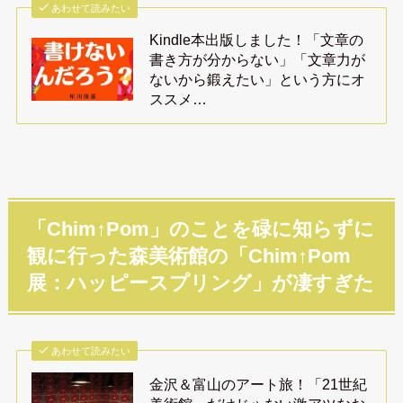
あわせて読みたい
Kindle本出版しました！「文章の
書き方が分からない」「文章力が
ないから鍛えたい」という方にオ
ススメ…
「Chim↑Pom」のことを碌に知らずに
観に行った森美術館の「Chim↑Pom
展：ハッピースプリング」が凄すぎた
あわせて読みたい
金沢＆富山のアート旅！「21世紀