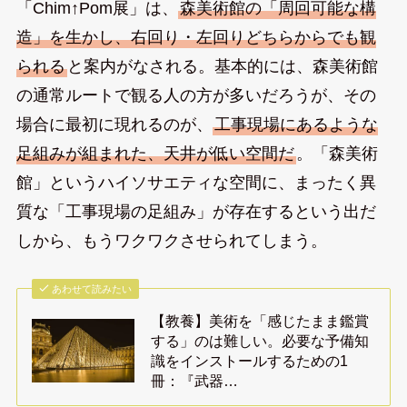
「Chim↑Pom展」は、
森美術館の「周回可能な構
造」を生かし、右回り・左回りどちらからでも観
られる
と案内がなされる。基本的には、森美術館
の通常ルートで観る人の方が多いだろうが、その
場合に最初に現れるのが、
工事現場にあるような
足組みが組まれた、天井が低い空間だ
。「森美術
館」というハイソサエティな空間に、まったく異
質な「工事現場の足組み」が存在するという出だ
しから、もうワクワクさせられてしまう。
あわせて読みたい
【教養】美術を「感じたまま鑑賞
する」のは難しい。必要な予備知
識をインストールするための1
冊：『武器…