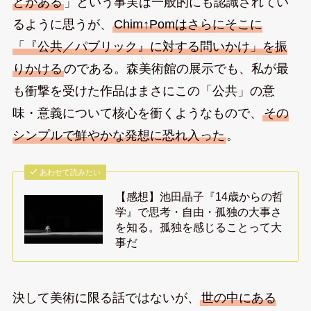
とがある
」という事実は一般的にも認識されてい
るように思うが、
Chim↑Pomはさらにそこに
「『公共／パブリック』に対する問いかけ」を振
りかける
のである。森美術館の展示でも、私が最
も衝撃を受けた作品はまさにこの「公共」の意
味・意義について核心を衝くようなもので、
その
シンプルで鮮やかな発想に恐れ入った
。
あわせて読みたい
【感想】池田晶子『14歳からの哲
学』で思考・自由・孤独の大事さ
を知る。孤独を感じることって大
事だ
決して美術に限る話ではないが、
世の中にある