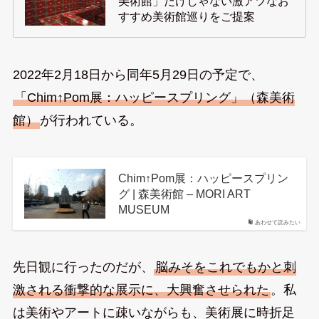
美術館」だけじゃない激アツなお
すすめ美術館巡りをご提案
2022年2月18日から同年5月29日の予定で、
「Chim↑Pom展：ハッピースプリング」（森美術
館）
が行われている。
Chim↑Pom展：ハッピースプリン
グ | 森美術館 – MORI ART
MUSEUM
あわせて読みたい
先日観に行ったのだが、
脳みそをこれでもかと刺
激される衝撃的な展示に、大興奮させられた
。私
は美術やアートに疎いながらも、美術展に時折足