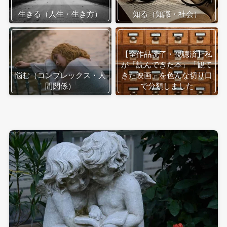
生きる（人生・生き方）
知る（知識・社会）
【全作品読了・視聴済】私
が「読んできた本」「観て
悩む（コンプレックス・人
きた映画」を色んな切り口
間関係）
で分類しました