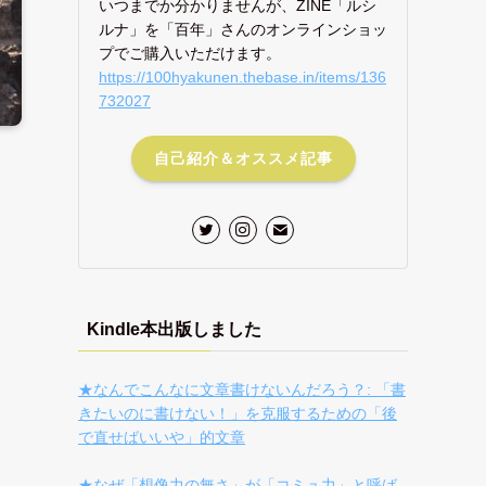
いつまでか分かりませんが、ZINE「ルシ
ルナ」を「百年」さんのオンラインショッ
プでご購入いただけます。
https://100hyakunen.thebase.in/items/136
732027
自己紹介＆オススメ記事
Kindle本出版しました
★なんでこんなに文章書けないんだろう？: 「書
きたいのに書けない！」を克服するための「後
で直せばいいや」的文章
★なぜ「想像力の無さ」が「コミュ力」と呼ば