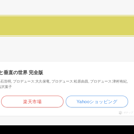
と垂直の世界 完全版
:武石浩明, プロデュース:大久保竜, プロデュース:松原由昌, プロデュース:津村有紀,
塩沢葉子
楽天市場
Yahooショッピング
ポチップ