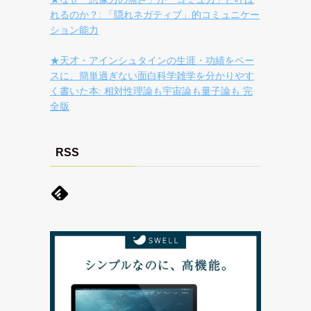
れるのか？: 「隠れネガティブ」的コミュニケー
ション能力
★天才・アインシュタインの生涯・功績をベー
スに、簡単過ぎない面白科学雑学を分かりやす
く書いた本: 相対性理論も宇宙論も量子論も 完
全版
RSS