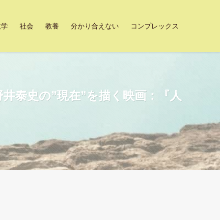
数学
社会
教養
分かり合えない
コンプレックス
井泰史の”現在”を描く映画：『人