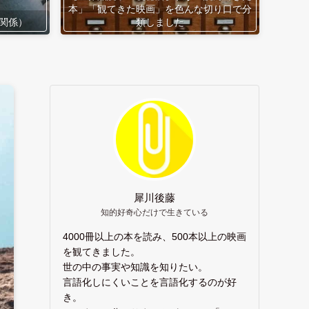
本」「観てきた映画」を色んな切り口で分
関係）
類しました
犀川後藤
知的好奇心だけで生きている
4000冊以上の本を読み、500本以上の映画
を観てきました。
世の中の事実や知識を知りたい。
言語化しにくいことを言語化するのが好
き。