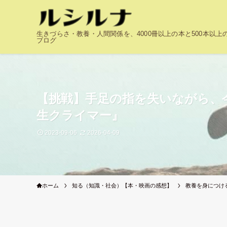
生きづらさ・教養・人間関係を、4000冊以上の本と500本以
ブログ
【挑戦】手足の指を失いながら、
生クライマー』
2023-09-06
2026-04-09
ホーム
知る（知識・社会）【本・映画の感想】
教養を身につけ