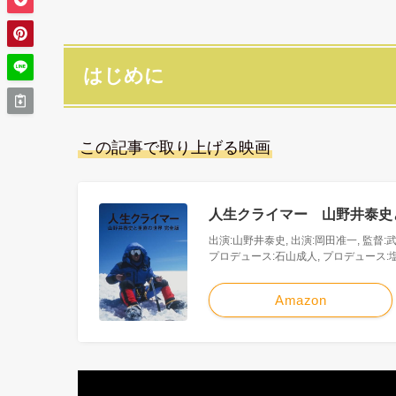
はじめに
この記事で取り上げる映画
人生クライマー 山野井泰史
出演:山野井泰史, 出演:岡田准一, 監督
プロデュース:石山成人, プロデュース:
Amazon