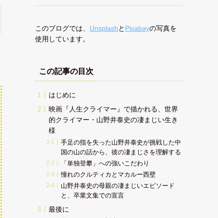
このブログでは、
Unsplash
と
Pixabay
の写真を
使用しています。
この記事の目次
はじめに
映画『人生クライマー』で描かれる、世界
的クライマー・山野井泰史の凄まじい生き
様
手足の指を失った山野井泰史が挑戦した中
国の山の話から、彼の凄まじさを理解する
「単独登攀」への強いこだわり
憧れのクルティカとマカルー西壁
山野井泰史の母親の凄まじいエピソード
と、卒業文集での宣言
最後に