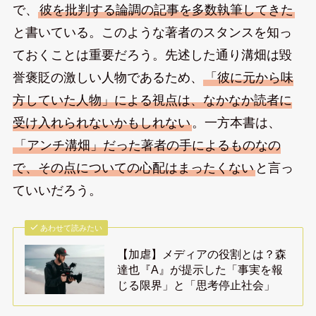
で、
彼を批判する論調の記事を多数執筆してきた
と書いている。このような著者のスタンスを知っ
ておくことは重要だろう。先述した通り溝畑は毀
誉褒貶の激しい人物であるため、
「彼に元から味
方していた人物」による視点は、なかなか読者に
受け入れられないかもしれない
。一方本書は、
「アンチ溝畑」だった著者の手によるものなの
で、その点についての心配はまったくない
と言っ
ていいだろう。
あわせて読みたい
【加虐】メディアの役割とは？森
達也『A』が提示した「事実を報
じる限界」と「思考停止社会」