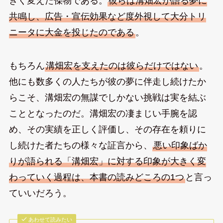
きく変えた傑物である。
彼らは溝畑宏が語る夢に
共鳴し、広告・宣伝効果など度外視して大分トリ
ニータに大金を投じたのである
。
もちろん
溝畑宏を支えたのは彼らだけではない
。
他にも数多くの人たちが彼の夢に伴走し続けたか
らこそ、溝畑宏の無謀でしかない挑戦は実を結ぶ
こととなったのだ。溝畑宏の凄まじい手腕を認
め、その実績を正しく評価し、その存在を頼りに
し続けた者たちの様々な証言から、
悪い印象ばか
りが語られる「溝畑宏」に対する印象が大きく変
わっていく過程は、本書の読みどころの1つ
と言っ
ていいだろう。
あわせて読みたい