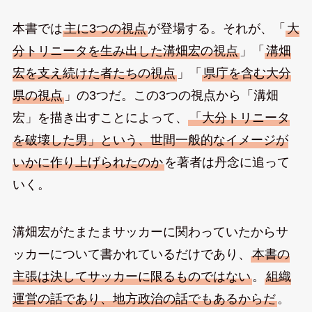
本書では
主に3つの視点
が登場する。それが、「
大
分トリニータを生み出した溝畑宏の視点
」「
溝畑
宏を支え続けた者たちの視点
」「
県庁を含む大分
県の視点
」の3つだ。この3つの視点から「溝畑
宏」を描き出すことによって、
「大分トリニータ
を破壊した男」という、世間一般的なイメージが
いかに作り上げられたのか
を著者は丹念に追って
いく。
溝畑宏がたまたまサッカーに関わっていたからサ
ッカーについて書かれているだけであり、
本書の
主張は決してサッカーに限るものではない
。
組織
運営の話であり、地方政治の話でもあるからだ
。