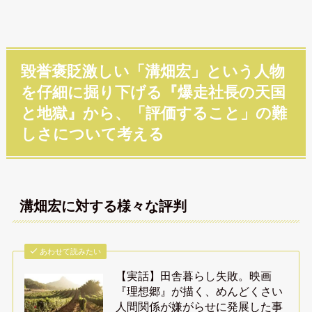
毀誉褒貶激しい「溝畑宏」という人物
を仔細に掘り下げる『爆走社長の天国
と地獄』から、「評価すること」の難
しさについて考える
溝畑宏に対する様々な評判
あわせて読みたい
【実話】田舎暮らし失敗。映画
『理想郷』が描く、めんどくさい
人間関係が嫌がらせに発展した事