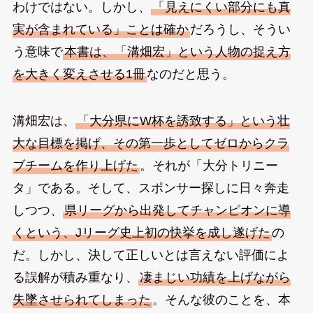
わけではない。しかし、
「見えにくい部分にも真
実が含まれている」ことは確か
だろうし、そうい
う意味で
本書は、「溝畑宏」という人物の捉え方
を大きく変えさせる1冊
なのだと思う。
溝畑宏は、
「大分県にW杯を誘致する」という壮
大な目標を掲げ、その第一歩としてゼロからクラ
ブチームを作り上げた
。それが「大分トリニー
タ」である。そして、スポンサー探しに日々奔走
しつつ、
県リーグから出発してチャンピオンに導
くという、Jリーグ史上初の快挙を成し遂げた
の
だ。しかし、決して正しいとは言えない評価によ
る誤解が積み重なり、
凄まじい功績を上げながら
失墜させられてしまった
。そんな彼のことを、本