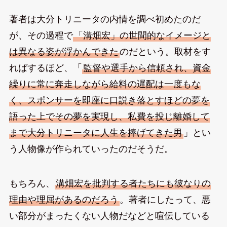
著者は大分トリニータの内情を調べ初めたのだ
が、その過程で
「溝畑宏」の世間的なイメージと
は異なる姿が浮かんできた
のだという。取材をす
ればするほど、「
監督や選手から信頼され、資金
繰りに常に奔走しながら給料の遅配は一度もな
く、スポンサーを即座に口説き落とすほどの夢を
語った上でその夢を実現し、私費を投じ離婚して
まで大分トリニータに人生を捧げてきた男
」とい
う人物像が作られていったのだそうだ。
もちろん、
溝畑宏を批判する者たちにも彼なりの
理由や理屈があるのだろう
。著者にしたって、悪
い部分がまったくない人物だなどと喧伝している