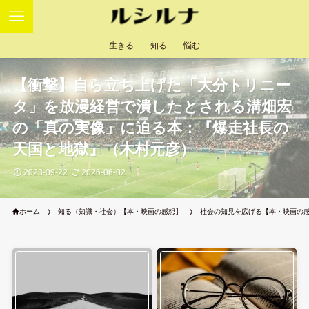
生きる
知る
悩む
【衝撃】自ら立ち上げた「大分トリニー
タ」を放漫経営で潰したとされる溝畑宏
の「真の実像」に迫る本：『爆走社長の
天国と地獄』（木村元彦）
2023-09-22
2026-06-02
ホーム
知る（知識・社会）【本・映画の感想】
社会の知見を広げる【本・映画の