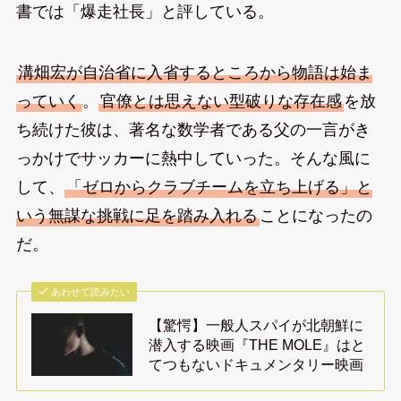
書では「爆走社長」と評している。
溝畑宏が自治省に入省するところから物語は始ま
っていく
。
官僚とは思えない型破りな存在感
を放
ち続けた彼は、著名な数学者である父の一言がき
っかけでサッカーに熱中していった。そんな風に
して、
「ゼロからクラブチームを立ち上げる」と
いう無謀な挑戦に足を踏み入れる
ことになったの
だ。
あわせて読みたい
【驚愕】一般人スパイが北朝鮮に
潜入する映画『THE MOLE』はと
てつもないドキュメンタリー映画