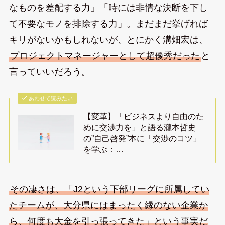
なものを差配する力」「時には非情な決断を下し
て不要なモノを排除する力」。まだまだ挙げれば
キリがないかもしれないが、とにかく溝畑宏は、
プロジェクトマネージャーとして超優秀だった
と
言っていいだろう。
あわせて読みたい
【変革】「ビジネスより自由のた
めに交渉力を」と語る瀧本哲史
の”自己啓発”本に「交渉のコツ」
を学ぶ：…
その凄さは、「J2という下部リーグに所属してい
たチームが、大分県にはまったく縁のない企業か
ら、何度も大金を引っ張ってきた」という事実だ