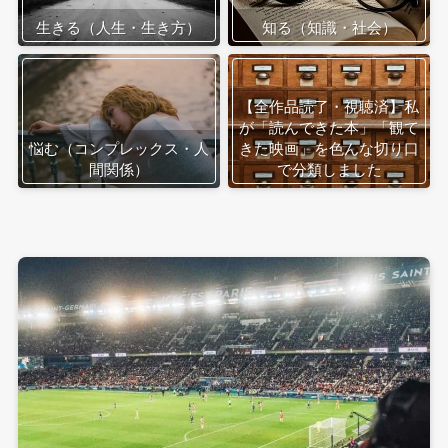
生きる（人生・生き方）
知る（知識・社会）
【全作品読了・視聴済】私
が「読んできた本」「観て
悩む（コンプレックス・人
きた映画」を色んな切り口
間関係）
で分類しました