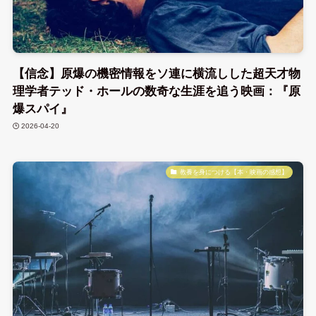
【信念】原爆の機密情報をソ連に横流しした超天才物
理学者テッド・ホールの数奇な生涯を追う映画：『原
爆スパイ』
2026-04-20
教養を身につける【本・映画の感想】