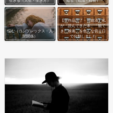
生きる（人生・生き方）
知る（知識・社会）
【全作品読了・視聴済】私
が「読んできた本」「観て
悩む（コンプレックス・人
きた映画」を色んな切り口
間関係）
で分類しました