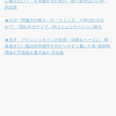
に書けない！」を克服するための「後で直せばいいや」
的文章
★なぜ「想像力の無さ」が「コミュ力」と呼ばれるの
か？: 「隠れネガティブ」的コミュニケーション能力
★天才・アインシュタインの生涯・功績をベースに、簡
単過ぎない面白科学雑学を分かりやすく書いた本: 相対性
理論も宇宙論も量子論も 完全版