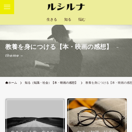
生きる
知る
悩む
教養を身につける【本・映画の感想】
–
theme –
ホーム
知る（知識・社会）【本・映画の感想】
教養を身につける【本・映画の感