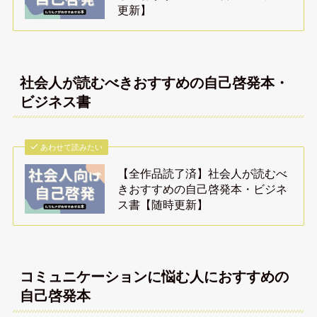
更新】
社会人が読むべきおすすめの自己啓発本・
ビジネス書
あわせて読みたい
【全作品読了済】社会人が読むべ
きおすすめの自己啓発本・ビジネ
ス書【随時更新】
コミュニケーションに悩む人におすすめの
自己啓発本