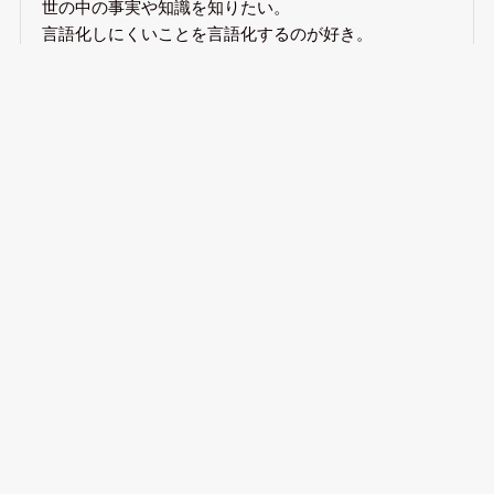
世の中の事実や知識を知りたい。
言語化しにくいことを言語化するのが好き。
自分を生き延びさせるので日々精一杯。
自己紹介記事
オススメ記事リスト
【全作品読了・視聴済】私が「読んできた本」「観
てきた映画」を色んな切り口で分類しました
オススメ記事一覧（本・映画の感想・レビュー・解
説）