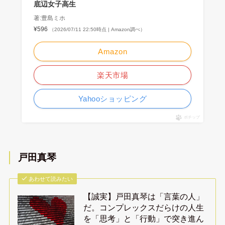
底辺女子高生
著:豊島ミホ
¥596
（2026/07/11 22:50時点 | Amazon調べ）
Amazon
楽天市場
Yahooショッピング
ポチップ
戸田真琴
あわせて読みたい
【誠実】戸田真琴は「言葉の人」
だ。コンプレックスだらけの人生
を「思考」と「行動」で突き進ん