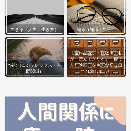
生きる（人生・生き方）
知る（知識・社会）
【全作品読了・視聴済】私
が「読んできた本」「観て
悩む（コンプレックス・人
きた映画」を色んな切り口
間関係）
で分類しました