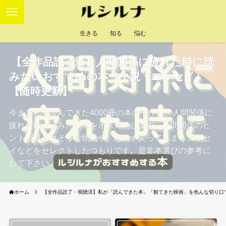
生きる
知る
悩む
【全作品読了済】人間関係に疲れた時に読
みたいおすすめの本（小説・エッセイ）
【随時更新】
今まで私が読んできた4000冊の本の中から、人間関係に
疲れた時に読みたい本をオススメします。人間関係のヒ
ントが得られそうな物語や、思わず笑ってしまうエッセ
イなどをセレクトしたつもりです。是非本選びの参考に
して下さい。
ホーム
【全作品読了・視聴済】私が「読んできた本」「観てきた映画」を色んな切り口