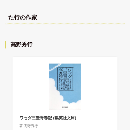
た行の作家
高野秀行
ワセダ三畳青春記 (集英社文庫)
著:高野秀行