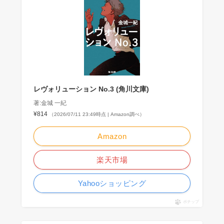
レヴォリューション No.3 (角川文庫)
著:金城 一紀
¥814
（2026/07/11 23:49時点 | Amazon調べ）
Amazon
楽天市場
Yahooショッピング
ポチップ