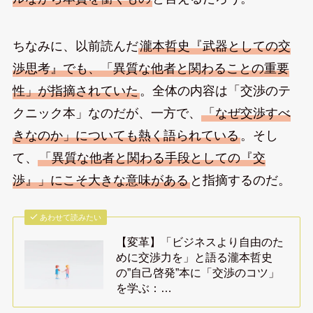
ちなみに、以前読んだ
瀧本哲史『武器としての交
渉思考』でも、「異質な他者と関わることの重要
性」が指摘されていた
。全体の内容は「交渉のテ
クニック本」なのだが、一方で、
「なぜ交渉すべ
きなのか」についても熱く語られている
。そし
て、
「異質な他者と関わる手段としての『交
渉』」にこそ大きな意味がある
と指摘するのだ。
あわせて読みたい
【変革】「ビジネスより自由のた
めに交渉力を」と語る瀧本哲史
の”自己啓発”本に「交渉のコツ」
を学ぶ：…