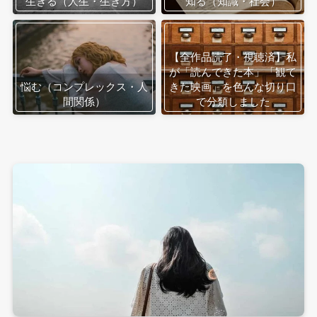
生きる（人生・生き方）
知る（知識・社会）
【全作品読了・視聴済】私
が「読んできた本」「観て
悩む（コンプレックス・人
きた映画」を色んな切り口
間関係）
で分類しました