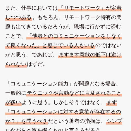
また、仕事においては
「リモートワーク」が定着
しつつある
。もちろん、リモートワーク特有の問
題も出てきているだろうが、職場に行かずに済む
ことで、
「他者とのコミュニケーションをしなく
て良くなった」と感じている人もいる
のではない
かと思う。であれば、
ますます意欲の低下は避け
られない
はずだ。
「コミュニケーション能力」が問題となる場合、
一般的に
テクニックや言動などに言及されること
が多い
ように思う。しかしそうではなく、
まず
「コミュニケーションに対する意欲が存在するの
か？」を問うべき
だという著者の指摘は、
シンプ
ルながら本質を衝くもの
と言えるだろう。