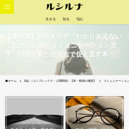
生きる
知る
悩む
【違和感】平田オリザ『わかりあえない
ことから』は「コミュニケーション苦
手」問題を新たな視点で捉え直す本
2022-12-02
2026-06-02
ホーム
悩む（コンプレックス・人間関係）【本・映画の感想】
コミュニケーショ