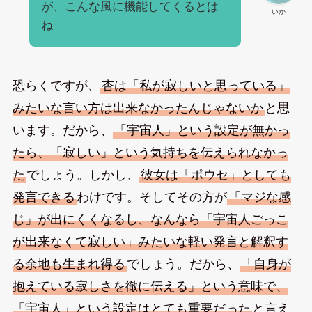
が、こんな風に機能してくるとは
いか
ね
恐らくですが、
杏は「私が寂しいと思っている」
みたいな言い方は出来なかったんじゃないか
と思
います。だから、
「宇宙人」という設定が無かっ
たら、「寂しい」という気持ちを伝えられなかっ
た
でしょう。しかし、
彼女は「ポウセ」としても
発言できる
わけです。そしてその方が
「マジな感
じ」が出にくくなるし、なんなら「宇宙人ごっこ
が出来なくて寂しい」みたいな軽い発言と解釈す
る余地も生まれ得る
でしょう。だから、
「自身が
抱えている寂しさを徹に伝える」という意味で、
「宇宙人」という設定はとても重要だった
と言え