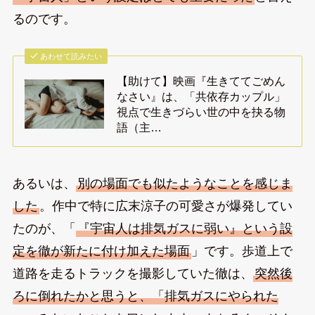
るのです。
あわせて読みたい
【助けて】映画『生きててごめん
なさい』は、「共依存カップル」
視点で生きづらい世の中を抉る物
語（主…
あるいは、
別の場面でも似たようなことを感じま
した
。作中で特に広末涼子の可愛さが爆発してい
たのが、「
『宇宙人は排気ガスに弱い』という設
定を徹が新たに付け加えた場面
」です。歩道上で
道路を走るトラックを撮影していた徹は、
突然後
ろに倒れたかと思うと、「排気ガスにやられた