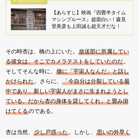
あわせて読みたい
【あらすじ】映画『四畳半タイム
マシンブルース』超面白い！森見
登美彦も上田誠も超天才だな！
その時杏は、橋の上にいた。
放送部に所属してい
る彼女は、そこでカメラテストをしていたのだ
。
そしてそんな時に、
徹に「宇宙人なんだ」と話し
かけられた
。さらに、
「今自分は分裂している最
中であり、新しい宇宙人がまさに生まれようとし
ている。だから杏の身体を貸してくれ」と畳み掛
けてくる
のである。
杏は当然、
少し戸惑った
。しかし、
思いの外早く