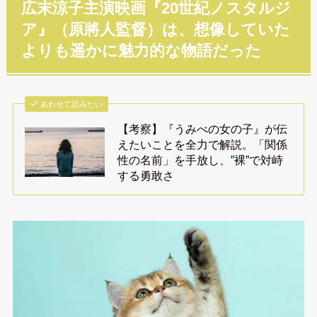
広末涼子主演映画『20世紀ノスタルジ
ア』（原將人監督）は、想像していた
よりも遥かに魅力的な物語だった
あわせて読みたい
【考察】『うみべの女の子』が伝
えたいことを全力で解説。「関係
性の名前」を手放し、”裸”で対峙
する勇敢さ