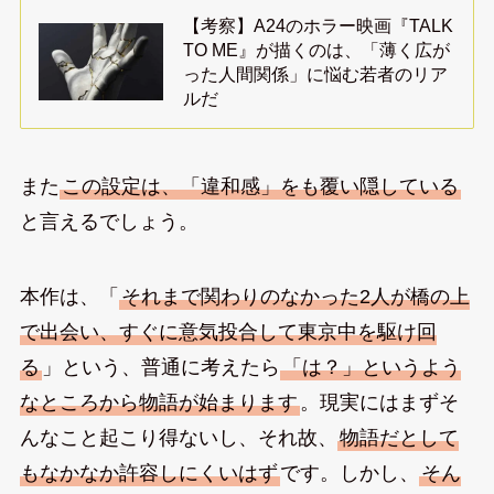
【考察】A24のホラー映画『TALK
TO ME』が描くのは、「薄く広が
った人間関係」に悩む若者のリア
ルだ
また
この設定は、「違和感」をも覆い隠している
と言えるでしょう。
本作は、「
それまで関わりのなかった2人が橋の上
で出会い、すぐに意気投合して東京中を駆け回
る
」という、普通に考えたら
「は？」というよう
なところから物語が始まります
。現実にはまずそ
んなこと起こり得ないし、それ故、
物語だとして
もなかなか許容しにくいはず
です。しかし、
そん