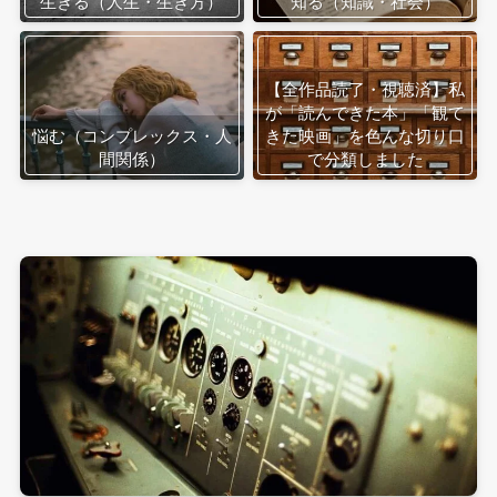
生きる（人生・生き方）
知る（知識・社会）
【全作品読了・視聴済】私
が「読んできた本」「観て
悩む（コンプレックス・人
きた映画」を色んな切り口
間関係）
で分類しました