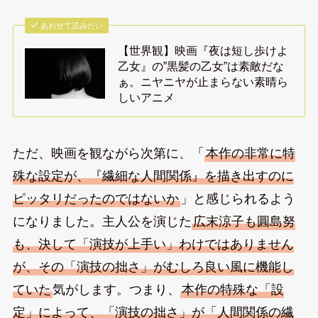
あわせて読みたい
【世界観】映画『夜は短し歩けよ
乙女』の”黒髪の乙女”は素敵だな
ぁ。ニヤニヤが止まらない素晴ら
しいアニメ
ただ、映画を観ながら次第に、「
本作の非常に特
殊な設定が、『繊細な人間関係』を描き出すのに
ピッタリだったのではないか
」と感じられるよう
になりました。主人公を演じた
広末涼子も圓島努
も、決して「演技が上手い」わけではありません
が、その「演技の拙さ」がむしろ良い風に機能し
ていた
気がします。つまり、
本作の特殊な「設
定」によって、「演技の拙さ」が「人間関係の繊