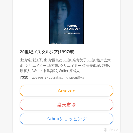
20世紀ノスタルジア(1997年)
出演:広末涼子, 出演:圓島努, 出演:余貴美子, 出演:根岸吉太
郎, クリエイター:西村隆, クリエイター:佐藤美由紀, 監督:
原將人, Writer:中島吾郎, Writer:原將人
¥330
（2024/08/17 19:28時点 | Amazon調べ）
Amazon
楽天市場
Yahooショッピング
ポチップ