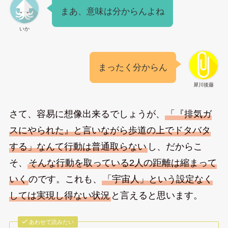
まあ、意味は分からんよね
いか
まったく分からん
犀川後藤
さて、容易に想像出来るでしょうが、
「『排気ガ
スにやられた』と言いながら歩道の上でドタバタ
する」なんて行動は普通取らない
し、だからこ
そ、
そんな行動を取っている2人の距離は縮まって
いく
のです。これも、
「宇宙人」という設定なく
しては実現し得ない状況
と言えると思います。
あわせて読みたい