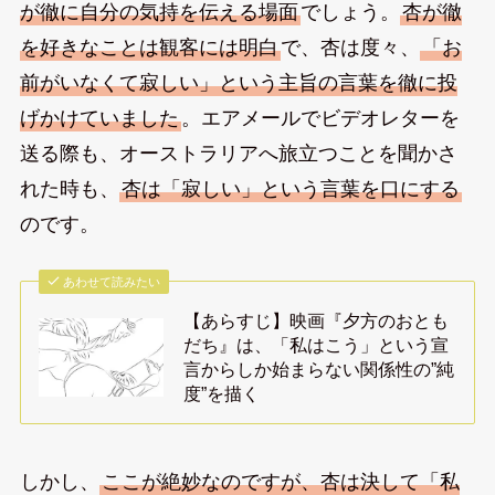
が徹に自分の気持を伝える場面
でしょう。
杏が徹
を好きなことは観客には明白
で、杏は度々、
「お
前がいなくて寂しい」という主旨の言葉を徹に投
げかけていました
。エアメールでビデオレターを
送る際も、オーストラリアへ旅立つことを聞かさ
れた時も、
杏は「寂しい」という言葉を口にする
のです。
あわせて読みたい
【あらすじ】映画『夕方のおとも
だち』は、「私はこう」という宣
言からしか始まらない関係性の”純
度”を描く
しかし、
ここが絶妙なのですが、杏は決して「私