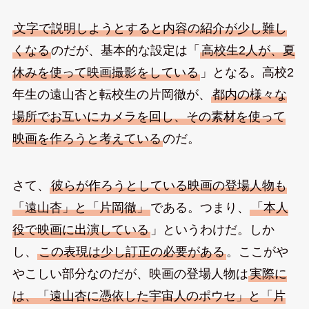
文字で説明しようとすると内容の紹介が少し難し
くなる
のだが、基本的な設定は「
高校生2人が、夏
休みを使って映画撮影をしている
」となる。高校2
年生の遠山杏と転校生の片岡徹が、
都内の様々な
場所でお互いにカメラを回し、その素材を使って
映画を作ろうと考えている
のだ。
さて、
彼らが作ろうとしている映画の登場人物も
「遠山杏」と「片岡徹」
である。つまり、
「本人
役で映画に出演している
」というわけだ。しか
し、
この表現は少し訂正の必要がある
。ここがや
やこしい部分なのだが、映画の登場人物は
実際に
は、「遠山杏に憑依した宇宙人のポウセ」と「片