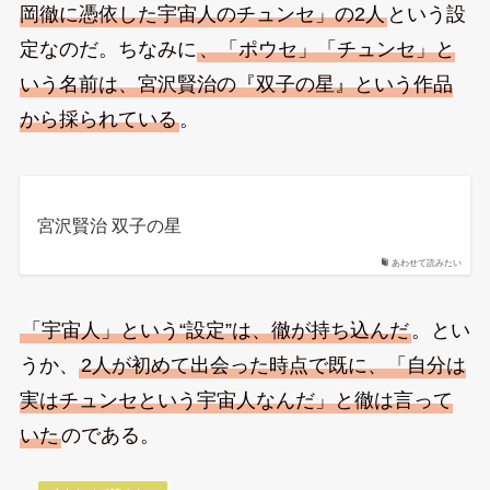
岡徹に憑依した宇宙人のチュンセ」の2人
という設
定なのだ。ちなみに
、「ポウセ」「チュンセ」と
いう名前は、宮沢賢治の『双子の星』という作品
から採られている
。
宮沢賢治 双子の星
あわせて読みたい
「宇宙人」という“設定”は、徹が持ち込んだ
。とい
うか、
2人が初めて出会った時点で既に、「自分は
実はチュンセという宇宙人なんだ」と徹は言って
いた
のである。