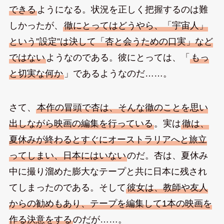
できる
ようになる。状況を正しく把握するのは難
しかったが、
徹にとってはどうやら、「宇宙人」
という”設定”は決して「杏と会うための口実」など
ではない
ようなのである。彼にとっては、「
もっ
と切実な何か
」であるようなのだ……。
さて、
本作の冒頭で杏は、そんな徹のことを思い
出しながら映画の編集を行っている
。実は
徹は、
夏休みが終わるとすぐにオーストラリアへと旅立
ってしまい、日本にはいない
のだ。杏は、夏休み
中に撮り溜めた膨大なテープと共に日本に残され
てしまったのである。そして
彼女は、教師や友人
からの勧めもあり、テープを編集して1本の映画を
作る決意をする
のだが……。