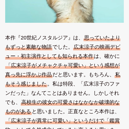
本作『20世紀ノスタルジア』は、
思っていたより
もずっと素敵な物語
でした。
広末涼子の映画デビ
ュー・初主演作としても知られる本作
は、確かに
「広末涼子がメチャクチャ可愛い」という感想が
真っ先に浮かぶ作品
だと思います。もちろん、
私
もそう感じました
。私は特段、「広末涼子のファ
ンだった」なんてことはありません。しかしそれ
でも、
高校生の彼女の可愛さはなかなか破壊的な
ものがある
と思いました。正直なところ本作は、
「広末涼子が異常に可愛い」というだけで「鑑賞