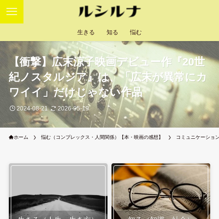
生きる
知る
悩む
【衝撃】広末涼子映画デビュー作『20世
紀ノスタルジア』は、「広末が異常にカ
ワイイ」だけじゃない作品
2024-08-21
2026-05-19
ホーム
悩む（コンプレックス・人間関係）【本・映画の感想】
コミュニケーショ