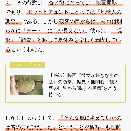
く
。その行動は、
杏と徹にとっては「映画撮影」
であり、
ポウセとチュンセにとっては「地球人の
調査」
である。しかし
観客の目からは、それは明
らかに「デート」にしか見えない
。彼らは、
「撮
影」「調査」と称して夏休みを楽しく満喫してい
る
というわけだ。
あわせて読みたい
【感涙】映画『彼女が好きなもの
は』の衝撃。偏見・無関心・他人
事の世界から”脱する勇気”をどう
持つか
しかししばらくして、
「そんな風に考えていたの
は杏の方だけだった」ということが観客にも理解