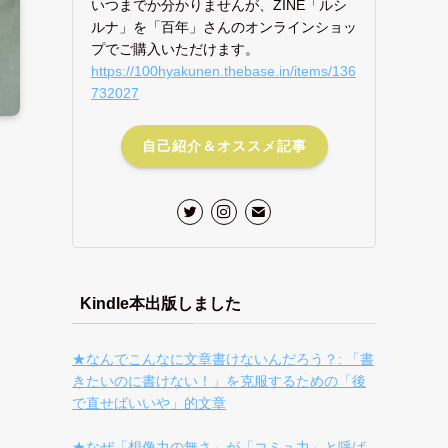
いつまでか分かりませんが、ZINE「ルシ
ルナ」を「百年」さんのオンラインショッ
プでご購入いただけます。
https://100hyakunen.thebase.in/items/136
732027
自己紹介＆オススメ記事
Kindle本出版しました
★なんでこんなに文章書けないんだろう？: 「書
きたいのに書けない！」を克服するための「後
で直せばいいや」的文章
★なぜ「想像力の無さ」が「コミュ力」と呼ば