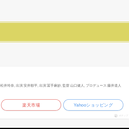
:松井玲奈, 出演:安井順平, 出演:冨手麻妙, 監督:山口健人, プロデュース:藤井道人
楽天市場
Yahooショッピング
ポチップ