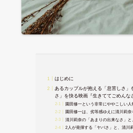
はじめに
あるカップルが抱える「息苦しさ」
さ」を抉る映画『生きててごめんな
園田修一という非常にややこしい人
園田修一は、劣等感ゆえに清川莉奈
清川莉奈の「あまりの出来なさ」と
2人が発揮する「ヤバさ」と、清川