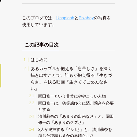
このブログでは、
Unsplash
と
Pixabay
の写真を
使用しています。
この記事の目次
はじめに
あるカップルが抱える「息苦しさ」を深く
描き出すことで、誰もが抱え得る「生きづ
らさ」を抉る映画『生きててごめんなさ
い』
園田修一という非常にややこしい人物
園田修一は、劣等感ゆえに清川莉奈を必要
とする
清川莉奈の「あまりの出来なさ」と、園田
修一の「あまりのクズさ」
2人が発揮する「ヤバさ」と、清川莉奈を
演じた穂志もえかの素晴らしさ