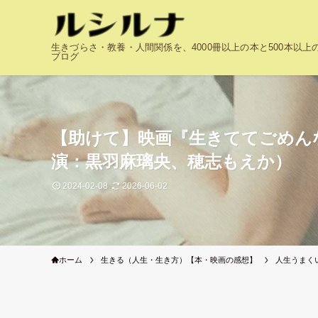
生きづらさ・教養・人間関係を、4000冊以上の本と500本以
ブログ
【助けて】映画『生きててごめん
演：黒羽麻璃央、穂志もえか）
2024-02-08
2026-06-02
ホーム
生きる（人生・生き方）【本・映画の感想】
人生うまく