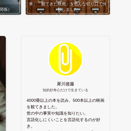
本」「観てきた映画」を色んな切り口で分
関係）
類しました
犀川後藤
知的好奇心だけで生きている
4000冊以上の本を読み、500本以上の映画
を観てきました。
世の中の事実や知識を知りたい。
言語化しにくいことを言語化するのが好
き。