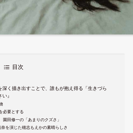
目次
を深く描き出すことで、誰もが抱え得る「生きづら
さい』
物
を必要とする
、園田修一の「あまりのクズさ」
莉奈を演じた穂志もえかの素晴らしさ