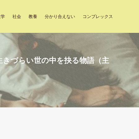
数学
社会
教養
分かり合えない
コンプレックス
生きづらい世の中を抉る物語（主