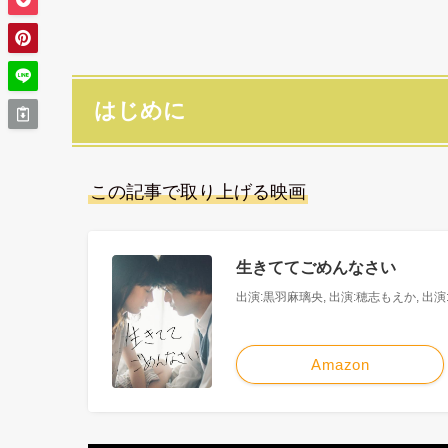
はじめに
この記事で取り上げる映画
生きててごめんなさい
出演:黒羽麻璃央, 出演:穂志もえか, 出演
Amazon