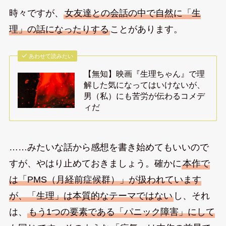
時々ですが、
女友達との会話の中で自然に「生
理」の話になったりする
ことがあります。
あわせて読みたい
【無知】映画『生理ちゃん』で理
解した気になってはいけないが、
男（私）にも苦労が伝わるコメデ
ィだ
……みたいな話から感想を書き始めてもいいので
すが、やはり止めておきましょう。確かに
本作で
は「PMS（月経前症候群）」が扱われています
が、「生理」は本質的なテーマではない
し、それ
は、
もう1つの要素である「パニック障害」にして