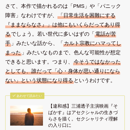
さて、本作で描かれるのは「PMS」や「パニック
障害」なわけですが、
「日常生活を困難にする
『ままならなさ』」は他にもいくらだってあり得
る
でしょう。若い世代に多いはずの「
電話が苦
手
」みたいな話から、「
カルト宗教にハマってし
まった
」みたいなものまで、色んな可能性が想定
できると思います。つまり、
今そうではなかった
としても、誰だって「心・身体が思い通りになら
ない」という状態になり得る
というわけです。
あわせて読みたい
【違和感】三浦透子主演映画『そ
ばかす』はアセクシャルの生きづ
らさを描く。セクシャリティ理解
の入り口に