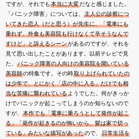
ですが、それでも
本当に大変
だなと感じました。
「パニック障害」については、
主人公の診察につ
いてきた恋人（だと思う）が先生に、「電車にも
乗れず、外食も美容院も行けなくて辛そうなんで
すけど」と訴えるシーン
があるのですが、それを
見て思い出したことがあります。以前テレビで見
た、
パニック障害の人向けの美容院を開いている
美容師
の特集です。その時
取り上げられていたの
は少年で、とにかく「店の中に入る」だけでも相
当な苦痛に襲われている
ようでした。何がきっか
けでパニックが起こってしまうのか知らないので
すが、
本作でも「電車に乗ろうとして発作が起こ
る」「発作が起きるのが怖いから、髪は家で切っ
ている」みたいな描写があった
ので、
日常生活を