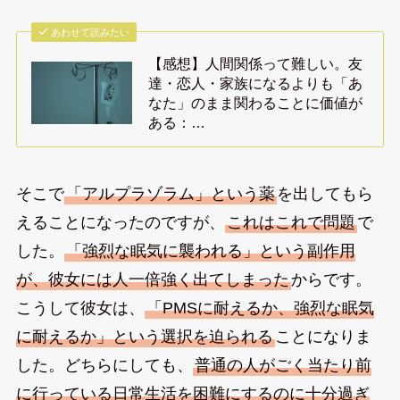
あわせて読みたい
【感想】人間関係って難しい。友
達・恋人・家族になるよりも「あ
なた」のまま関わることに価値が
ある：…
そこで
「アルプラゾラム」という薬
を出してもら
えることになったのですが、
これはこれで問題
で
した。
「強烈な眠気に襲われる」という副作用
が、彼女には人一倍強く出てしまった
からです。
こうして彼女は、
「PMSに耐えるか、強烈な眠気
に耐えるか」という選択を迫られる
ことになりま
した。どちらにしても、
普通の人がごく当たり前
に行っている日常生活を困難にするのに十分過ぎ