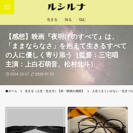
生きる
知る
悩む
【感想】映画『夜明けのすべて』は、
「ままならなさ」を抱えて生きるすべて
の人に優しく寄り添う（監督：三宅唱
主演：上白石萌音、松村北斗）
2024-10-17
2026-07-23
ホーム
生きる（人生・生き方）【本・映画の感想】
人生うまくいかない・生きづ