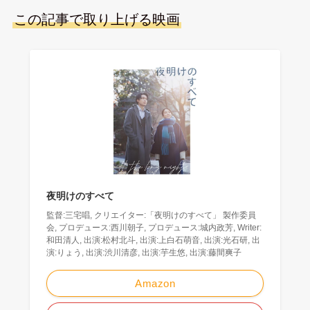
この記事で取り上げる映画
夜明けのすべて
監督:三宅唱, クリエイター:「夜明けのすべて」 製作委員
会, プロデュース:西川朝子, プロデュース:城内政芳, Writer:
和田清人, 出演:松村北斗, 出演:上白石萌音, 出演:光石研, 出
演:りょう, 出演:渋川清彦, 出演:芋生悠, 出演:藤間爽子
Amazon