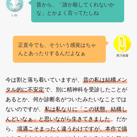
昔から、「誰か殺してくれないか
な」とかよく言ってたしね
いか
正直今でも、そういう感覚はちゃ
んとあったりするんだよなぁ
犀川後藤
今は割と落ち着いていますが、
昔の私は結構メン
タル的に不安定
で、別に精神科を受診したことが
あるとか、何か診断名がついたみたいなことでは
ないのですが、
私は私なりに「この状態、結構し
んどいなぁ」と思いながら生きてきました
。だか
ら、
境遇こそまったく違うわけですが、本作で描