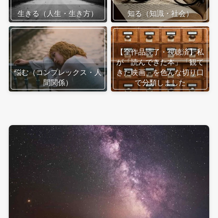
生きる（人生・生き方）
知る（知識・社会）
【全作品読了・視聴済】私
が「読んできた本」「観て
悩む（コンプレックス・人
きた映画」を色んな切り口
間関係）
で分類しました