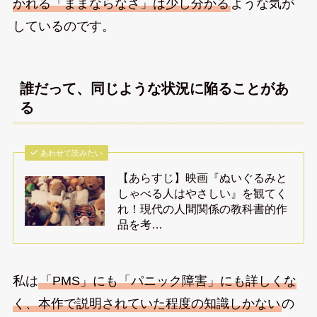
かれる「ままならなさ」は少し分かる
ような気が
しているのです。
誰だって、同じような状況に陥ることがあ
る
あわせて読みたい
【あらすじ】映画『ぬいぐるみと
しゃべる人はやさしい』を観てく
れ！現代の人間関係の教科書的作
品を考…
私は
「PMS」にも「パニック障害」にも詳しくな
く、本作で説明されていた程度の知識しかない
の