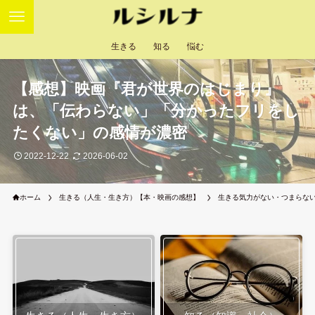
生きる
知る
悩む
【感想】映画『君が世界のはじまり』
は、「伝わらない」「分かったフリをし
たくない」の感情が濃密
2022-12-22
2026-06-02
ホーム
生きる（人生・生き方）【本・映画の感想】
生きる気力がない・つまらな