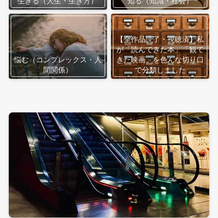
生きる（人生・生き方）
知る（知識・社会）
【全作品読了・視聴済】私
が「読んできた本」「観て
悩む（コンプレックス・人
きた映画」を色んな切り口
間関係）
で分類しました