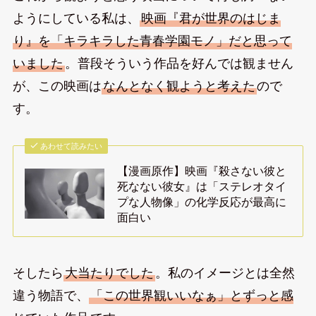
ようにしている私は、
映画『君が世界のはじま
り』を「キラキラした青春学園モノ」だと思って
いました
。普段そういう作品を好んでは観ません
が、この映画は
なんとなく観ようと考えた
ので
す。
あわせて読みたい
【漫画原作】映画『殺さない彼と
死なない彼女』は「ステレオタイ
プな人物像」の化学反応が最高に
面白い
そしたら
大当たりでした
。私のイメージとは全然
違う物語で、
「この世界観いいなぁ」とずっと感