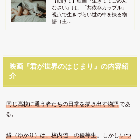
【助けて】映画『生きててごめん
なさい』は、「共依存カップル」
視点で生きづらい世の中を抉る物
語（主…
映画『君が世界のはじまり』の内容紹
介
同じ高校に通う者たちの日常を描き出す物語
であ
る。
縁（ゆかり）は、校内随一の優等生
。しかし
いつ