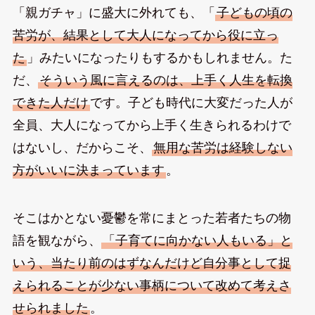
「親ガチャ」に盛大に外れても、「
子どもの頃の
苦労が、結果として大人になってから役に立っ
た
」みたいになったりもするかもしれません。た
だ、
そういう風に言えるのは、上手く人生を転換
できた人だけ
です。子ども時代に大変だった人が
全員、大人になってから上手く生きられるわけで
はないし、だからこそ、
無用な苦労は経験しない
方がいいに決まっています
。
そこはかとない憂鬱を常にまとった若者たちの物
語を観ながら、
「子育てに向かない人もいる」と
いう、当たり前のはずなんだけど自分事として捉
えられることが少ない事柄について改めて考えさ
せられました
。