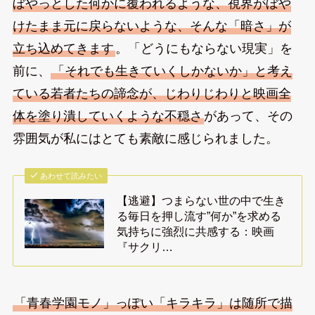
ぼやっとした何かに覆われるような、視界がぼや
けたまま元に戻らないような、そんな「暗さ」が
立ち込めてきます
。「どうにもならない現実」を
前に、
「それでも生きていくしかないか」と考え
ている若者たちの諦念が、じわりじわりと映画全
体を塗り潰していくような不穏さ
があって、その
雰囲気が私にはとても素敵に感じられました。
あわせて読みたい
【逃避】つまらない世の中で生き
る毎日を押し流す”何か”を求める
気持ちに強烈に共感する：映画
『サクリ…
「青春学園モノ」っぽい「キラキラ」は随所で描