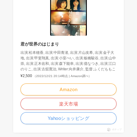
君が世界のはじまり
出演:松本穂香, 出演:中田青渚, 出演:片山友希, 出演:金子大
地, 出演:甲斐翔真, 出演:小室ぺい, 出演:板橋駿谷, 出演:山中
崇, 出演:正木佐和, 出演:森下能幸, 出演:億なつき, 出演:江口
のりこ, 出演:古舘寛治, Writer:向井康介, 監督:ふくだももこ
¥2,500
（2022/12/21 20:14時点 | Amazon調べ）
Amazon
楽天市場
Yahooショッピング
ポチップ