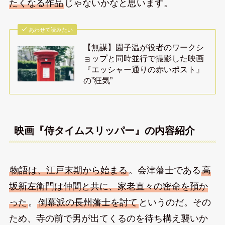
たくなる作品
じゃないかなと思います。
あわせて読みたい
【無謀】園子温が役者のワークシ
ョップと同時並行で撮影した映画
『エッシャー通りの赤いポスト』
の”狂気”
映画『侍タイムスリッパー』の内容紹介
物語は、江戸末期から始まる
。会津藩士である
高
坂新左衛門は仲間と共に、家老直々の密命を預か
った
。
倒幕派の長州藩士を討て
というのだ。その
ため、寺の前で男が出てくるのを待ち構え襲いか