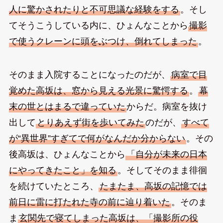
人に驚かされたりと不可思議な経験をする
。そし
てそうこうしている内に、ひょんなことから
撮影
で使うクレーンに頭をぶつけ、倒れてしまった
。
そのまま入院することになったのだが、
病室で目
覚めた高坂は、窓から見える光景に驚愕する
。
幕
末の世とはまるで違っていた
からだ。病室を抜け
出して
とりあえず街を歩いてみた
のだが、
すべて
が“異世界”すぎてで何がなんだか分からない
。その
後高坂は、ひょんなことから
「自分が未来の日本
にやってきたこと」を知る
。そしてそのまま徘徊
を続けていたところ、
たまたま、高坂の記憶では
前日に雷に打たれた寺の前に辿り着いた
。そのま
ま
玄関先で寝てしまった高坂は、「撮影所の役