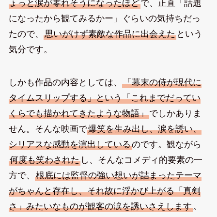
ょっと涙が零れそうになったほど
で、正直「話題
になったから観てみるかー」ぐらいの気持ちだっ
たので、
思いがけず素敵な作品に出会えた
という
気分です。
しかも作品の内容としては、
「幕末の侍が現代に
タイムスリップする」という「これまでだってい
くらでも描かれてきたような物語」
でしかありま
せん。そんな映画で
爆笑を生み出し、涙を誘い、
シリアスな感動を演出している
のです。観ながら
何度も笑わされた
し、そんなコメディ的要素の一
方で、
根底には監督の強い想いが詰まったテーマ
がちゃんと存在し、それ故に浮かび上がる「真剣
さ」みたいなものが観客の涙を誘いさえします
。