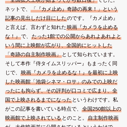
ネットで、
「『カメ止め』奇跡の再来！」という
記事の見出しだけ目にした
のです。『カメ止め』
と言えば、言わずと知れた
映画『カメラを止める
な！』
で、
たった1館での公開からあれよあれよと
いう間に上映館が広がり、全国的にヒットした
「奇跡の自主制作映画」
として知られています。
そして本作『侍タイムスリッパー』もまったく同
じで、
映画『カメラを止めるな！』を最初に上映
した映画館「池袋シネマ・ロサ」のみでの上映だ
ったにも拘らず、その評判が口コミで広まり、全
国で上映されるまでになった
というわけです。私
がこの記事を書いている時点で、
全国250館以上の
映画館で上映されている
とのこと。
自主制作映画
が、大作映画並に公開されている
というわけで