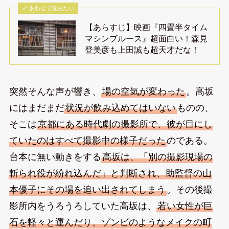
あわせて読みたい
【あらすじ】映画『四畳半タイム
マシンブルース』超面白い！森見
登美彦も上田誠も超天才だな！
突然そんな声が響き、
場の空気が変わった
。高坂
にはまだまだ
状況が飲み込めてはいない
ものの、
そこは
京都にある時代劇の撮影所で、彼が目にし
ていたのはすべて撮影中の様子だった
のである。
台本に無い動きをする
高坂は、「別の撮影現場の
斬られ役が紛れ込んだ」と判断され、助監督の山
本優子にその場を追い出されてしまう
。その後撮
影所内をうろうろしていた高坂は、
若い女性が巨
石を軽々と運んだり、ゾンビのようなメイクの町