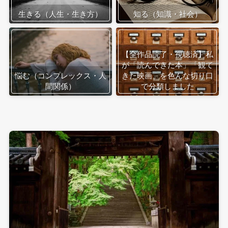
生きる（人生・生き方）
知る（知識・社会）
【全作品読了・視聴済】私
が「読んできた本」「観て
悩む（コンプレックス・人
きた映画」を色んな切り口
間関係）
で分類しました