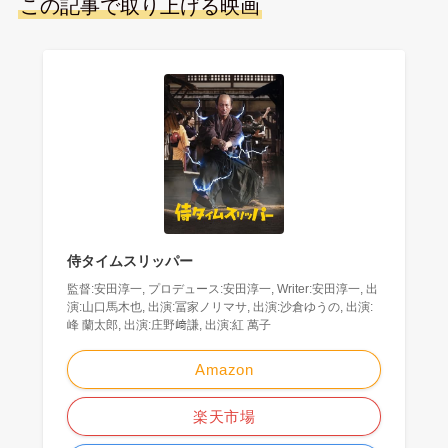
この記事で取り上げる映画
侍タイムスリッパー
監督:安田淳一, プロデュース:安田淳一, Writer:安田淳一, 出
演:山口馬木也, 出演:冨家ノリマサ, 出演:沙倉ゆうの, 出演:
峰 蘭太郎, 出演:庄野﨑謙, 出演:紅 萬子
Amazon
楽天市場