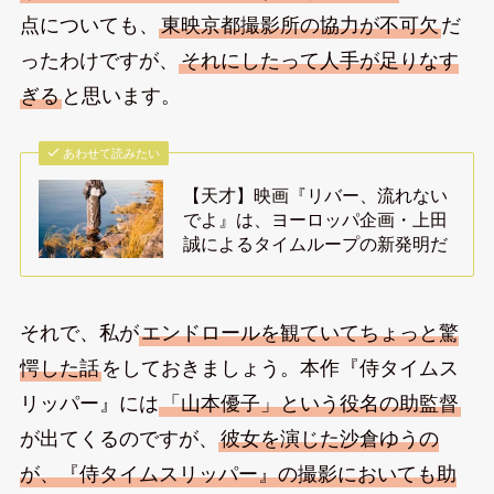
点についても、
東映京都撮影所の協力が不可欠
だ
ったわけですが、
それにしたって人手が足りなす
ぎる
と思います。
あわせて読みたい
【天才】映画『リバー、流れない
でよ』は、ヨーロッパ企画・上田
誠によるタイムループの新発明だ
それで、私が
エンドロールを観ていてちょっと驚
愕した話
をしておきましょう。本作『侍タイムス
リッパー』には
「山本優子」という役名の助監督
が出てくるのですが、
彼女を演じた沙倉ゆうの
が、『侍タイムスリッパー』の撮影においても助