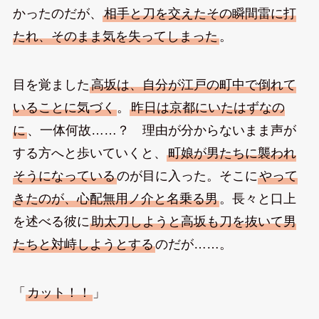
かったのだが、
相手と刀を交えたその瞬間雷に打
たれ、そのまま気を失ってしまった
。
目を覚ました
高坂は、自分が江戸の町中で倒れて
いることに気づく
。
昨日は京都にいたはずなの
に
、一体何故……？ 理由が分からないまま声が
する方へと歩いていくと、
町娘が男たちに襲われ
そうになっている
のが目に入った。そこに
やって
きたのが、心配無用ノ介と名乗る男
。長々と口上
を述べる彼に
助太刀しようと高坂も刀を抜いて男
たちと対峙しようとする
のだが……。
「
カット！！
」