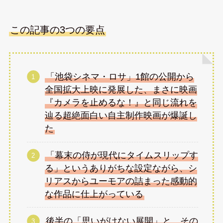
この記事の3つの要点
「池袋シネマ・ロサ」1館の公開から
全国拡大上映に発展した、まさに映画
『カメラを止めるな！』と同じ流れを
辿る超絶面白い自主制作映画が爆誕し
た
「幕末の侍が現代にタイムスリップす
る」というありがちな設定ながら、シ
リアスからユーモアの詰まった感動的
な作品に仕上がっている
後半の「思いがけない展開」と、その