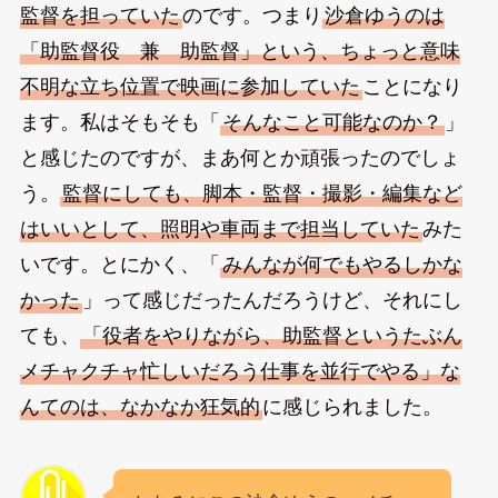
監督を担っていた
のです。つまり
沙倉ゆうのは
「助監督役 兼 助監督」という、ちょっと意味
不明な立ち位置で映画に参加していた
ことになり
ます。私はそもそも「
そんなこと可能なのか？
」
と感じたのですが、まあ何とか頑張ったのでしょ
う。
監督にしても、脚本・監督・撮影・編集など
はいいとして、照明や車両まで担当していた
みた
いです。とにかく、「
みんなが何でもやるしかな
かった
」って感じだったんだろうけど、それにし
ても、
「役者をやりながら、助監督というたぶん
メチャクチャ忙しいだろう仕事を並行でやる」な
んてのは、なかなか狂気的
に感じられました。