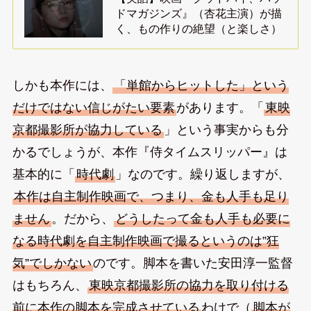
ドマガジンズ』（杏花主演）が描
く、もの作りの絶望（と楽しさ）
しかも本作には、
「単館からヒットした」という
だけではない信じがたい要素
があります。「
東映
京都撮影所が協力している
」という事実からも分
かるでしょうが、本作『侍タイムスリッパー』は
基本的に「
時代劇
」なのです。繰り返しますが、
本作は自主制作映画で、つまり、金も人手も足り
ません
。だから、
どうしたって金も人手も必要に
なる時代劇を自主制作映画で撮るというのは”狂
気”でしかない
のです。脚本を書いた安田淳一監督
はもちろん、
東映京都撮影所の協力を取り付ける
前に本作の脚本を完成させている
わけで（
脚本が