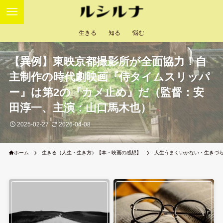
生きる
知る
悩む
【異例】東映京都撮影所が全面協力！自
主制作の時代劇映画『侍タイムスリッパ
ー』は第2の『カメ止め』だ（監督：安
田淳一、主演：山口馬木也）
2025-02-27
2026-04-08
ホーム
生きる（人生・生き方）【本・映画の感想】
人生うまくいかない・生きづ