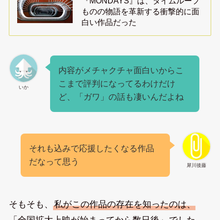
『MONDAYS』は、タイムループ
ものの物語を革新する衝撃的に面
白い作品だった
内容がメチャクチャ面白いからこ
こまで評判になってるわけだけ
いか
ど、「ガワ」の話も凄いんだよね
それも込みで応援したくなる作品
だなって思う
犀川後藤
そもそも、
私がこの作品の存在を知ったのは、
「全国拡大上映が始まってから数日後」
でした。