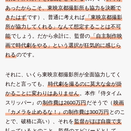
あったからこそ、東映京都撮影所も協力を決断で
きたはず
です）、普通に考えれば
「東映京都撮影
所が協力してくれる」なんて想定することは不可
能
でしょう。だから余計に、監督の
「自主制作映
画で時代劇をやる」という選択が狂気的に感じら
れる
のです。
それに、いくら東映京都撮影所が全面協力してく
れたと言っても、
時代劇を撮るのに莫大な金が掛
かることに変わりはありません
。本作『侍タイム
スリッパー』の
制作費は2600万円
だそうで（
映画
『カメラを止めるな！』の制作費は300万円
とのこ
とで、破格に高い）、それを
監督がほぼ自腹で支
払っている
とのこと。監督のエピソードとして、