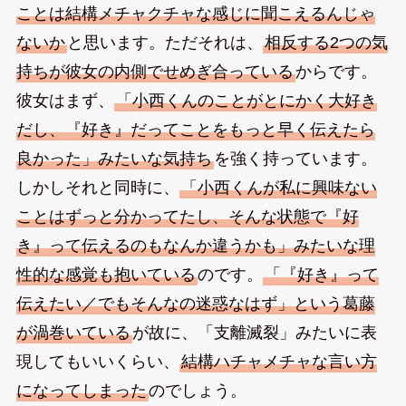
ことは結構メチャクチャな感じに聞こえるんじゃ
ないか
と思います。ただそれは、
相反する2つの気
持ちが彼女の内側でせめぎ合っている
からです。
彼女はまず、
「小西くんのことがとにかく大好き
だし、『好き』だってことをもっと早く伝えたら
良かった」みたいな気持ち
を強く持っています。
しかしそれと同時に、
「小西くんが私に興味ない
ことはずっと分かってたし、そんな状態で『好
き』って伝えるのもなんか違うかも」みたいな理
性的な感覚も抱いている
のです。
「『好き』って
伝えたい／でもそんなの迷惑なはず」という葛藤
が渦巻いている
が故に、「支離滅裂」みたいに表
現してもいいくらい、
結構ハチャメチャな言い方
になってしまった
のでしょう。