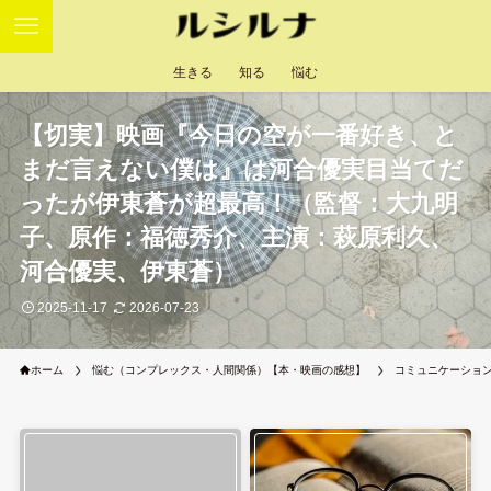
生きる
知る
悩む
【切実】映画『今日の空が一番好き、と
まだ言えない僕は』は河合優実目当てだ
ったが伊東蒼が超最高！（監督：大九明
子、原作：福徳秀介、主演：萩原利久、
河合優実、伊東蒼）
2025-11-17
2026-07-23
ホーム
悩む（コンプレックス・人間関係）【本・映画の感想】
コミュニケーショ