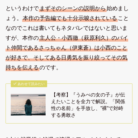
というわけで
まずそのシーンの説明から
始めまし
ょう。
本作の予告編でも十分示唆されている
こと
なのでこれは書いてもネタバレではないと思いま
すが、本作の
主人公・小西徹（萩原利久）のバイ
ト仲間であるさっちゃん（伊東蒼）は小西のこと
が好きで、そしてある日勇気を振り絞ってその気
持ちを伝える
のです。
あわせて読みたい
【考察】『うみべの女の子』が伝
えたいことを全力で解説。「関係
性の名前」を手放し、”裸”で対峙
する勇敢さ