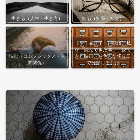
生きる（人生・生き方）
知る（知識・社会）
【全作品読了・視聴済】私
が「読んできた本」「観て
悩む（コンプレックス・人
きた映画」を色んな切り口
間関係）
で分類しました