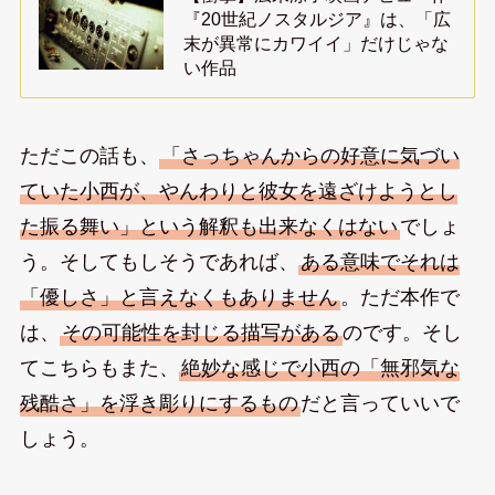
『20世紀ノスタルジア』は、「広
末が異常にカワイイ」だけじゃな
い作品
ただこの話も、
「さっちゃんからの好意に気づい
ていた小西が、やんわりと彼女を遠ざけようとし
た振る舞い」という解釈も出来なくはない
でしょ
う。そしてもしそうであれば、
ある意味でそれは
「優しさ」と言えなくもありません
。ただ本作で
は、
その可能性を封じる描写がある
のです。そし
てこちらもまた、
絶妙な感じで小西の「無邪気な
残酷さ」を浮き彫りにするもの
だと言っていいで
しょう。