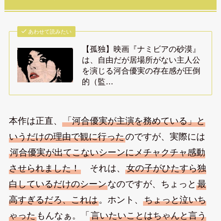
あわせて読みたい
【孤独】映画『ナミビアの砂漠』
は、自由だが居場所がない主人公
を演じる河合優実の存在感が圧倒
的（監…
本作は正直、
「河合優実が主演を務めている」と
いうだけの理由で観に行った
のですが、実際には
河合優実が出てこないシーンにメチャクチャ感動
させられました！
それは、
女の子がひたすら独
白しているだけのシーン
なのですが、ちょっと
最
高すぎるだろ、これは
。ホント、
ちょっと泣いち
ゃった
もんなぁ。「
言いたいことはちゃんと言う