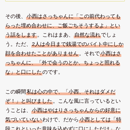
その後、
小西はさっちゃんに「この前代わっても
らった埋め合わせに、ご飯ごちそうするよ」とい
う話をします
。これはまあ、
自然な流れ
でしょ
う。ただ、
2人は今日まで銭湯でのバイト中にしか
顔を合わせたことがありません
。それで
小西はさ
っちゃんに、「外で会うのとか、ちょっと照れる
な」と口にした
のです。
この瞬間
私は心の中で、「小西、それはダメだ
ぞ！」と叫びました
。こんな風に言っているとい
うことは、
小西はやはりさっちゃんからの好意に
気づいていない
わけで、だから
小西としては「特
段これといった意味を込めずに口にしただけ」
な