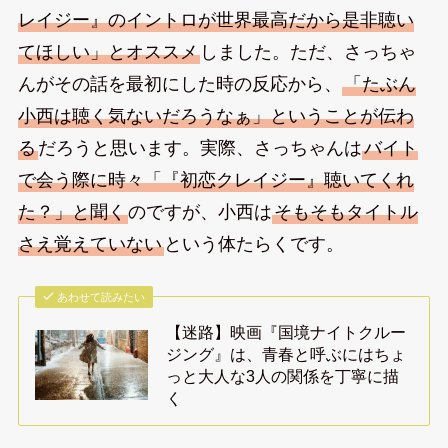
レイジー』のイントロが世界最高だから是非聴い
てほしい」とオススメ
しました。ただ、さっちゃ
んがその話を最初にした時の反応から、
「たぶん
小西は聴く気ないだろうなぁ」ということが伝わ
る
だろうと思います。実際、さっちゃんは
バイト
で会う際に時々「『初恋クレイジー』聴いてくれ
た？」と聞く
のですが、小西は
そもそもタイトル
さえ覚えていない
という体たらくです。
あわせて読みたい
【迷路】映画『国境ナイトクルー
ジング』は、青春と呼ぶにはちょ
っと大人な3人の関係を丁寧に描
く