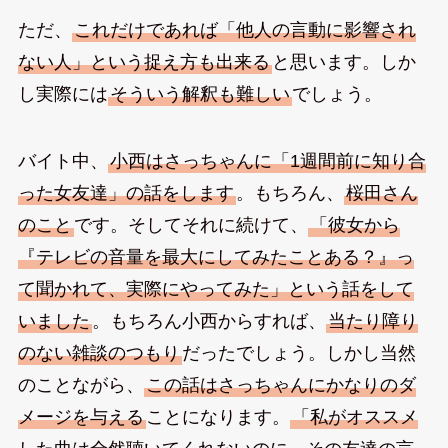
ただ、
これだけであれば「他人の言動に影響され
ない人」という捉え方も出来る
と思います。しか
し実際には
そういう解釈も難しい
でしょう。
バイト中、
小西はさっちゃんに「1週間前に知り合
った女友達」の話をします
。もちろん、
桜田さん
のこと
です。そしてそれに続けて、
「彼女から
『テレビの音量を最大にしてみたことある？』っ
て聞かれて、実際にやってみた」という話をして
いました
。もちろん小西からすれば、
当たり障り
のない雑談のつもり
だったでしょう。しかし当然
のことながら、
この話はさっちゃんにかなりのダ
メージを与える
ことになります。
「私がオススメ