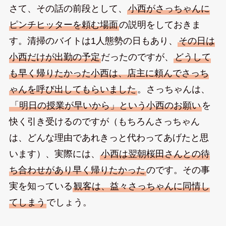
さて、その話の前段として、
小西がさっちゃんに
ピンチヒッターを頼む場面
の説明をしておきま
す。清掃のバイトは1人態勢の日もあり、
その日は
小西だけが出勤の予定
だったのですが、
どうして
も早く帰りたかった小西は、店主に頼んでさっち
ゃんを呼び出してもらいました
。さっちゃんは、
「明日の授業が早いから」という小西のお願い
を
快く引き受けるのですが（もちろんさっちゃん
は、どんな理由であれきっと代わってあげたと思
います）、実際には、
小西は翌朝桜田さんとの待
ち合わせがあり早く帰りたかった
のです。その事
実を知っている
観客は、益々さっちゃんに同情し
てしまう
でしょう。