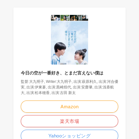
今日の空が一番好き、とまだ言えない僕は
監督:大九明子, Writer:大九明子, 出演:萩原利久, 出演:河合優
実, 出演:伊東蒼, 出演:黒崎煌代, 出演:安齋肇, 出演:浅香航
大, 出演:松本穂香, 出演:古田 新太
Amazon
楽天市場
Yahooショッピング