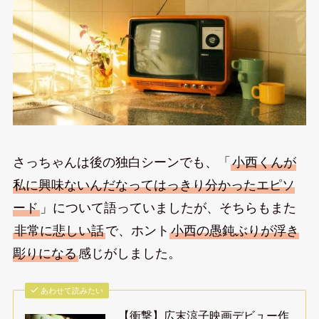
さっちゃんは後の独白シーンでも、「
小西くんが
私に興味ないんだなってはっきり分かったエピソ
ード
」について語っていましたが、そちらもまた
非常に悲しい話
で、ホント
小西の愚鈍ぶりが浮き
彫りになる
感じがしました。
あわせて読みたい
【衝撃】広末涼子映画デビュー作