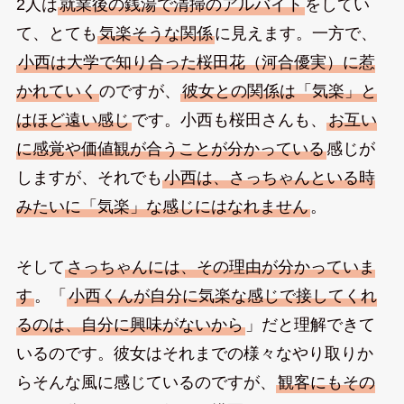
2人は
就業後の銭湯で清掃のアルバイト
をしてい
て、とても
気楽そうな関係
に見えます。一方で、
小西は大学で知り合った桜田花（河合優実）に惹
かれていく
のですが、
彼女との関係は「気楽」と
はほど遠い感じ
です。小西も桜田さんも、
お互い
に感覚や価値観が合うことが分かっている
感じが
しますが、それでも
小西は、さっちゃんといる時
みたいに「気楽」な感じにはなれません
。
そして
さっちゃんには、その理由が分かっていま
す
。「
小西くんが自分に気楽な感じで接してくれ
るのは、自分に興味がないから
」だと理解できて
いるのです。彼女はそれまでの様々なやり取りか
らそんな風に感じているのですが、
観客にもその