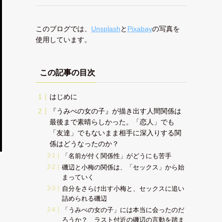
このブログでは、
Unsplash
と
Pixabay
の写真を
使用しています。
この記事の目次
はじめに
『うみべの女の子』が描き出す人間関係は
最後まで素晴らしかった。「恋人」でも
「友達」でもないまま相手に深入りする関
係はどうなったのか？
「名前が付く関係性」がどうにも苦手
磯辺と小梅の関係は、「セックス」から始
まっていく
自分をさらけ出す小梅と、セックスに追い
詰められる磯辺
「うみべの女の子」には本当に会ったのだ
ろうか？ ラスト付近の磯辺の言動を踏ま