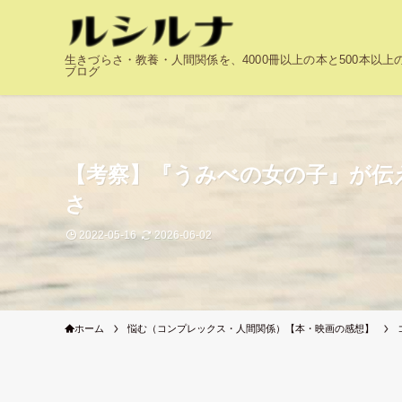
生きづらさ・教養・人間関係を、4000冊以上の本と500本以
ブログ
【考察】『うみべの女の子』が伝
さ
2022-05-16
2026-06-02
ホーム
悩む（コンプレックス・人間関係）【本・映画の感想】