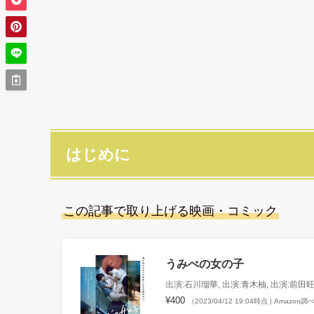
はじめに
この記事で取り上げる映画・コミック
うみべの女の子
出演:石川瑠華, 出演:青木柚, 出演:前田旺
¥400
（2023/04/12 19:04時点 | Amazon調