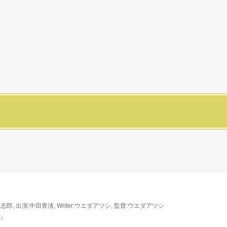
志郎, 出演:中田青渚, Writer:ウエダアツシ, 監督:ウエダアツシ
べ）