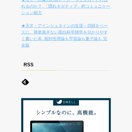
れるのか？: 「隠れネガティブ」的コミュニケー
ション能力
★天才・アインシュタインの生涯・功績をベー
スに、簡単過ぎない面白科学雑学を分かりやす
く書いた本: 相対性理論も宇宙論も量子論も 完
全版
RSS