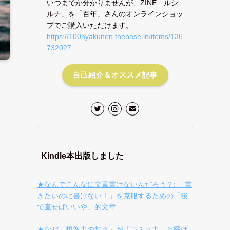
いつまでか分かりませんが、ZINE「ルシ
ルナ」を「百年」さんのオンラインショッ
プでご購入いただけます。
https://100hyakunen.thebase.in/items/136
732027
自己紹介＆オススメ記事
Kindle本出版しました
★なんでこんなに文章書けないんだろう？: 「書
きたいのに書けない！」を克服するための「後
で直せばいいや」的文章
★なぜ「想像力の無さ」が「コミュ力」と呼ば