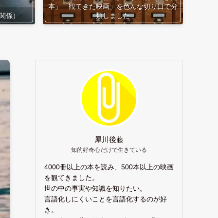
本」「観てきた映画」を色んな切り口で分
関係）
類しました
犀川後藤
知的好奇心だけで生きている
4000冊以上の本を読み、500本以上の映画
を観てきました。
世の中の事実や知識を知りたい。
言語化しにくいことを言語化するのが好
き。