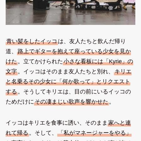
青い髪をしたイッコ
は、友人たちと飲んだ帰り
道、
路上でギターを抱えて座っている少女を見か
けた
。立てかけられた
小さな看板には「Kyrie」の
文字
。イッコはそのまま友人たちと別れ、
キリエ
と名乗るその少女に「何か歌って」とリクエスト
する
。そうしてキリエは、目の前にいるイッコの
ためだけに
その凄まじい歌声を響かせた
。
イッコはキリエを食事に誘い、そのまま
家へと連
れて帰る
。そして、
「私がマネージャーをやる」