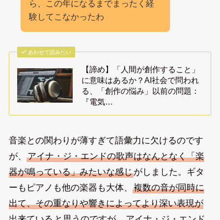
ら、この年になるまでまったく経
験してこなかったわ
あわせて読みたい
【諦め】「人間が創作すること」
に意味はあるか？AI社会で問われ
る、「創作の悩み」以前の問題：
『電気…
音楽との関わりが薄すぎて語彙力に欠けるのです
が、
アイナ・ジ・エンドの歌声はなんとなく「楽
器が鳴っている」みたいな感じ
がしました。ギタ
ーもピアノも他の楽器も大体、
複数の音が同時に
出て、その重なりや響きによってより深い表現が
出来ている
と思うのですが、
アイナ・ジ・エンド