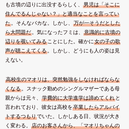
も古墳の辺りに出没するらしく、
男児は「そこに
住んでるんじゃない？」と適当なことを言ってい
た
。そんなバカな。しかし、
万が一そうだとした
ら大問題だ
。気になったフミは、
意識的に古墳の
辺りを覗いてみる
ことにした。確かに
女の子の歌
声が聴こえてくる
。しかし、どうにも人の姿は見
えない。
高校生のマオリは、突然勉強をしなければならな
くなる
。スナック勤めのシングルマザーである母
親からは元々、
学費的に大学進学は諦めてくれ
と
言われており、彼女は高校を
卒業したらアルバイ
トするつもり
でいた。しかしある日、状況が大き
く変わる。
店のお客さんから、「マオリちゃんの