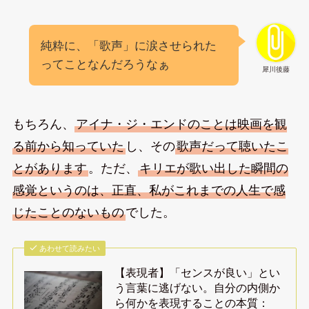
純粋に、「歌声」に涙させられた
ってことなんだろうなぁ
犀川後藤
もちろん、
アイナ・ジ・エンドのことは映画を観
る前から知っていた
し、その
歌声だって聴いたこ
とがあります
。ただ、
キリエが歌い出した瞬間の
感覚というのは、正直、私がこれまでの人生で感
じたことのないもの
でした。
あわせて読みたい
【表現者】「センスが良い」とい
う言葉に逃げない。自分の内側か
ら何かを表現することの本質：