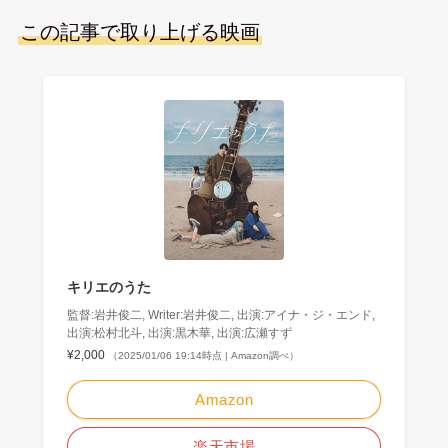
この記事で取り上げる映画
キリエのうた
監督:岩井俊二, Writer:岩井俊二, 出演:アイナ・ジ・エンド,
出演:松村北斗, 出演:黒木華, 出演:広瀬すず
¥2,000
（2025/01/06 19:14時点 | Amazon調べ）
Amazon
楽天市場