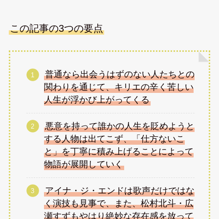
この記事の3つの要点
普通なら出会うはずのない人たちとの
関わりを通じて、キリエの辛く苦しい
人生が浮かび上がってくる
悪意を持って誰かの人生を貶めようと
する人物は出てこず、「仕方ないこ
と」を丁寧に積み上げることによって
物語が展開していく
アイナ・ジ・エンドは歌声だけではな
く演技も見事で、また、松村北斗・広
瀬すずもやはり絶妙な存在感を放って