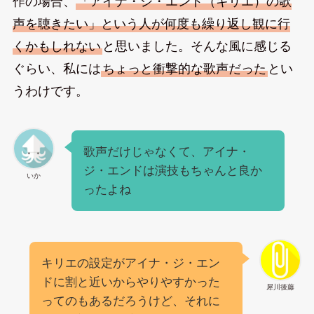
作の場合、
「アイナ・ジ・エンド（キリエ）の歌
声を聴きたい」という人が何度も繰り返し観に行
くかもしれない
と思いました。そんな風に感じる
ぐらい、私には
ちょっと衝撃的な歌声だった
とい
うわけです。
歌声だけじゃなくて、アイナ・
ジ・エンドは演技もちゃんと良か
いか
ったよね
キリエの設定がアイナ・ジ・エン
ドに割と近いからやりやすかった
犀川後藤
ってのもあるだろうけど、それに