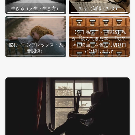
生きる（人生・生き方）
知る（知識・社会）
【全作品読了・視聴済】私
が「読んできた本」「観て
悩む（コンプレックス・人
きた映画」を色んな切り口
間関係）
で分類しました