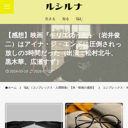
生きる
知る
悩む
【感想】映画『キリエのうた』（岩井俊
二）はアイナ・ジ・エンドに圧倒されっ
放しの3時間だった（出演：松村北斗、
黒木華、広瀬すず）
2024-03-19
2026-07-23
ホーム
悩む（コンプレックス・人間関係）【本・映画の感想】
コンプレックス・