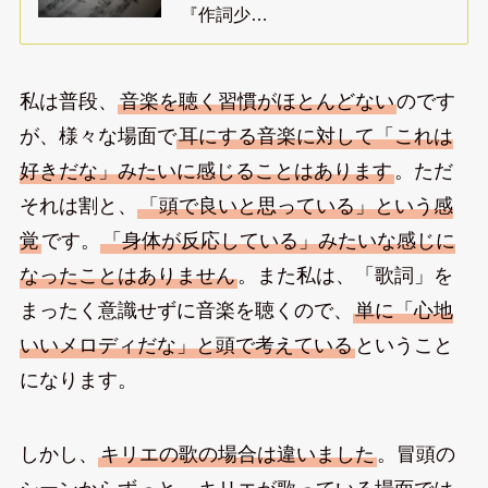
『作詞少…
私は普段、
音楽を聴く習慣がほとんどない
のです
が、様々な場面で
耳にする音楽に対して「これは
好きだな」みたいに感じることはあります
。ただ
それは割と、
「頭で良いと思っている」という感
覚
です。
「身体が反応している」みたいな感じに
なったことはありません
。また私は、「歌詞」を
まったく意識せずに音楽を聴くので、
単に「心地
いいメロディだな」と頭で考えている
ということ
になります。
しかし、
キリエの歌の場合は違いました
。冒頭の