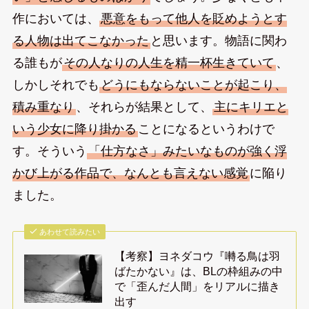
作においては、
悪意をもって他人を貶めようとす
る人物は出てこなかった
と思います。物語に関わ
る誰もが
その人なりの人生を精一杯生きていて
、
しかしそれでも
どうにもならないことが起こり、
積み重なり
、それらが結果として、
主にキリエと
いう少女に降り掛かる
ことになるというわけで
す。そういう
「仕方なさ」みたいなものが強く浮
かび上がる作品で、なんとも言えない感覚
に陥り
ました。
あわせて読みたい
【考察】ヨネダコウ『囀る鳥は羽
ばたかない』は、BLの枠組みの中
で「歪んだ人間」をリアルに描き
出す