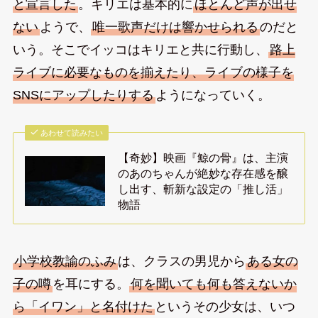
と宣言した
。キリエは基本的に
ほとんど声が出せ
ない
ようで、
唯一歌声だけは響かせられる
のだと
いう。そこでイッコはキリエと共に行動し、
路上
ライブに必要なものを揃えたり、ライブの様子を
SNSにアップしたりする
ようになっていく。
あわせて読みたい
【奇妙】映画『鯨の骨』は、主演
のあのちゃんが絶妙な存在感を醸
し出す、斬新な設定の「推し活」
物語
小学校教諭のふみ
は、クラスの男児から
ある女の
子の噂
を耳にする。
何を聞いても何も答えないか
ら「イワン」と名付けた
というその少女は、いつ