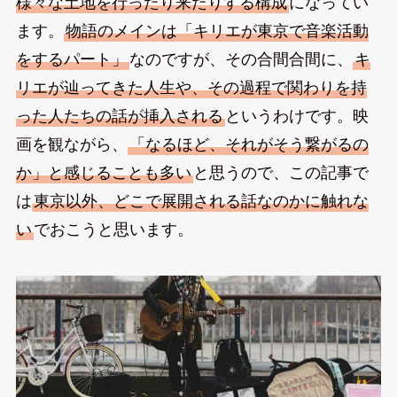
様々な土地を行ったり来たりする構成
になってい
ます。
物語のメインは「キリエが東京で音楽活動
をするパート」
なのですが、その合間合間に、
キ
リエが辿ってきた人生や、その過程で関わりを持
った人たちの話が挿入される
というわけです。映
画を観ながら、
「なるほど、それがそう繋がるの
か」と感じることも多い
と思うので、この記事で
は
東京以外、どこで展開される話なのかに触れな
い
でおこうと思います。