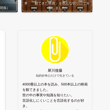
本」「観てきた映画」を色んな切り口で分
関係）
類しました
犀川後藤
知的好奇心だけで生きている
4000冊以上の本を読み、500本以上の映画
を観てきました。
世の中の事実や知識を知りたい。
言語化しにくいことを言語化するのが好
き。