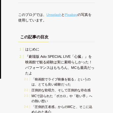
このブログでは、
Unsplash
と
Pixabay
の写真を
使用しています。
この記事の目次
はじめに
『劇場版 Ado SPECIAL LIVE「心臓」』を
映画館で観る経験は実に素晴らしかった！
パフォーマンスはもちろん、MCも最高だっ
たよ
「映画館でライブ映像を観る」というの
は、とても良い経験だった
圧倒的な歌唱力、そして圧倒的な存在感
MCで語られた「ボカロ」や「歌い手」へ
の熱い想い
「圧倒的王者感」からのMCと、そこに込
められた本心