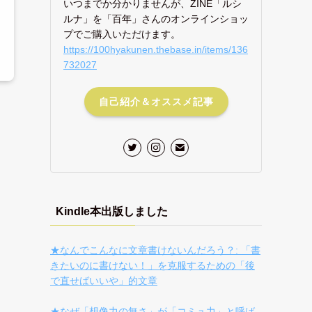
いつまでか分かりませんが、ZINE「ルシ
ルナ」を「百年」さんのオンラインショッ
プでご購入いただけます。
https://100hyakunen.thebase.in/items/136
732027
自己紹介＆オススメ記事
Kindle本出版しました
★なんでこんなに文章書けないんだろう？: 「書
きたいのに書けない！」を克服するための「後
で直せばいいや」的文章
★なぜ「想像力の無さ」が「コミュ力」と呼ば