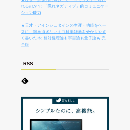
れるのか？: 「隠れネガティブ」的コミュニケー
ション能力
★天才・アインシュタインの生涯・功績をベー
スに、簡単過ぎない面白科学雑学を分かりやす
く書いた本: 相対性理論も宇宙論も量子論も 完
全版
RSS