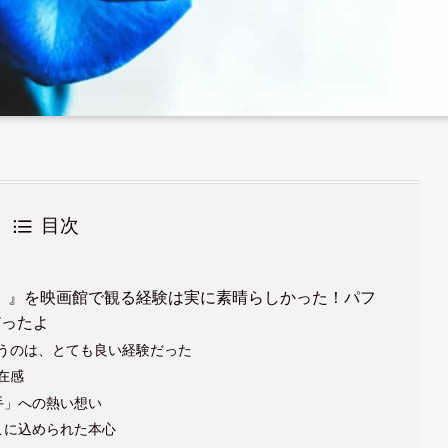
目次
VE「心臓」』を映画館で観る経験は実に素晴らしかった！パフ
だったよ
うのは、とても良い経験だった
在感
手」への熱い想い
こに込められた本心