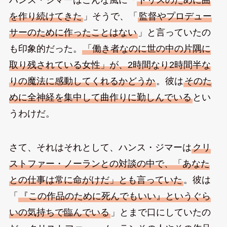
を作り続けてきた
」そうで、「
監督やプロデュー
サーのために作ったことはない
」と言っていたの
も印象的だった。
「働き者なのに世の中の片隅に
取り残されている女性」が、2時間なり2時間半な
りの魔法に感動してくれるかどうか
。彼は
そのた
めに全神経を集中して曲作りに勤しんでいる
とい
うわけだ。
さて、それはそれとして、ハンス・ジマーは
クリ
ストファー・ノーランとの対談の中で、「あなた
との仕事は常に命がけだ」とも言っていた
。彼は
「
『この作品のために死んでもいい』というぐら
いの気持ちで臨んでいる
」とまで口にしていたの