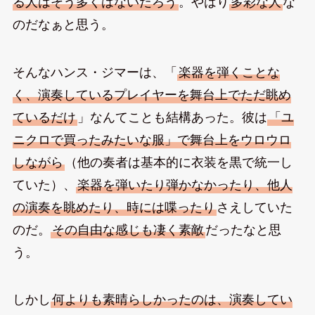
る人はそう多くはないだろう
。やはり
多彩な人
な
のだなぁと思う。
そんなハンス・ジマーは、「
楽器を弾くことな
く、演奏しているプレイヤーを舞台上でただ眺め
ているだけ
」なんてことも結構あった。彼は
「ユ
ニクロで買ったみたいな服」で舞台上をウロウロ
しながら
（他の奏者は基本的に衣装を黒で統一し
ていた）、
楽器を弾いたり弾かなかったり、他人
の演奏を眺めたり、時には喋ったり
さえしていた
のだ。
その自由な感じも凄く素敵
だったなと思
う。
しかし
何よりも素晴らしかったのは、演奏してい