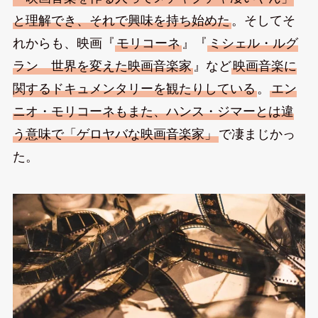
と理解でき、それで興味を持ち始めた
。そしてそ
れからも、映画『
モリコーネ
』『
ミシェル・ルグ
ラン 世界を変えた映画音楽家
』など
映画音楽に
関するドキュメンタリーを観たりしている
。
エン
ニオ・モリコーネもまた、ハンス・ジマーとは違
う意味で「ゲロヤバな映画音楽家」
で凄まじかっ
た。