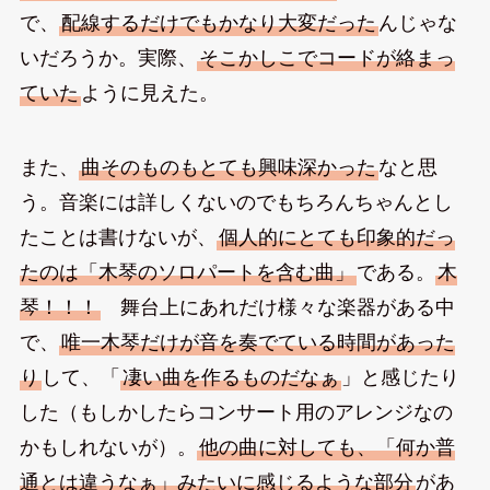
で、
配線するだけでもかなり大変だった
んじゃな
いだろうか。実際、
そこかしこでコードが絡まっ
ていた
ように見えた。
また、
曲そのものもとても興味深かった
なと思
う。音楽には詳しくないのでもちろんちゃんとし
たことは書けないが、
個人的にとても印象的だっ
たのは「木琴のソロパートを含む曲」
である。
木
琴！！！
舞台上にあれだけ様々な楽器がある中
で、
唯一木琴だけが音を奏でている時間があった
り
して、「
凄い曲を作るものだなぁ
」と感じたり
した（もしかしたらコンサート用のアレンジなの
かもしれないが）。
他の曲に対しても、「何か普
通とは違うなぁ」みたいに感じるような部分
があ