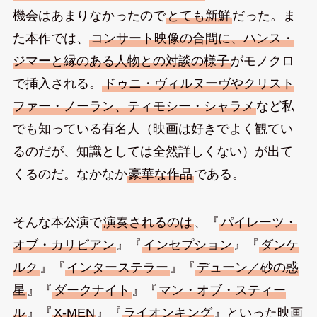
機会はあまりなかったので
とても新鮮
だった。ま
た本作では、
コンサート映像の合間に、ハンス・
ジマーと縁のある人物との対談の様子
がモノクロ
で挿入される。
ドゥニ・ヴィルヌーヴやクリスト
ファー・ノーラン、ティモシー・シャラメ
など私
でも知っている有名人（映画は好きでよく観てい
るのだが、知識としては全然詳しくない）が出て
くるのだ。なかなか
豪華な作品
である。
そんな本公演で
演奏されるのは
、『
パイレーツ・
オブ・カリビアン
』『
インセプション
』『
ダンケ
ルク
』『
インターステラー
』『
デューン／砂の惑
星
』『
ダークナイト
』『
マン・オブ・スティー
ル
』『
X-MEN
』『
ライオンキング
』といった映画