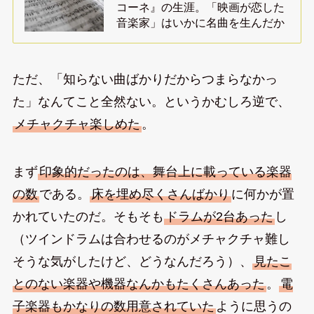
コーネ』の生涯。「映画が恋した
音楽家」はいかに名曲を生んだか
ただ、「知らない曲ばかりだからつまらなかっ
た」なんてこと全然ない。というかむしろ逆で、
メチャクチャ楽しめた
。
まず
印象的だったのは、舞台上に載っている楽器
の数
である。
床を埋め尽くさんばかり
に何かが置
かれていたのだ。そもそも
ドラムが2台あった
し
（ツインドラムは合わせるのがメチャクチャ難し
そうな気がしたけど、どうなんだろう）、
見たこ
とのない楽器や機器なんかもたくさんあった
。
電
子楽器もかなりの数用意されていた
ように思うの