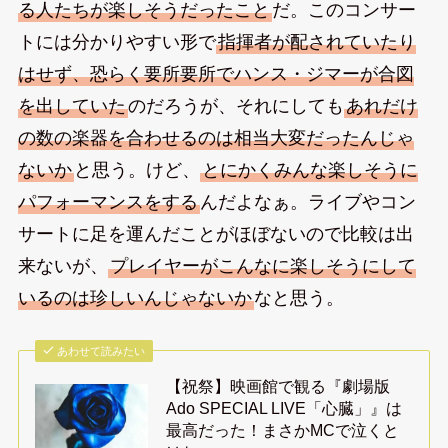
る人たちが楽しそうだったこと
だ。このコンサー
トには分かりやすい形で
指揮者が配されていたり
はせず、恐らく要所要所でハンス・ジマーが合図
を出していた
のだろうが、それにしても
あれだけ
の数の楽器を合わせるのは相当大変だったんじゃ
ないか
と思う。けど、
とにかくみんな楽しそうに
パフォーマンスをする
んだよなぁ。ライブやコン
サートに足を運んだことがほぼないので比較は出
来ないが、
プレイヤーがこんなに楽しそうにして
いるのは珍しいんじゃないか
なと思う。
あわせて読みたい
【祝祭】映画館で観る『劇場版
Ado SPECIAL LIVE「心臓」』は
最高だった！まさかMCで泣くと