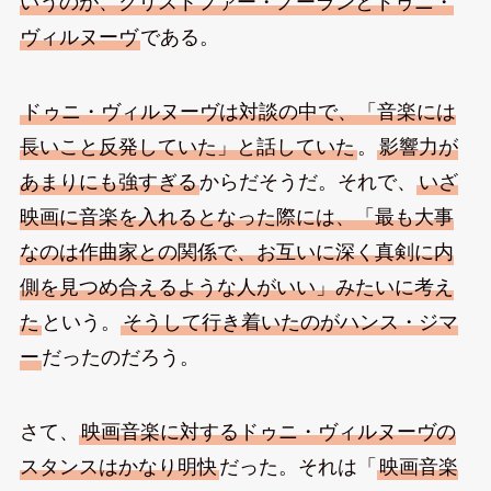
いうのが、クリストファー・ノーランとドゥニ・
ヴィルヌーヴ
である。
ドゥニ・ヴィルヌーヴは対談の中で、「音楽には
長いこと反発していた」と話していた
。
影響力が
あまりにも強すぎる
からだそうだ。それで、
いざ
映画に音楽を入れるとなった際には、「最も大事
なのは作曲家との関係で、お互いに深く真剣に内
側を見つめ合えるような人がいい」みたいに考え
た
という。
そうして行き着いたのがハンス・ジマ
ー
だったのだろう。
さて、
映画音楽に対するドゥニ・ヴィルヌーヴの
スタンスはかなり明快
だった。それは「
映画音楽