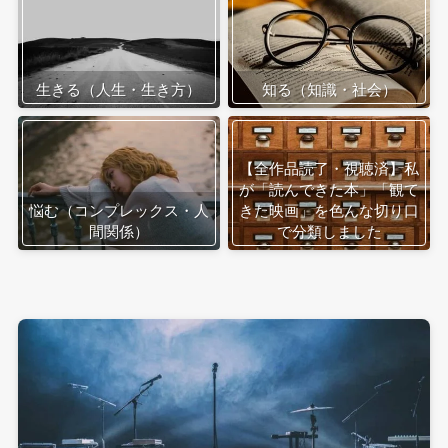
生きる（人生・生き方）
知る（知識・社会）
【全作品読了・視聴済】私
が「読んできた本」「観て
悩む（コンプレックス・人
きた映画」を色んな切り口
間関係）
で分類しました