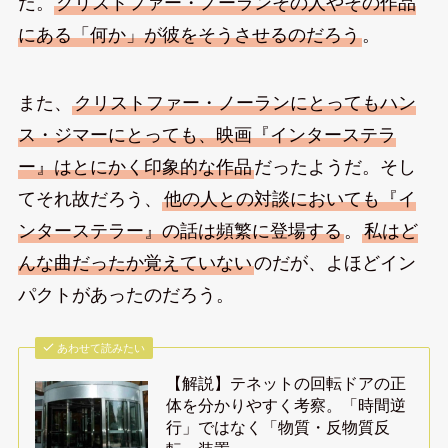
だ。
クリストファー・ノーランその人やその作品
にある「何か」が彼をそうさせるのだろう
。
また、
クリストファー・ノーランにとってもハン
ス・ジマーにとっても、映画『インターステラ
ー』はとにかく印象的な作品
だったようだ。そし
てそれ故だろう、
他の人との対談においても『イ
ンターステラー』の話は頻繁に登場する
。
私はど
んな曲だったか覚えていない
のだが、よほどイン
パクトがあったのだろう。
あわせて読みたい
【解説】テネットの回転ドアの正
体を分かりやすく考察。「時間逆
行」ではなく「物質・反物質反