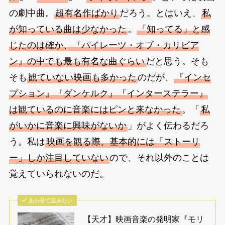
の劇中曲。
超有名作ばかり
だろう。とはいえ、
私
が知っている曲は少なかった
。
「知ってる」と感
じたのは確か、『パイレーツ・オブ・カリビア
ン』の中でも最も有名な曲ぐらい
だと思う。そも
そも
観ていない映画も多かった
のだが、
『インセ
プション』『ダンケルク』『インターステラー』
は観ているのに音楽にはピンと来なかった
。「
私
がいかに音楽に興味がないか
」がよく伝わるだろ
う。私は
映画を観る際、基本的には「ストーリ
ー」しか注目していない
ので、それ以外のことは
覚えていられないのだ。
あわせて読みたい
【天才】映画音楽の発明家『モリ