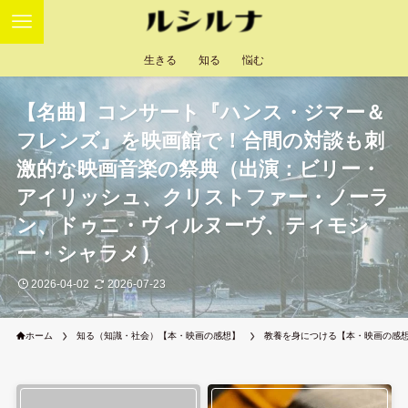
生きる
知る
悩む
【名曲】コンサート『ハンス・ジマー＆
フレンズ』を映画館で！合間の対談も刺
激的な映画音楽の祭典（出演：ビリー・
アイリッシュ、クリストファー・ノーラ
ン、ドゥニ・ヴィルヌーヴ、ティモシ
ー・シャラメ）
2026-04-02
2026-07-23
ホーム
知る（知識・社会）【本・映画の感想】
教養を身につける【本・映画の感