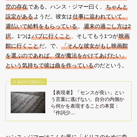
空の存在
である。ハンス・ジマー曰く、
ちゃんと
設定がある
ようだ。彼女は
仕事に追われていて、
週払いで給料をもらっている
。
週末の過ごし方は2
択
。1つは
パブに行くこと
、そしてもう1つが
映画
館に行くこと
だ。で、
「そんな彼女がもし映画館
を選ぶのであれば、僕が魔法をかけてあげたい」
という気持ちで彼は曲を作っている
のだという。
あわせて読みたい
【表現者】「センスが良い」とい
う言葉に逃げない。自分の内側か
ら何かを表現することの本質：
『作詞少…
ハンス・ジマーはこんな風に「
ドリスのために曲