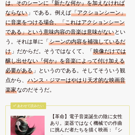
は、そのシーンに『新たな何か』を加えなければ
ならない
」である。例えば
「アクションシーン」
に音楽をつける場合、「これはアクションシーン
である」という意味内容の音楽は意味がない
とい
う。それは単に「
シーンの内容を補強しているだ
け
」だからだ。そうではなくて、「
映像だけでは
醸し出せない『何か』を音楽によって付け加える
必要がある
」というのである。そしてそういう観
点から、
ハンス・ジマーはやはり天才的な映画音
楽家
なのだそうだ。
あわせて読みたい
【革命】電子音楽誕生の陰に女性
あり。楽器ではなく機械での作曲
に挑んだ者たちを描く映画：『シ