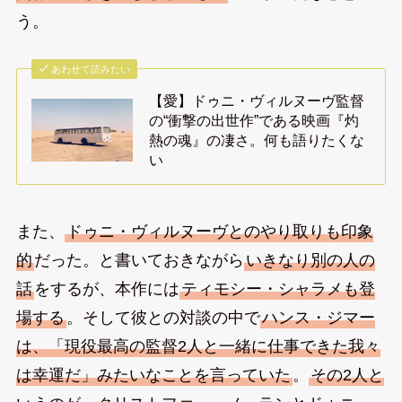
う。
あわせて読みたい
【愛】ドゥニ・ヴィルヌーヴ監督
の“衝撃の出世作”である映画『灼
熱の魂』の凄さ。何も語りたくな
い
また、
ドゥニ・ヴィルヌーヴとのやり取りも印象
的
だった。と書いておきながら
いきなり別の人の
話
をするが、本作には
ティモシー・シャラメも登
場する
。そして彼との対談の中で
ハンス・ジマー
は、「現役最高の監督2人と一緒に仕事できた我々
は幸運だ」みたいなことを言っていた
。
その2人と