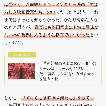
は恐らく、以前観たドキュメンタリー映画『すば
らしき映画音楽たち』の中
でだったと思う。それ
まではまったく知らなかった。かなり有名な人な
のだと思うが、
音楽にも映画音楽にも特に興味が
ない私の視界に入るような存在ではなかった
とい
うわけだ。
あわせて読みたい
【革新】映画音楽における唯一の
ルールは「ルールなど無い」
だ。”異次元の音”を生み出す天才
を追う：映…
しかし、
『すばらしき映画音楽たち』を観て、
「映画音楽を作る人ってメチャクチャ凄いやん」