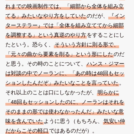
れまでの映画制作では、「細部から全体を組み立
てる」みたいなやり方をしていた
のだが、
『イン
ターステラー』では「全体を組み立ててから細部
を調整する」という真逆のやり方
をすることにし
たという。恐らく、
そういう方針に則る形で、
「元々の曲から要素を削る」という形にした
のだ
と思う。その時のことについて、
ハンス・ジマー
は対談の中でノーランに、「あの時は48回もセッ
ションしたんだぞ」みたいなことを言っていた
。
それ以上のことは口にしなかったが、
明らかに
「48回もセッションしたのに、ノーランはそれを
そのままの形では使わなかったんだ」みたいな意
味を含んでいた
ように思う（もちろん、
気安い仲
だからこその軽口
ではあるのだが）。