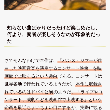
知らない曲ばかりだったけど楽しめたし、
何より、奏者が楽しそうなのが印象的だっ
た
さてそんなわけで本作は、
「ハンス・ジマーが作
曲した映画音楽を演奏するコンサート映像」を映
画館で上映するという趣向
である。コンサートは
世界各地で行われているようだが、
本作に収録さ
れているのはドバイ公演
のようだ
。「ライブやコ
ンサート、演劇などを映画館で上映する」という
企画を最近ちょいちょい目にする
が、実際に観る