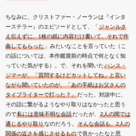
ちなみに、クリストファー・ノーランは『インタ
ーステラー』のエピソードとして、「
ジャンルさ
え伝えずに、1枚の紙に内容だけ書いて、それで作
曲してもらった
」みたいなことを言っていた（こ
の話については、本作鑑賞前の時点で何となく知
っていた気がする）。で、それを聞いた
ハンス・
ジマーが、「質問するけどカットしてね」と言い
ながら聞いていたのが、「あの手紙はお父さんの
タイプライターで打った？」
だった。対談中に、
その話に繋がるようなやり取りはなかったと思う
ので
私には意味不明な会話
だったが、
2人の間では
通じるやり取り
なのだろう。
そんな会話も、2人の
関係の近さを感じさせるもの
で良かったなと思