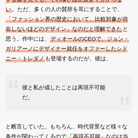
い
。ただ、多くの人の賛辞を耳にすることで、
「ファッション界の歴史において、比較対象が存
在しないほどのデザイン」なのだと理解できた
と
思う。作中には、
ディオールのCEOで、ジョン・
ガリアーノにデザイナー就任をオファーしたシド
ニー・トレダノ
も登場するのだが、彼は、
彼と私が成したことは再現不可能
だ。
と断言していた。もちろん、時代背景など様々な
条件が関わってくるので
「再現不可能」なのは当