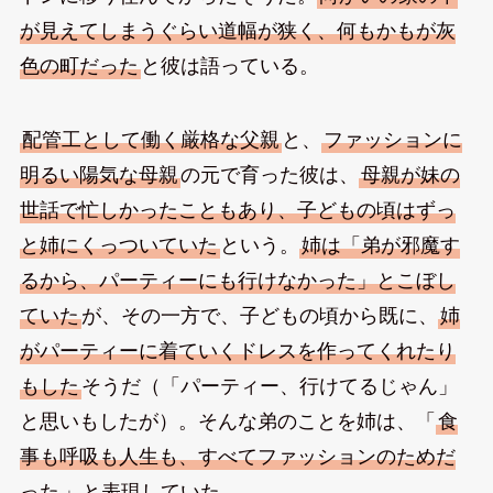
が見えてしまうぐらい道幅が狭く、何もかもが灰
色の町だった
と彼は語っている。
配管工として働く厳格な父親
と、
ファッションに
明るい陽気な母親
の元で育った彼は、
母親が妹の
世話で忙しかったこともあり、子どもの頃はずっ
と姉にくっついていた
という。
姉は「弟が邪魔す
るから、パーティーにも行けなかった」とこぼし
ていた
が、その一方で、子どもの頃から既に、
姉
がパーティーに着ていくドレスを作ってくれたり
もした
そうだ（「パーティー、行けてるじゃん」
と思いもしたが）。そんな弟のことを姉は、「
食
事も呼吸も人生も、すべてファッションのためだ
った
」と表現していた。