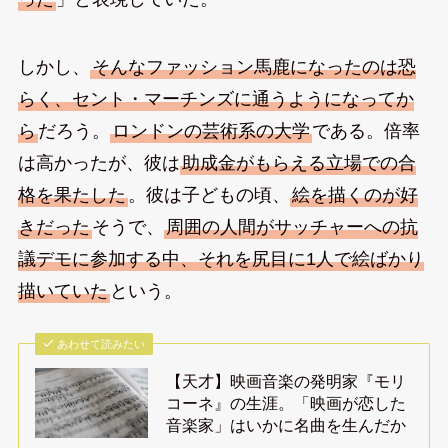
しかし、
そんなファッション馬鹿になったのは恐
らく、セント・マーチンズに通うようになってか
ら
だろう。
ロンドンの芸術系の大学
である。倍率
は高かったが、彼は
助成金がもらえる立場での合
格を果たした
。彼は子どもの頃、
絵を描くのが好
きだった
そうで、
周囲の人間がサッチャーへの抗
議デモに参加する中、それを尻目に1人で絵ばかり
描いていた
という。
あわせて読みたい
【天才】映画音楽の発明家『モリ
コーネ』の生涯。「映画が恋した
音楽家」はいかに名曲を生んだか