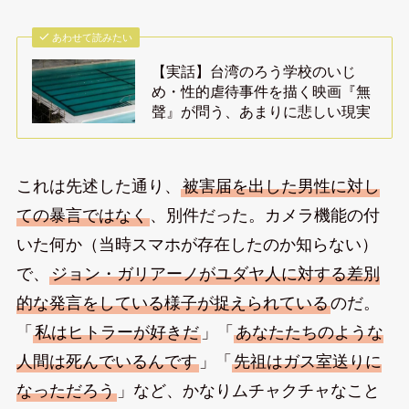
あわせて読みたい
【実話】台湾のろう学校のいじ
め・性的虐待事件を描く映画『無
聲』が問う、あまりに悲しい現実
これは先述した通り、
被害届を出した男性に対し
ての暴言ではなく
、別件だった。カメラ機能の付
いた何か（当時スマホが存在したのか知らない）
で、
ジョン・ガリアーノがユダヤ人に対する差別
的な発言をしている様子が捉えられている
のだ。
「
私はヒトラーが好きだ
」「
あなたたちのような
人間は死んでいるんです
」「
先祖はガス室送りに
なっただろう
」など、かなりムチャクチャなこと