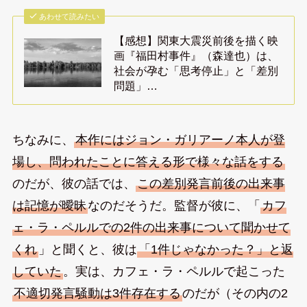
あわせて読みたい
【感想】関東大震災前後を描く映
画『福田村事件』（森達也）は、
社会が孕む「思考停止」と「差別
問題」…
ちなみに、
本作にはジョン・ガリアーノ本人が登
場し、問われたことに答える形で様々な話をする
のだが、彼の話では、
この差別発言前後の出来事
は記憶が曖昧
なのだそうだ。監督が彼に、「
カフ
ェ・ラ・ペルルでの2件の出来事について聞かせて
くれ
」と聞くと、彼は
「1件じゃなかった？」と返
していた
。実は、カフェ・ラ・ペルルで起こった
不適切発言騒動は3件存在する
のだが（その内の2