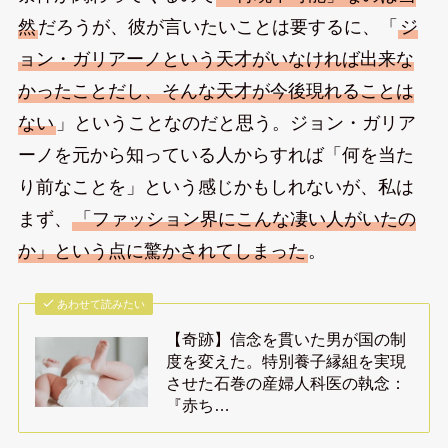
然
だろうが、彼が言いたいことは要するに、「
ジ
ョン・ガリアーノという天才がいなければ出来な
かったことだし、そんな天才が今後現れることは
ない
」ということなのだと思う。ジョン・ガリア
ーノを元から知っている人からすれば「何を当た
り前なことを」という感じかもしれないが、私は
まず、
「ファッション界にこんな凄い人がいたの
か」という点に驚かされてしまった
。
あわせて読みたい
【奇跡】信念を貫いた男が国の制
度を変えた。特別養子縁組を実現
させた石巻の産婦人科医の執念：
『赤ち…