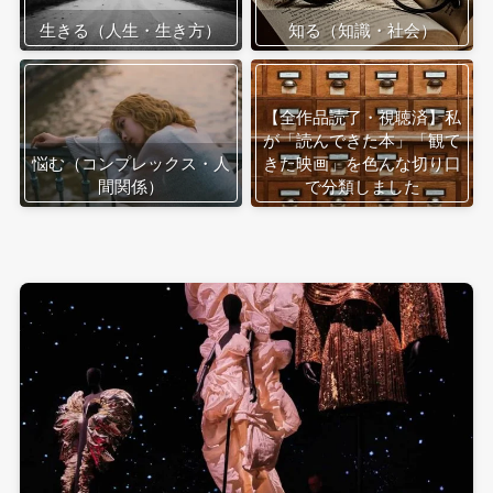
生きる（人生・生き方）
知る（知識・社会）
【全作品読了・視聴済】私
が「読んできた本」「観て
悩む（コンプレックス・人
きた映画」を色んな切り口
間関係）
で分類しました