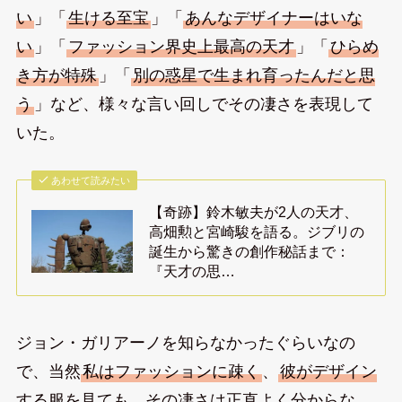
い
」「
生ける至宝
」「
あんなデザイナーはいな
い
」「
ファッション界史上最高の天才
」「
ひらめ
き方が特殊
」「
別の惑星で生まれ育ったんだと思
う
」など、様々な言い回しでその凄さを表現して
いた。
あわせて読みたい
【奇跡】鈴木敏夫が2人の天才、
高畑勲と宮崎駿を語る。ジブリの
誕生から驚きの創作秘話まで：
『天才の思…
ジョン・ガリアーノを知らなかったぐらいなの
で、当然
私はファッションに疎く
、
彼がデザイン
する服を見ても、その凄さは正直よく分からな