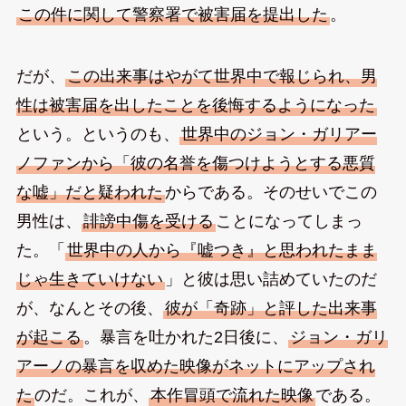
この件に関して警察署で被害届を提出した
。
だが、
この出来事はやがて世界中で報じられ、男
性は被害届を出したことを後悔するようになった
という。というのも、
世界中のジョン・ガリアー
ノファンから「彼の名誉を傷つけようとする悪質
な嘘」だと疑われた
からである。そのせいでこの
男性は、
誹謗中傷を受ける
ことになってしまっ
た。「
世界中の人から『嘘つき』と思われたまま
じゃ生きていけない
」と彼は思い詰めていたのだ
が、なんとその後、
彼が「奇跡」と評した出来事
が起こる
。暴言を吐かれた2日後に、
ジョン・ガリ
アーノの暴言を収めた映像がネットにアップされ
た
のだ。これが、
本作冒頭で流れた映像
である。