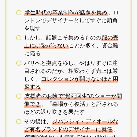
学生時代の卒業制作が話題を集め
、ロ
ンドンでデザイナーとしてすぐに頭角
を現す
しかし、話題こそ集めるものの
服の売
上には繋がらない
ことが多く、資金難
に陥る
パリへと拠点を移し、やはりすぐに注
目されるのだが、相変わらず売上は厳
しく、
コレクションが開けないほど困
窮する
支援者のお陰で”起死回生”のショーが開
催でき
、「墓場から復活」と評される
ほどの返り咲きを果たす
その後は、
ジバンシィ・ディオールな
ど有名ブランドのデザイナーに就任
、