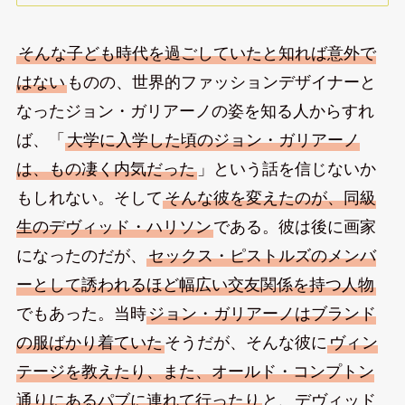
そんな子ども時代を過ごしていたと知れば意外で
はない
ものの、世界的ファッションデザイナーと
なったジョン・ガリアーノの姿を知る人からすれ
ば、「
大学に入学した頃のジョン・ガリアーノ
は、もの凄く内気だった
」という話を信じないか
もしれない。そして
そんな彼を変えたのが、同級
生のデヴィッド・ハリソン
である。彼は後に画家
になったのだが、
セックス・ピストルズのメンバ
ーとして誘われるほど幅広い交友関係を持つ人物
でもあった。当時
ジョン・ガリアーノはブランド
の服ばかり着ていた
そうだが、そんな彼に
ヴィン
テージを教えたり、また、オールド・コンプトン
通りにあるパブに連れて行ったり
と、デヴィッド