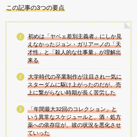
この記事の3つの要点
初めは「ヤベェ差別主義者」にしか見
えなかったジョン・ガリアーノの「天
才性」と「殺人的な仕事量」が理解出
来る
大学時代の卒業制作が注目され一気に
スターダムに駆け上がったのだが、売
上に繋がらない時期が長く苦労した
「年間最大32回のコレクション」と
いう異常なスケジュールと、酒・処方
薬への依存症が、彼の状況を悪化させ
ていった