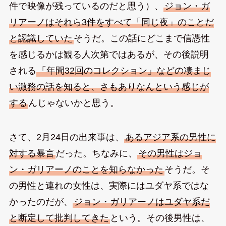
件で映像が残っているのだと思う）、
ジョン・ガ
リアーノはそれら3件をすべて「同じ夜」のことだ
と認識していた
そうだ。この話にどこまで信憑性
を感じるかは観る人次第ではあるが、その後説明
される
「年間32回のコレクション」などの凄まじ
い激務の話を知ると、さもありなんという感じが
する
んじゃないかと思う。
さて、2月24日の出来事は、
あるアジア系の男性に
対する暴言
だった。ちなみに、
その男性はジョ
ン・ガリアーノのことを知らなかった
そうだ。そ
の男性と連れの女性は、実際にはユダヤ系ではな
かったのだが、
ジョン・ガリアーノはユダヤ系だ
と断定して批判してきた
という。その後男性は、