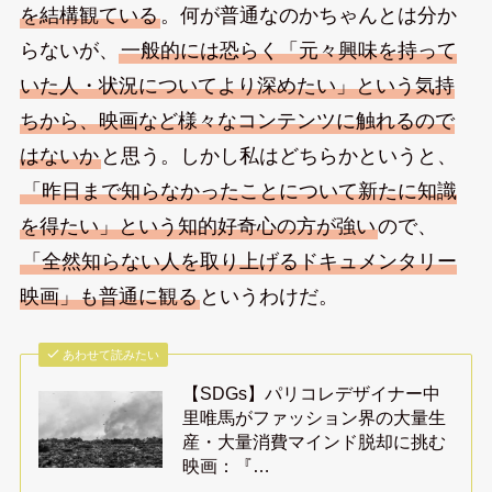
を結構観ている
。何が普通なのかちゃんとは分か
らないが、
一般的には恐らく「元々興味を持って
いた人・状況についてより深めたい」という気持
ちから、映画など様々なコンテンツに触れるので
はないか
と思う。しかし私はどちらかというと、
「昨日まで知らなかったことについて新たに知識
を得たい」という知的好奇心の方が強い
ので、
「全然知らない人を取り上げるドキュメンタリー
映画」も普通に観る
というわけだ。
あわせて読みたい
【SDGs】パリコレデザイナー中
里唯馬がファッション界の大量生
産・大量消費マインド脱却に挑む
映画：『…