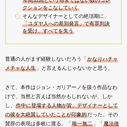
年間32回という尋常ではない数のコレ
クションをこなしていく
そんなデザイナーとしての絶頂期に、
「ユダヤ人への差別発言」で有罪判決
を受け、すべてを失う
普通の人がまず経験しないだろう「
かなりハチャ
メチャな人生
」と言えるんじゃないかと思う。
さて、本作はジョン・ガリアーノを扱う作品なわ
けで、当然と言えば当然かもしれないが、しか
し、
作中に登場する人物が皆、デザイナーとして
の彼を大絶賛していたことが印象的
だった。その
賛辞の表現は多岐に渡る。「
唯一無二
」「
魔法使