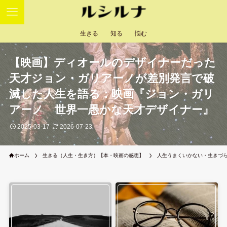
生きる
知る
悩む
【映画】ディオールのデザイナーだった
天才ジョン・ガリアーノが差別発言で破
滅した人生を語る：映画『ジョン・ガリ
アーノ 世界一愚かな天才デザイナー』
2025-03-17
2026-07-23
ホーム
生きる（人生・生き方）【本・映画の感想】
人生うまくいかない・生きづ