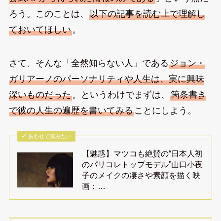
ろう。このことは、
以下の記事を読む上で理解し
ておいてほしい
。
さて、そんな「全然知らない人」である
ジョン・
ガリアーノのパーソナリティや人生は、実に興味
深いものだった
。というわけでまずは、
箇条書き
で彼の人生の遍歴を書いてみる
ことにしよう。
あわせて読みたい
【魅惑】マツコも絶賛の“日本人初
のパリコレトップモデル”山口小夜
子のメイクの凄さや素顔を描く映
画：…