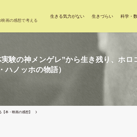
生きる気力がない
生きづらい
科学・
上の映画の感想で考える
体実験の神メンゲレ”から生き残り、ホロ
・ハノッホの物語）
る【本・映画の感想】