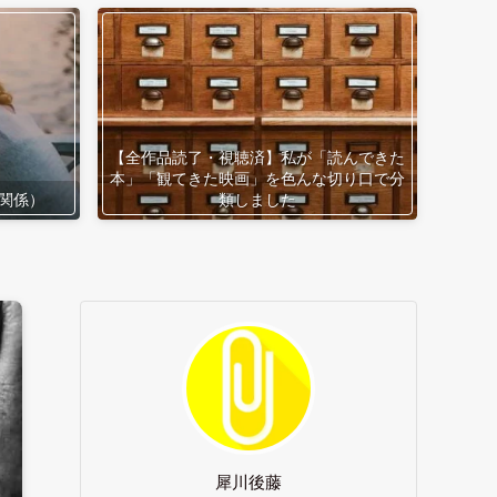
【全作品読了・視聴済】私が「読んできた
本」「観てきた映画」を色んな切り口で分
関係）
類しました
犀川後藤