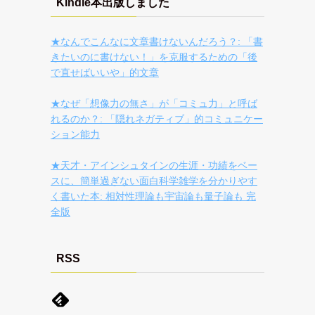
Kindle本出版しました
★なんでこんなに文章書けないんだろう？: 「書
きたいのに書けない！」を克服するための「後
で直せばいいや」的文章
★なぜ「想像力の無さ」が「コミュ力」と呼ば
れるのか？: 「隠れネガティブ」的コミュニケー
ション能力
★天才・アインシュタインの生涯・功績をベー
スに、簡単過ぎない面白科学雑学を分かりやす
く書いた本: 相対性理論も宇宙論も量子論も 完
全版
RSS