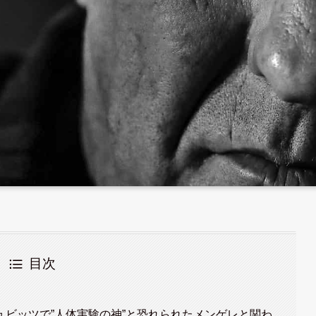
目次
ビッツで”人体実験の神”と恐れられたメンゲレと関わ