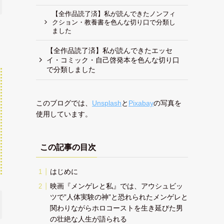
【全作品読了済】私が読んできたノンフィ
クション・教養書を色んな切り口で分類し
ました
【全作品読了済】私が読んできたエッセ
イ・コミック・自己啓発本を色んな切り口
で分類しました
このブログでは、
Unsplash
と
Pixabay
の写真を
使用しています。
この記事の目次
はじめに
映画『メンゲレと私』では、アウシュビッ
ツで”人体実験の神”と恐れられたメンゲレと
関わりながらホロコーストを生き延びた男
の壮絶な人生が語られる