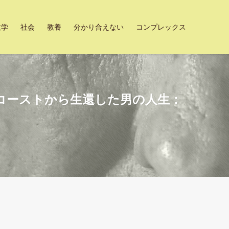
数学
社会
教養
分かり合えない
コンプレックス
コーストから生還した男の人生：