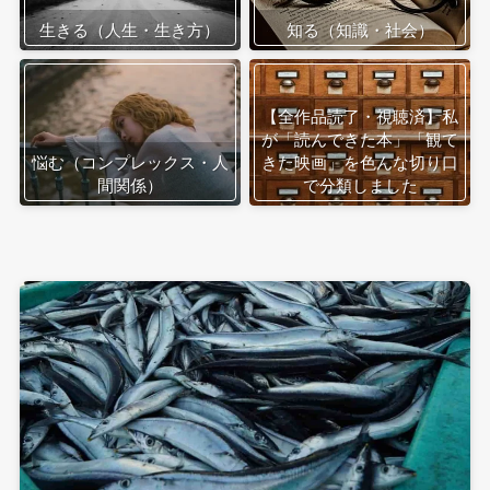
生きる（人生・生き方）
知る（知識・社会）
【全作品読了・視聴済】私
が「読んできた本」「観て
悩む（コンプレックス・人
きた映画」を色んな切り口
間関係）
で分類しました