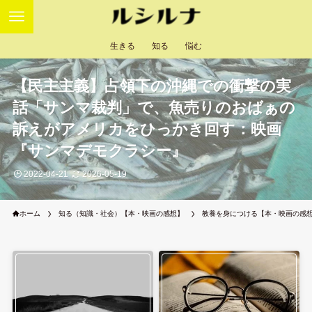
生きる
知る
悩む
【民主主義】占領下の沖縄での衝撃の実
話「サンマ裁判」で、魚売りのおばぁの
訴えがアメリカをひっかき回す：映画
『サンマデモクラシー』
2022-04-21
2026-05-19
ホーム
知る（知識・社会）【本・映画の感想】
教養を身につける【本・映画の感