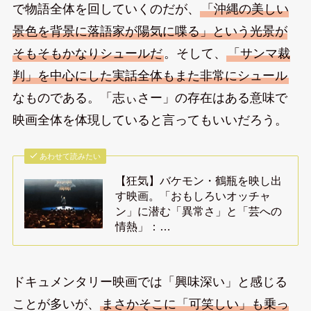
で物語全体を回していくのだが、
「沖縄の美しい
景色を背景に落語家が陽気に喋る」という光景が
そもそもかなりシュールだ
。そして、
「サンマ裁
判」を中心にした実話全体もまた非常にシュール
なものである。「志ぃさー」の存在はある意味で
映画全体を体現していると言ってもいいだろう。
あわせて読みたい
【狂気】バケモン・鶴瓶を映し出
す映画。「おもしろいオッチャ
ン」に潜む「異常さ」と「芸への
情熱」：…
ドキュメンタリー映画では「興味深い」と感じる
ことが多いが、
まさかそこに「可笑しい」も乗っ