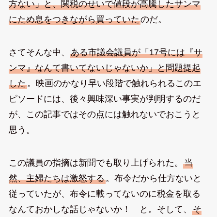
方ない」と、関税のせいで値段が高騰したサンマ
にため息をつきながら買っていた
のだ。
さてそんな中、
ある市議会議員が「17号には『サ
ンマ』なんて書いてないじゃないか」と問題提起
した
。映画のかなり早い段階で触れられるこのエ
ピソードには、後々興味深い事実が判明するのだ
が、この記事ではその点には触れないでおこうと
思う。
この議員の指摘は新聞でも取り上げられた。
当
然、主婦たちは激怒する
。布令だから仕方ないと
従っていたが、布令に載ってないのに税金を取る
なんておかしな話じゃないか！ と。そして、
そ