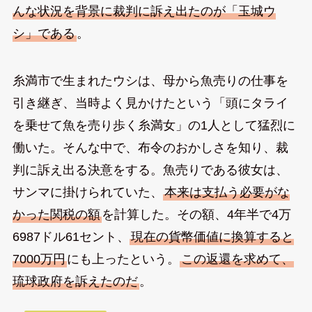
んな状況を背景に裁判に訴え出たのが「玉城ウ
シ」である
。
糸満市で生まれたウシは、母から魚売りの仕事を
引き継ぎ、当時よく見かけたという「頭にタライ
を乗せて魚を売り歩く糸満女」の1人として猛烈に
働いた。そんな中で、布令のおかしさを知り、裁
判に訴え出る決意をする。魚売りである彼女は、
サンマに掛けられていた、
本来は支払う必要がな
かった関税の額
を計算した。その額、4年半で4万
6987ドル61セント、
現在の貨幣価値に換算すると
7000万円
にも上ったという。
この返還を求めて、
琉球政府を訴えたのだ
。