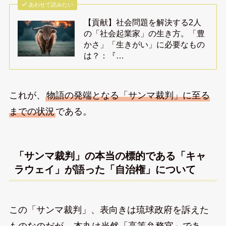
あわせて読みたい
【貢献】社会問題を解決する2人
の「社会起業家」の生き方。「豊
かさ」「生きがい」に必要なもの
は？：『…
これが、
物語の発端となる「サンマ裁判」に至る
までの状況
である。
「サンマ裁判」の本当の標的である「キャ
ラウェイ」が語った「自治権」について
この「サンマ裁判」、表向きは琉球政府を訴えた
ものなのだが、
本丸は当然「高等弁務官」であ