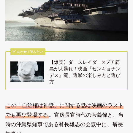
あわせて読みたい
【爆笑】ダースレイダー✕プチ鹿
島が大暴れ！映画『センキョナン
デス』流、選挙の楽しみ方と選び
方
この「自治権は神話」に関する話は映画のラスト
でも再び登場する
。官房長官時代の菅義偉と、当
時の沖縄県知事である翁長雄志の会談中に、翁長