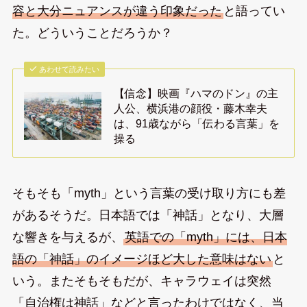
容と大分ニュアンスが違う印象だった
と語ってい
た。どういうことだろうか？
あわせて読みたい
【信念】映画『ハマのドン』の主
人公、横浜港の顔役・藤木幸夫
は、91歳ながら「伝わる言葉」を
操る
そもそも「myth」という言葉の受け取り方にも差
があるそうだ。日本語では「神話」となり、大層
な響きを与えるが、
英語での「myth」には、日本
語の「神話」のイメージほど大した意味はない
と
いう。またそもそもだが、キャラウェイは突然
「自治権は神話」などと言ったわけではなく、当