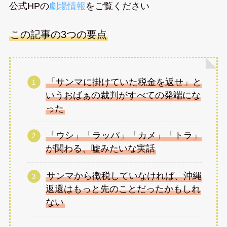
公式HPの
劇場情報
をご覧ください
この記事の3つの要点
「サンマに掛けていた税金を返せ」と
いうおばぁの裁判がすべての発端にな
った
「ウシ」「ラッパ」「カメ」「トラ」
が関わる、嘘みたいな実話
サンマから徴税していなければ、沖縄
返還はもっと先のことだったかもしれ
ない