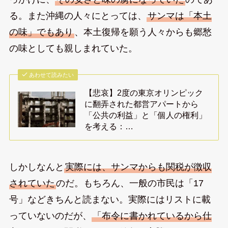
る。また沖縄の人々にとっては、
サンマは「本土
の味」でもあり
、本土復帰を願う人々からも郷愁
の味としても親しまれていた。
あわせて読みたい
【悲哀】2度の東京オリンピック
に翻弄された都営アパートから
「公共の利益」と「個人の権利」
を考える：…
しかしなんと
実際には、サンマからも関税が徴収
されていた
のだ。もちろん、一般の市民は「17
号」などきちんと読まない。実際にはリストに載
っていないのだが、
「布令に書かれているから仕