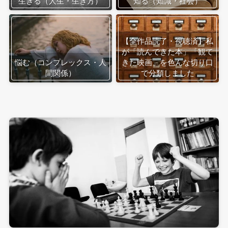
生きる（人生・生き方）
知る（知識・社会）
【全作品読了・視聴済】私
が「読んできた本」「観て
悩む（コンプレックス・人
きた映画」を色んな切り口
間関係）
で分類しました