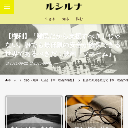
生きる
知る
悩む
【権利】「難民だから支援すべき」じゃ
ない。誰でも最低限の安全が確保できる
世界であるべきだ：映画『ファヒム』
2021-09-22
2026-08-01
ホーム
知る（知識・社会）【本・映画の感想】
社会の知見を広げる【本・映画の