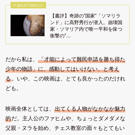
あわせて読みたい
【書評】奇跡の”国家”「ソマリラ
ンド」に高野秀行が潜入。崩壊国
家・ソマリア内で唯一平和を保つ
衝撃の”…
だから私は、
「才能によって難民申請を勝ち得た
少年の物語」に、感動してはいけない、と考え
る
。いや、この映画は、とても良かったのだけれ
ども。
映画全体としては、
出てくる人物がなかなか魅力
的
だ。主人公のファヒムや、ちょっとダメダメな
父親・ヌラを始め、チェス教室の面々もとてもい