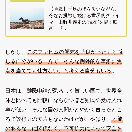
【挑戦】手足の指を失いながら、
今なお挑戦し続ける世界的クライ
マー山野井泰史の”現在”を描く映
画：『…
しかし、
このファヒムの顛末を「良かった」と感
じる自分がいる一方で、そんな例外的な事象に焦
点を当てても仕方ない、と考える自分もいる
。
日本は、難民申請が恐ろしく厳しい国で、世界全
体と比べても比較にならないほど難民の受け入れ
率が低い。そんな国の人間がとやかく言ったとこ
ろで説得力の欠片もないわけだが、やはり、
才能
のあるなしに関係なく、不可抗力によって安全を