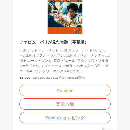
ファヒム パリが見た奇跡（字幕版）
出演:アサド・アーメッド, 出演:ジェラール・ドパルデュ
ー, 出演:ミザヌル・ラハマン, 出演:イザベル・ナンティ, 出
演:ピエール・ゴンム, 監督:ピエール=フランソワ・マルタ
ン=ラヴァル, プロデュース:デボラ・べナッター, Writer:ピ
エール=フランソワ・マルタン=ラヴァル
¥2,500
（2021/09/22 06:13時点 | Amazon調べ）
Amazon
楽天市場
Yahooショッピング
ポチップ