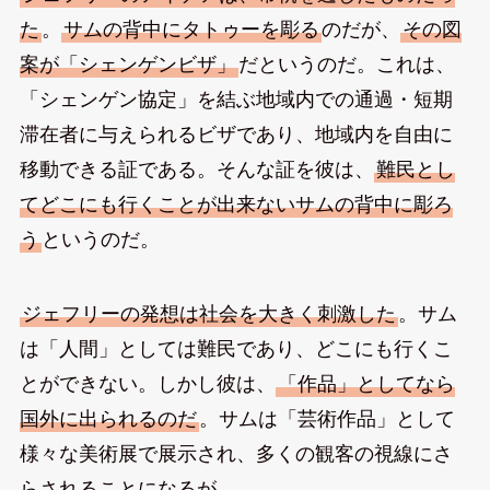
た
。
サムの背中にタトゥーを彫る
のだが、
その図
案が「シェンゲンビザ」
だというのだ。これは、
「シェンゲン協定」を結ぶ地域内での通過・短期
滞在者に与えられるビザであり、地域内を自由に
移動できる証である。そんな証を彼は、
難民とし
てどこにも行くことが出来ないサムの背中に彫ろ
う
というのだ。
ジェフリーの発想は社会を大きく刺激した
。サム
は「人間」としては難民であり、どこにも行くこ
とができない。しかし彼は、
「作品」としてなら
国外に出られるのだ
。サムは「芸術作品」として
様々な美術展で展示され、多くの観客の視線にさ
らされることになるが……。