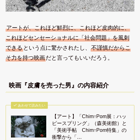
アートが、これほど鮮烈に、これほど皮肉的に、
これほどセンセーショナルに「社会問題」を風刺
できる
という点に驚かされたし、
不謹慎だからこ
そ力を持つ映画
だと言ってもいいだろう。
映画『皮膚を売った男』の内容紹介
あわせて読みたい
【アート】「Chim↑Pom展：ハッ
ピースプリング」（森美術館）と
「美術手帖 Chim↑Pom特集」の
衝撃から「…