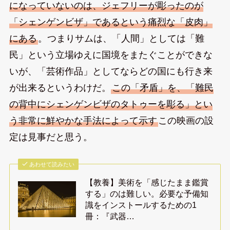
になっていないのは、ジェフリーが彫ったのが
「シェンゲンビザ」であるという痛烈な「皮肉」
にある
。つまりサムは、「人間」としては「難
民」という立場ゆえに国境をまたぐことができな
いが、「芸術作品」としてならどの国にも行き来
が出来るというわけだ。
この「矛盾」を、「難民
の背中にシェンゲンビザのタトゥーを彫る」とい
う非常に鮮やかな手法によって示す
この映画の設
定は見事だと思う。
あわせて読みたい
【教養】美術を「感じたまま鑑賞
する」のは難しい。必要な予備知
識をインストールするための1
冊：『武器…