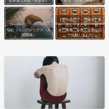
生きる（人生・生き方）
知る（知識・社会）
【全作品読了・視聴済】私
が「読んできた本」「観て
悩む（コンプレックス・人
きた映画」を色んな切り口
間関係）
で分類しました