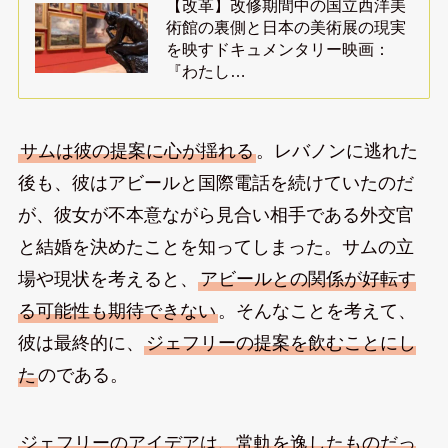
【改革】改修期間中の国立西洋美
術館の裏側と日本の美術展の現実
を映すドキュメンタリー映画：
『わたし…
サムは彼の提案に心が揺れる
。レバノンに逃れた
後も、彼はアビールと国際電話を続けていたのだ
が、彼女が不本意ながら見合い相手である外交官
と結婚を決めたことを知ってしまった。サムの立
場や現状を考えると、
アビールとの関係が好転す
る可能性も期待できない
。そんなことを考えて、
彼は最終的に、
ジェフリーの提案を飲むことにし
た
のである。
ジェフリーのアイデアは、常軌を逸したものだっ