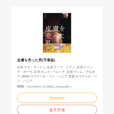
皮膚を売った男(字幕版)
出演:ヤヤ・マヘイニ, 出演:ディア・リアン, 出演:ケーン・
デ・ボーウ, 出演:モニカ・ベルッチ, 出演:ヴィム・デルボ
ア, Writer:カウテール・ベン・ハニア, 監督:カウテール・ベ
ン・ハニア
¥500
（2022/08/20 19:22時点 | Amazon調べ）
Amazon
楽天市場