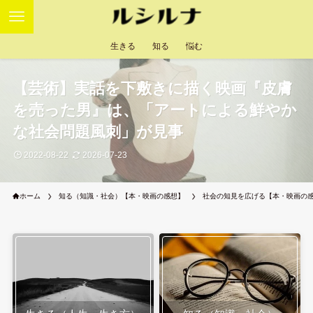
生きる
知る
悩む
【芸術】実話を下敷きに描く映画『皮膚
を売った男』は、「アートによる鮮やか
な社会問題風刺」が見事
2022-08-22
2026-07-23
ホーム
知る（知識・社会）【本・映画の感想】
社会の知見を広げる【本・映画の