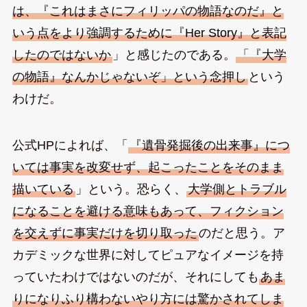
は、『これはまさにフィリッパの物語なのだ』と
いう点をより強調するために『Her Story』と表記
したのではないか
」と感じたのである。
「『大学
の物語』なんかじゃないぞ」という念押し
という
わけだ。
公式HPによれば、「
『遺骨発掘後の出来事』につ
いては事実を改変せず、起こったことをそのまま
描いている
」という。恐らく、
大学側とトラブル
になることを避ける意味もあって、フィクション
を交えずに事実だけを切り取った
のだと思う。ア
カデミックな世界に対してピュアなイメージを持
っていたわけではないのだが、それにしても
あま
りになりふり構わないやり方には驚かされてしま