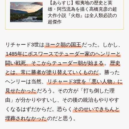
【あらすじ】蝦夷地の歴史と英
雄・阿弖流為を描く高橋克彦の超
大作小説『火怨』は全人類必読の
超傑作
リチャード3世は
ヨーク朝の国王
だった。しかし、
1485年にボスワースでテューダー家のヘンリーと
闘い戦死、そこからテューダー朝が始まる
。
歴史
とは、常に勝者が塗り替えていくものだ
。勝った
ヘンリーは当然、
リチャード3世を「悪い人物」に
見せたかった
だろう。その方が「打ち倒した理
由」が分かりやすいし、その後の統治もやりやす
くなるはずだからだ。恐らく
そのせいできちんと
埋葬されなかった
のだと思う。