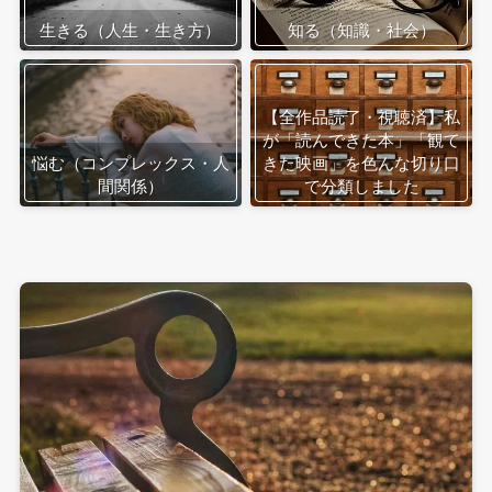
生きる（人生・生き方）
知る（知識・社会）
【全作品読了・視聴済】私
が「読んできた本」「観て
悩む（コンプレックス・人
きた映画」を色んな切り口
間関係）
で分類しました