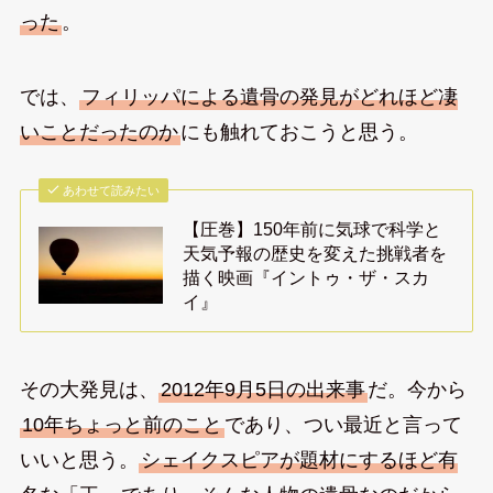
った
。
では、
フィリッパによる遺骨の発見がどれほど凄
いことだったのか
にも触れておこうと思う。
あわせて読みたい
【圧巻】150年前に気球で科学と
天気予報の歴史を変えた挑戦者を
描く映画『イントゥ・ザ・スカ
イ』
その大発見は、
2012年9月5日の出来事
だ。今から
10年ちょっと前のこと
であり、つい最近と言って
いいと思う。
シェイクスピアが題材にするほど有