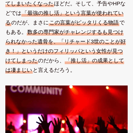
てしまいたくなった
ほどだ。そして、予告やHPな
どでは
「最強の推し活」という言葉が使われてい
る
のだが、まさに
この言葉がピッタリくる物語
で
もある。
数多の専門家がチャレンジするも見つけ
られなかった遺骨を、「リチャード3世のことが好
き！」というだけのフィリッパという女性が見つ
けてしまった
のだから、
「推し活」の成果として
は凄まじい
と言えるだろう。