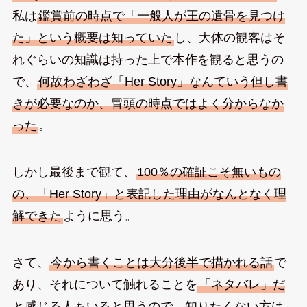
私は
鑑賞前の時点で「一般人が王の遺骨を見つけ
た」という概要は知っていた
し、大体の観客はそ
れぐらいの知識は持った上で本作を観ると思うの
で、
何故わざわざ「Her Story」なんていう但し書
きが必要なのか、冒頭の時点ではよく分からなか
った
。
しかし最後まで観て、
100％の確証こそ無いもの
の、「Her Story」と表記した理由がなんとなく理
解できた
ように思う。
さて、
今から書くことは大分後半で描かれる話
で
あり、それについて触れることを
「ネタバレ」だ
と感じる人もいると思うので、知りたくない方は