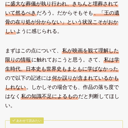
に盛大な葬儀が執り行われ、きちんと埋葬されて
いて然るべき
だろう。だからそもそも
、「王の遺
骨の在り処が分からない」という状況こそがおか
しい
ように感じられる。
まずはこの点について、
私が映画を観て理解した
限りの情報
に触れておこうと思う。さて、
私は学
生時代、日本史も世界史もまともに学ばなかった
ので以下の記述には
何か誤りが含まれているかも
しれない
。しかしその場合でも、作品の落ち度で
はなく
私の知識不足によるもの
だと判断してほし
い。
あわせて読みたい