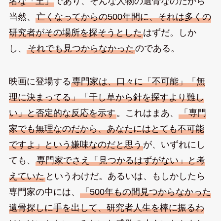
名な「王」
であり、そんな人物の遺骨なのだから
当然、
亡くなってからの500年間に、それは多くの
研究者がその場所を探そうとした
はずだ。しか
し、
それでも見つからなかった
のである。
映画に登場する
専門家は、口々に「不可能」「無
理に決まってる」「干し草から針を探すより難し
い」と否定的な反応を示す
。これはまあ、
「専門
家でも無理なのだから、あなたにはとても不可能
ですよ」という嫌味なのだと思う
が、いずれにし
ても、
専門家でさえ「見つかるはずがない」と考
えていた
というわけだ。あるいは、もしかしたら
専門家の中には、
「500年もの間見つからなかった
遺骨探しに手を出して、研究者人生を棒に振るわ