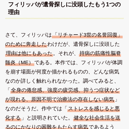
フィリッパが遺骨探しに没頭したもう1つの
理由
さて、フィリッパは
「リチャード3世の名誉回復」
のために奔走した
わけだが、遺骨探しに没頭した
理由は他にもあった
。それが、
持病の筋痛性脳脊
髄炎（ME）
である。本作では、フィリッパが体調
を崩す場面が何度か描かれるものの、どんな病気
なのか詳しく触れられなかった。調べてみると、
「
全身の倦怠感、強度の疲労感、抑うつ症状など
が現れる、原因不明で治療法の存在しない病気
」
なのだそうだ。作中では「
ストレスを感じると悪
化する
」と説明されていた。
健全な社会生活を送
るのにかなりの困難をもたらす病気
であるよう