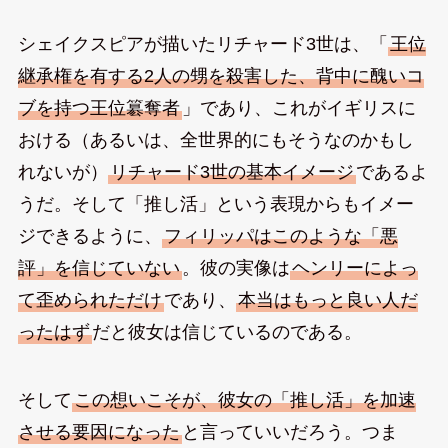
シェイクスピアが描いたリチャード3世は、「
王位
継承権を有する2人の甥を殺害した、背中に醜いコ
ブを持つ王位簒奪者
」であり、これがイギリスに
おける（あるいは、全世界的にもそうなのかもし
れないが）
リチャード3世の基本イメージ
であるよ
うだ。そして「推し活」という表現からもイメー
ジできるように、
フィリッパはこのような「悪
評」を信じていない
。彼の実像は
ヘンリーによっ
て歪められただけ
であり、
本当はもっと良い人だ
ったはず
だと彼女は信じているのである。
そして
この想いこそが、彼女の「推し活」を加速
させる要因になった
と言っていいだろう。つま