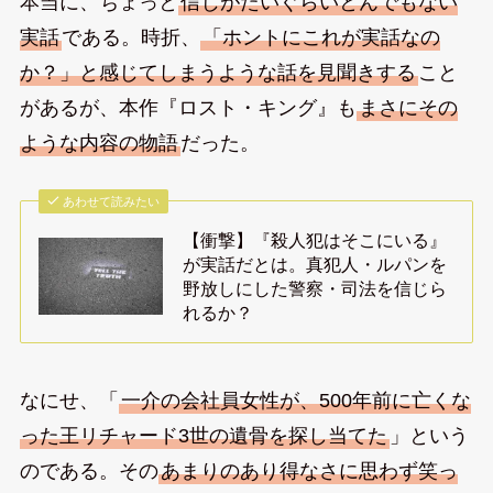
本当に、ちょっと
信じがたいぐらいとんでもない
実話
である。時折、
「ホントにこれが実話なの
か？」と感じてしまうような話を見聞きする
こと
があるが、本作『ロスト・キング』も
まさにその
ような内容の物語
だった。
あわせて読みたい
【衝撃】『殺人犯はそこにいる』
が実話だとは。真犯人・ルパンを
野放しにした警察・司法を信じら
れるか？
なにせ、「
一介の会社員女性が、500年前に亡くな
った王リチャード3世の遺骨を探し当てた
」という
のである。その
あまりのあり得なさに思わず笑っ