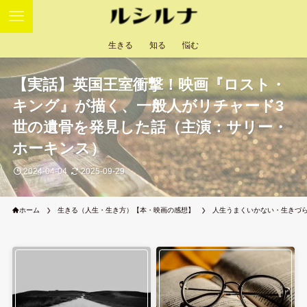
生きる
知る
悩む
【実話】英国王室衝撃！映画『ロスト・
キング』が描く、一般人がリチャード3
世の遺骨を発見した話（主演：サリー・
ホーキンス）
2024-04-04
2025-09-29
ホーム
生きる（人生・生き方）【本・映画の感想】
人生うまくいかない・生きづ