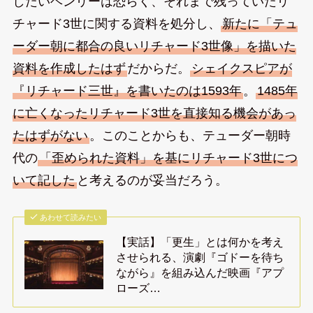
したいヘンリーは恐らく、それまで残っていたリ
チャード3世に関する資料を処分し、
新たに「テュ
ーダー朝に都合の良いリチャード3世像」を描いた
資料を作成したはず
だからだ。
シェイクスピアが
『リチャード三世』を書いたのは1593年
。
1485年
に亡くなったリチャード3世を直接知る機会があっ
たはずがない
。このことからも、テューダー朝時
代の
「歪められた資料」を基にリチャード3世につ
いて記した
と考えるのが妥当だろう。
あわせて読みたい
【実話】「更生」とは何かを考え
させられる、演劇『ゴドーを待ち
ながら』を組み込んだ映画『アプ
ローズ…