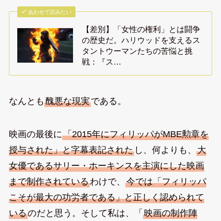
あわせて読みたい
【差別】「女性の権利」とは闘争
の歴史だ。ハリウッドを支えるス
タントウーマンたちの苦悩と挑
戦：『ス…
なんとも
醜悪な現実
である。
映画の最後に
「2015年にフィリッパがMBE勲章を
授与された」と字幕表記された
し、何よりも、
大
女優であるサリー・ホーキンスを主演にした映画
まで制作されている
わけで、
今では「フィリッパ
こそが最大の功労者である」と正しく認められて
いる
のだと思う。そして私は、「
映画の制作陣