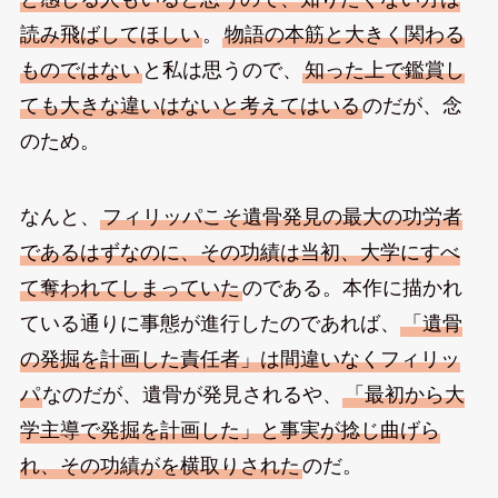
読み飛ばしてほしい
。
物語の本筋と大きく関わる
ものではない
と私は思うので、
知った上で鑑賞し
ても大きな違いはないと考えてはいる
のだが、念
のため。
なんと、
フィリッパこそ遺骨発見の最大の功労者
であるはずなのに、その功績は当初、大学にすべ
て奪われてしまっていた
のである。本作に描かれ
ている通りに事態が進行したのであれば、
「遺骨
の発掘を計画した責任者」は間違いなくフィリッ
パ
なのだが、遺骨が発見されるや、
「最初から大
学主導で発掘を計画した」と事実が捻じ曲げら
れ、その功績がを横取りされた
のだ。