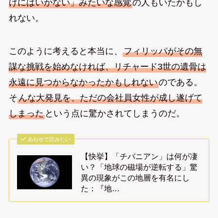
けにはいかない」みたいな感覚
の人もいたかもし
れない。
このように考えると本当に、
フィリッパがその無
謀な挑戦を始めなければ、リチャード3世の遺骨は
永遠に見つからなかったかもしれない
のである。
そ
んな大発見を、ただの会社員女性が成し遂げて
しまった
という点に驚かされてしまうのだ。
あわせて読みたい
【快挙】「チバニアン」は何が凄
い？「地球の磁場が逆転する」驚
異の現象がこの地層を有名にし
た：『地…