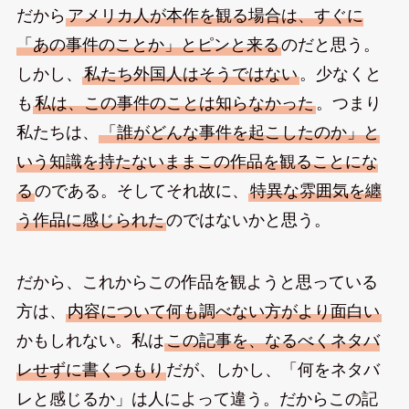
だから
アメリカ人が本作を観る場合は、すぐに
「あの事件のことか」とピンと来る
のだと思う。
しかし、
私たち外国人はそうではない
。少なくと
も
私は、この事件のことは知らなかった
。つまり
私たちは、
「誰がどんな事件を起こしたのか」と
いう知識を持たないままこの作品を観ることにな
る
のである。そしてそれ故に、
特異な雰囲気を纏
う作品に感じられた
のではないかと思う。
だから、これからこの作品を観ようと思っている
方は、
内容について何も調べない方がより面白い
かもしれない。私は
この記事を、なるべくネタバ
レせずに書くつもり
だが、しかし、「何をネタバ
レと感じるか」は人によって違う。だからこの記