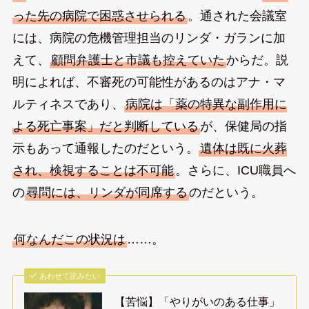
った先の病院で困惑させられる
。通された会議室
には、病院の危機管理担当のリンダ・ガランに加
えて、
顧問弁護士と市議も控えていた
からだ。説
明によれば、不審死の可能性があるのはアナ・マ
ルティネスであり、
病院は「薬の特異な副作用に
よる死亡事案」だと判断している
が、保健局の指
示もあって通報したのだという。
遺体は既に火葬
され、検視することは不可能
。さらに、ICU職員へ
の
尋問には、リンダが同席する
のだという。
何なんだこの状況は
……。
あわせて読みたい
【苦悩】「やりがいのある仕事」