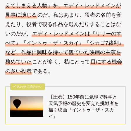
えてしまえる人物」を、エディ・レッドメインが
見事に演じる
のだ。私はあまり、役者の名前を覚
えたり、役者で観る作品を選んだりすることはな
いのだが、
エディ・レッドメインは『リリーのす
べて』『イントゥ・ザ・スカイ』『シカゴ7裁判』
など、作品に興味を持って観ていた映画の主演を
務めていた
ことが多く、私にとって
目にする機会
の多い役者
である。
あわせて読みたい
【圧巻】150年前に気球で科学と
天気予報の歴史を変えた挑戦者を
描く映画『イントゥ・ザ・スカ
イ』