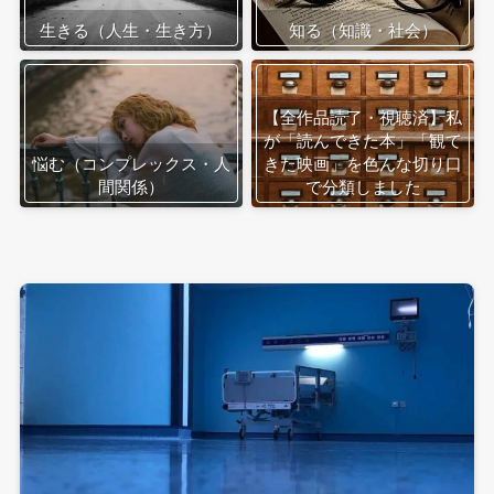
生きる（人生・生き方）
知る（知識・社会）
【全作品読了・視聴済】私
が「読んできた本」「観て
悩む（コンプレックス・人
きた映画」を色んな切り口
間関係）
で分類しました