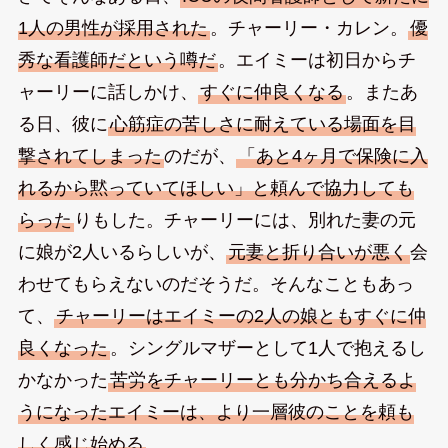
1人の男性が採用された
。チャーリー・カレン。
優
秀な看護師だという噂だ
。エイミーは初日からチ
ャーリーに話しかけ、
すぐに仲良くなる
。またあ
る日、彼に
心筋症の苦しさに耐えている場面を目
撃されてしまった
のだが、
「あと4ヶ月で保険に入
れるから黙っていてほしい」と頼んで協力しても
らった
りもした。チャーリーには、別れた妻の元
に娘が2人いるらしいが、
元妻と折り合いが悪く
会
わせてもらえないのだそうだ。そんなこともあっ
て、
チャーリーはエイミーの2人の娘ともすぐに仲
良くなった
。シングルマザーとして1人で抱えるし
かなかった
苦労をチャーリーとも分かち合えるよ
うになったエイミーは、より一層彼のことを頼も
しく感じ始める
。