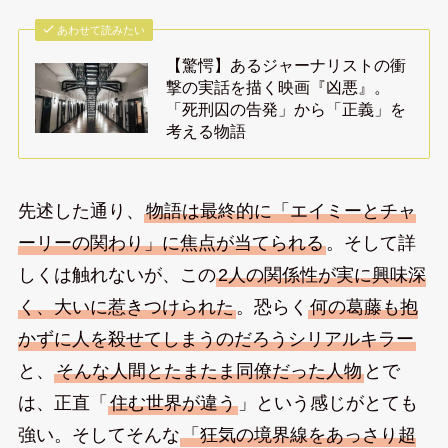
あわせて読みたい
【驚愕】あるジャーナリストの衝
撃の実話を描く映画『凶悪』。
「死刑囚の告発」から「正義」を
考える物語
先述した通り、
物語は最終的に「エイミーとチャ
ーリーの関わり」に焦点が当てられる
。そして詳
しくは触れないが、この
2人の関係性が実に興味深
く、大いに惹きつけられた
。恐らく
何の葛藤も抱
かずに人を殺せてしまうのだろうシリアルキラー
と、
そんな人間とたまたま同僚だった人物
とで
は、正直「
住む世界が違う
」という感じがとても
強い。そしてそんな
「狂気の境界線をあっさり超