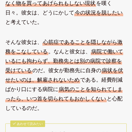
なく物を買ってあげられもしない現状
を嘆く
日々。彼女は、どうにかして
今の状況を脱したい
と考えていた。
そんな彼女は、
心筋症であることを隠しながら激
務をこなしている
。なんと彼女は、
病院で働いて
いるにも拘わらず、勤務先とは別の病院で診察を
受けている
のだ。彼女が勤務先に自身の
病状を伏
せたいのは、解雇されないため
である。経費削減
ばかり口にする病院に
病気のことを知られてしま
ったら、いつ首を切られてもおかしくない
と心配
しているのだ。
あわせて読みたい