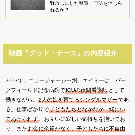
野放しにした警察・司法を信じら
れるか？
映画『グッド・ナース』の内容紹介
2003年、ニュージャージー州。エイミーは、パー
クフィールド記念病院で
ICUの夜間看護師
として
働きながら、
2人の娘を育てるシングルマザー
であ
る。仕事ばかりで
子どもたちとなかなか一緒にい
てあげられず
、お互いに寂しい気持ちを抱いてお
り、また
お金に余裕がなく、子どもたちに不自由