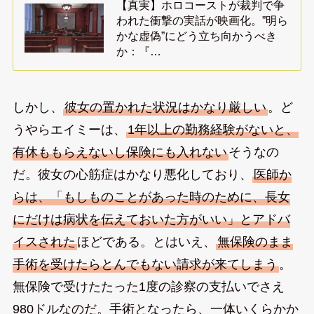
【真実】ホロコーストが裁判で争
われた衝撃の実話が映画化。”明ら
かな虚偽”にどう立ち向かうべき
か：『…
しかし、
彼女の置かれた状況はかなり厳しい
。ど
うやらエイミーは、
1年以上の勤務経験がないと、
有休ももらえないし保険にも入れない
そうなの
だ。彼女の心筋症はかなり悪化しており、
医師か
らは、「もしものことがあった時のために、長女
にだけは病状を伝えておいた方がいい」とアドバ
イスされた
ほどである。とはいえ、
無保険のまま
手術を受けたらとんでもない請求が来てしまう
。
無保険で受けたたった1度の診察の支払いでさえ
980ドルなのだ。手術となったら、一体いくらかか