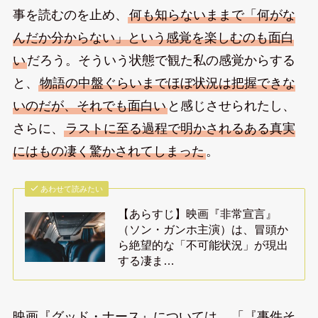
事を読むのを止め、
何も知らないままで「何がな
んだか分からない」という感覚を楽しむのも面白
い
だろう。そういう状態で観た私の感覚からする
と、
物語の中盤ぐらいまでほぼ状況は把握できな
いのだが、それでも面白い
と感じさせられたし、
さらに、
ラストに至る過程で明かされるある真実
にはもの凄く驚かされてしまった
。
あわせて読みたい
【あらすじ】映画『非常宣言』
（ソン・ガンホ主演）は、冒頭か
ら絶望的な「不可能状況」が現出
する凄ま…
映画『グッド・ナース』については、
「『事件そ