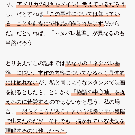
り、
アメリカの観客をメインに考えているだろう
し、だとすれば
「この事件については知ってい
る」ことを前提にで作品が作られたはず
だから
だ。だとすれば、「ネタバレ基準」が異なるのも
当然だろう。
とりあえずこの記事では
私なりの「ネタバレ基
準」に従い、本作の内容についてなるべく具体的
には触れない
が、私と同じようなスタンスで映画
を観るとしたら、とにかく
「物語の中心軸」を捉
えるのに苦労する
のではないかと思う。私の場
合、
「恐らくこうだろう」という想像は早い段階
で出来たのだが、それでも、描かれている状況を
理解するのは難しかった
。