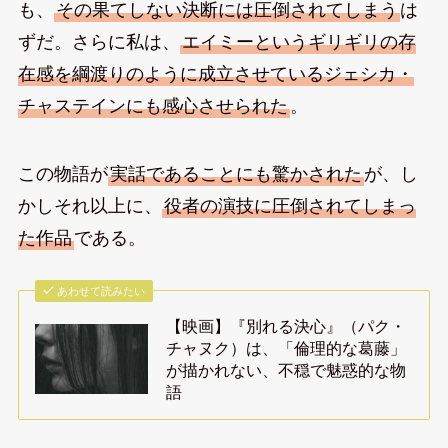
も、
その果てしない決断には圧倒されてしまう
は
ずだ。さらに私は、
エイミーというギリギリの存
在感を綱渡りのように成立させているジェシカ・
チャステインにも感心させられた
。
この物語が
実話であることにも驚かされた
が、し
かしそれ以上に、
役者の演技に圧倒されてしまっ
た作品
である。
あわせて読みたい
【映画】『別れる決心』（パク・
チャヌク）は、「倫理的な葛藤」
が描かれない、不穏で魅惑的な物
語