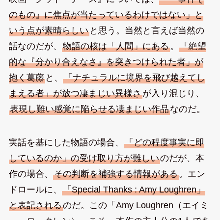
のもの』に焦点が当たっているわけではない」と
いう点が素晴らしい
と思う。当然と言えば当然の
話なのだが、
物語の核は「人間」にある
。
「絶望
的な『分かり合えなさ』を突きつけられた者」が
抱く葛藤
と、
「ナチュラルに境界を飛び越えてし
まえる者」が放つ凄まじい異様さ
が入り混じり、
表現し難い感覚に陥らせる凄まじい作品
なのだ。
実話を基にした物語の場合、
「どの程度事実に即
しているのか」の受け取り方が難しい
のだが、本
作の場合、
その判断を補強する情報がある
。エン
ドロールに、
「Special Thanks : Amy Loughren」
と表記される
のだ。この「Amy Loughren（エイミ