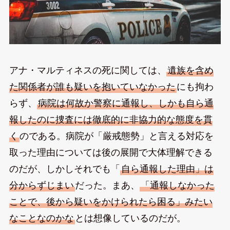
アナ・マルティネスの死に関しては、
遺族を含め
た関係者が誰も疑いを抱いていなかった
にも拘わ
らず、
病院は何故か警察に通報し、しかも自ら通
報したのに捜査には徹底的に非協力的な態度を貫
く
のである。病院が「厳戒態勢」と言える対応を
取った理由については後の展開で大体理解できる
のだが、しかしそれでも「
自ら通報した理由」は
分からずじまい
だった。まあ、
「通報しなかった
ことで、後から疑いをかけられたら困る」みたい
なことなのかな
とは想像しているのだが。