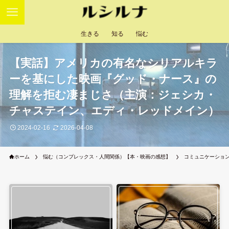
生きる
知る
悩む
【実話】アメリカの有名なシリアルキラ
ーを基にした映画『グッド・ナース』の
理解を拒む凄まじさ（主演：ジェシカ・
チャステイン、エディ・レッドメイン）
2024-02-16
2026-04-08
ホーム
悩む（コンプレックス・人間関係）【本・映画の感想】
コミュニケーショ