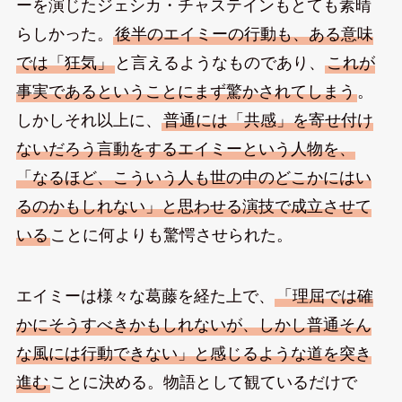
ーを演じたジェシカ・チャステインもとても素晴
らしかった。
後半のエイミーの行動も、ある意味
では「狂気」
と言えるようなものであり、
これが
事実であるということにまず驚かされてしまう
。
しかしそれ以上に、
普通には「共感」を寄せ付け
ないだろう言動をするエイミーという人物を、
「なるほど、こういう人も世の中のどこかにはい
るのかもしれない」と思わせる演技で成立させて
いる
ことに何よりも驚愕させられた。
エイミーは様々な葛藤を経た上で、
「理屈では確
かにそうすべきかもしれないが、しかし普通そん
な風には行動できない」と感じるような道を突き
進む
ことに決める。物語として観ているだけで