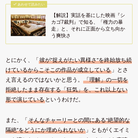
あわせて読みたい
【解説】実話を基にした映画『シ
カゴ7裁判』で知る、「権力の暴
走」と、それに正面から立ち向か
う爽快さ
とにかく、「
彼が”捉えがたい異様さ”を終始放ち続
けているからこそこの作品が成立している
」とさ
え言えるのではないかと思う。
「理解」の一切を
拒絶したまま存在する「狂気」を、これ以上ない
形で演じている
というわけだ。
また、「
そんなチャーリーとの間にある”絶望的な
隔絶”をどうにか埋められないか
」ともがくエイミ