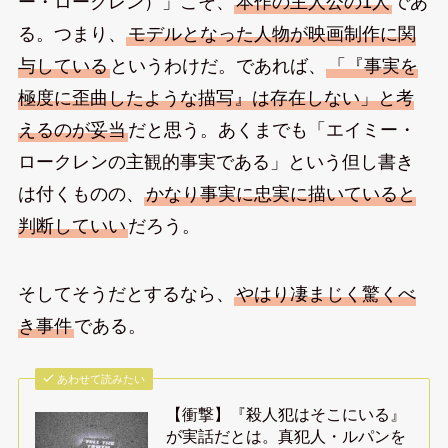
ー・ロークレン）」こそ、
本作の主人公の1人
であ
る。つまり、
モデルとなった人物が映画制作に関
与している
というわけだ。であれば、
「『事実を
極度に歪曲したような描写』は存在しない」と考
えるのが妥当
だと思う。あくまでも「エイミー・
ロークレンの主観的事実である」という但し書き
は付くものの、
かなり事実に忠実に描いていると
判断していい
だろう。
そしてそうだとするなら、
やはり凄まじく驚くべ
き事件
である。
あわせて読みたい
【衝撃】『殺人犯はそこにいる』
が実話だとは。真犯人・ルパンを