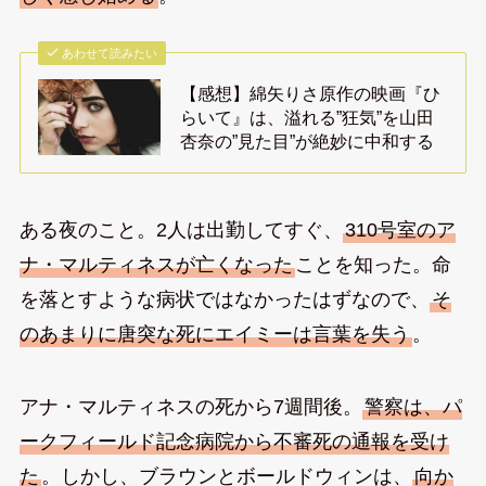
あわせて読みたい
【感想】綿矢りさ原作の映画『ひ
らいて』は、溢れる”狂気”を山田
杏奈の”見た目”が絶妙に中和する
ある夜のこと。2人は出勤してすぐ、
310号室のア
ナ・マルティネスが亡くなった
ことを知った。命
を落とすような病状ではなかったはずなので、
そ
のあまりに唐突な死にエイミーは言葉を失う
。
アナ・マルティネスの死から7週間後。
警察は、パ
ークフィールド記念病院から不審死の通報を受け
た
。しかし、ブラウンとボールドウィンは、
向か