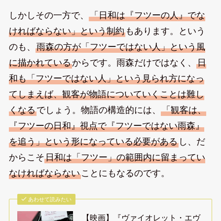
しかしその一方で、
「日和は『フツーの人』でな
ければならない」という制約
もあります。という
のも、
雨森の方が「フツーではない人」という風
に描かれている
からです。雨森だけではなく、
日
和も「フツーではない人」という見られ方になっ
てしまえば、観客が物語についていくことは難し
くなる
でしょう。物語の構造的には、
「観客は、
『フツーの日和』視点で『フツーではない雨森』
を追う」という形になっている必要がある
し、だ
からこそ
日和は「フツー」の範囲内に留まってい
なければならない
ことにもなるのです。
あわせて読みたい
【映画】『ヴァイオレット・エヴ