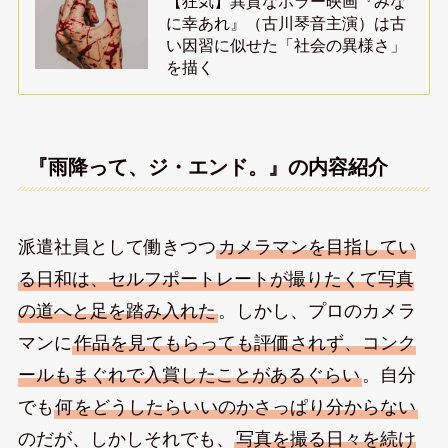
【狂気】異質なホラー映画『みな
に幸あれ』（古川琴音主演）は古
い因習に似せた「社会の異様さ」
を描く
『雨降って、ジ・エンド。』の内容紹介
派遣社員として働きつつ
カメラマンを目指してい
る日和は、セルフポートレートが撮りたくて写真
の道へと足を踏み入れた
。しかし、プロのカメラ
マンに
作品を見てもらっても評価されず、コンク
ールもまぐれで入賞したことがあるぐらい
。自分
でも
何をどうしたらいいのかさっぱり分からない
のだが、しかしそれでも、
写真を撮る日々を続け