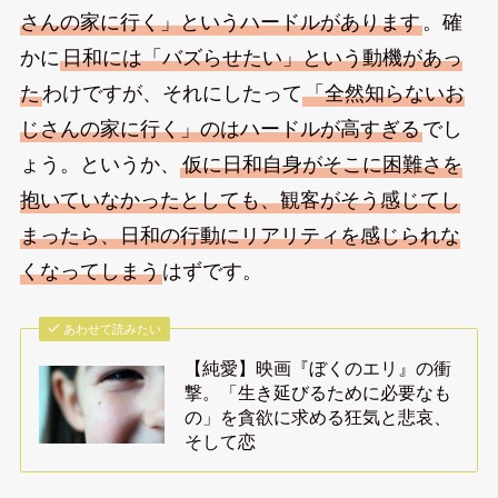
さんの家に行く」というハードルがあります
。確
かに
日和には「バズらせたい」という動機があっ
た
わけですが、それにしたって
「全然知らないお
じさんの家に行く」のはハードルが高すぎる
でし
ょう。というか、
仮に日和自身がそこに困難さを
抱いていなかったとしても、観客がそう感じてし
まったら、日和の行動にリアリティを感じられな
くなってしまう
はずです。
あわせて読みたい
【純愛】映画『ぼくのエリ』の衝
撃。「生き延びるために必要なも
の」を貪欲に求める狂気と悲哀、
そして恋