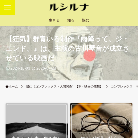
生きる
知る
悩む
【狂気】群青いろ制作『雨降って、ジ・
エンド。』は、主演の古川琴音が成立さ
せている映画だ
2024-10-03
2026-07-23
ホーム
悩む（コンプレックス・人間関係）【本・映画の感想】
コンプレックス・