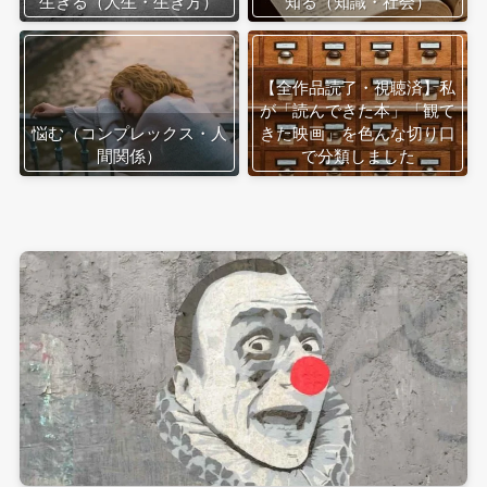
生きる（人生・生き方）
知る（知識・社会）
【全作品読了・視聴済】私
が「読んできた本」「観て
悩む（コンプレックス・人
きた映画」を色んな切り口
間関係）
で分類しました