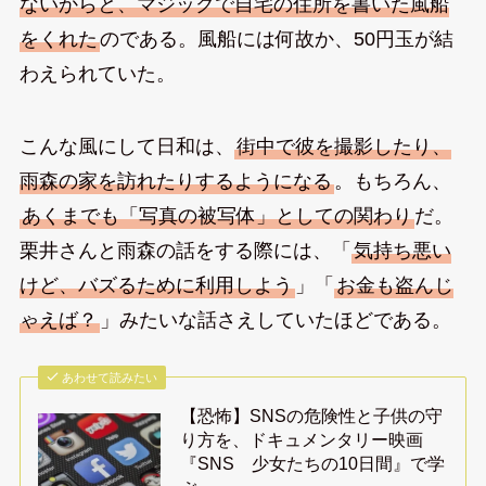
ないからと、マジックで自宅の住所を書いた風船
をくれた
のである。風船には何故か、50円玉が結
わえられていた。
こんな風にして日和は、
街中で彼を撮影したり、
雨森の家を訪れたりするようになる
。もちろん、
あくまでも「写真の被写体」としての関わり
だ。
栗井さんと雨森の話をする際には、「
気持ち悪い
けど、バズるために利用しよう
」「
お金も盗んじ
ゃえば？
」みたいな話さえしていたほどである。
あわせて読みたい
【恐怖】SNSの危険性と子供の守
り方を、ドキュメンタリー映画
『SNS 少女たちの10日間』で学