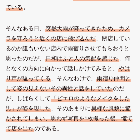
ている
。
そんなある日、
突然大雨が降ってきたため、カメ
ラを守ろうと近くの店に飛び込んだ
。閉店してい
るのか誰もいない店内で雨宿りさせてもらおうと
思ったのだが、
日和はふと人の気配を感じた
。何
となくの方向に向かって話しかけてみると、
やは
り声が返ってくる
。そんなわけで、
雨宿り仲間と
して姿の見えないその異性と話をしていた
のだ
が、しばらくして
「ピエロのようなメイクをした
男」が姿を現した
。そのあまりに
異様な風貌に驚
かされてしまい、思わず写真を1枚撮った後、慌て
て店を出た
のである。