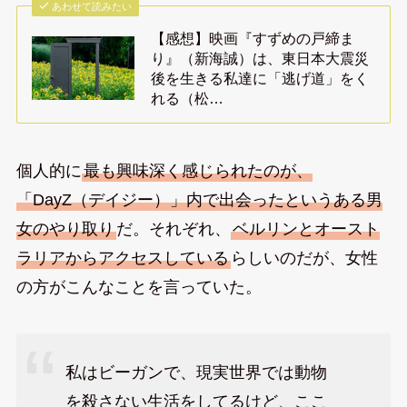
あわせて読みたい
【感想】映画『すずめの戸締ま
り』（新海誠）は、東日本大震災
後を生きる私達に「逃げ道」をく
れる（松…
個人的に
最も興味深く感じられたのが、
「DayZ（デイジー）」内で出会ったというある男
女のやり取り
だ。それぞれ、
ベルリンとオースト
ラリアからアクセスしている
らしいのだが、女性
の方がこんなことを言っていた。
私はビーガンで、現実世界では動物
を殺さない生活をしてるけど、ここ