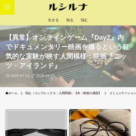
生きる
知る
悩む
【異常】オンラインゲーム『DayZ』内
でドキュメンタリー映画を撮るという狂
気的な実験が映す人間模様：映画『ニッ
ツ・アイランド』
2025-07-12
2026-04-21
ホーム
悩む（コンプレックス・人間関係）【本・映画の感想】
コミュニケーショ