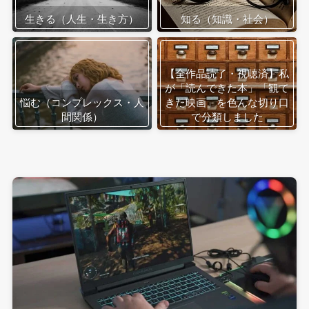
生きる（人生・生き方）
知る（知識・社会）
【全作品読了・視聴済】私
が「読んできた本」「観て
悩む（コンプレックス・人
きた映画」を色んな切り口
間関係）
で分類しました