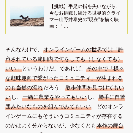
【挑戦】手足の指を失いながら、
今なお挑戦し続ける世界的クライ
マー山野井泰史の”現在”を描く映
画：『…
そんなわけで、
オンラインゲームの世界では「許
容されている範囲内で何をしても（しなくても）
いい」
というわけだ。であれば、
その中で「様々
な趣味趣向で繋がったコミュニティ」が生まれる
のも当然の流れ
だろう。
散歩仲間を見つけてもい
い
し、
一緒に農業をやってもいい
し、
勝手に自警
団みたいなものを組んでみてもいい
。どのオンラ
インゲームにもそういうコミュニティが存在する
のかはよく分からないが、少なくとも
本作の舞台