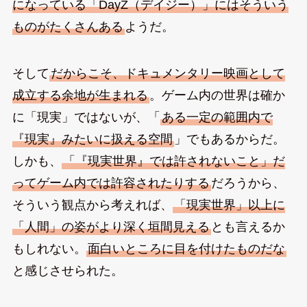
になっている「DayZ（デイジー）」にはそういう
ものがたくさんある
ようだ。
そして
だからこそ、ドキュメンタリー映画として
成立する余地が生まれる
。ゲーム内の世界は確か
に「現実」ではないが、「
ある一定の範囲内で
『現実』みたいに扱える空間
」でもあるからだ。
しかも、
「『現実世界』では許されないこと」だ
ってゲーム内では許容されたりする
だろうから、
そういう観点から考えれば、
「現実世界」以上に
「人間」の姿がより深く垣間見える
とも言えるか
もしれない。
面白いところに目を付けたものだな
と感じさせられた。