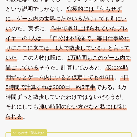
という説明でしかなく、
究極的には「何もせず
に、ゲーム内の世界にただいるだけ」でも別にい
い
のだ。実際に、
作中で取り上げられていたプレ
イヤーの1人は、「自分は不眠症で、毎日仕事終わ
りにここに来ては、1人で散歩している」と言って
いた
。この人物は既に、
1万時間もこのゲーム内で
過ごしている
そうだ。計算してみると、
仮に24時
間ずっとゲーム内にいると仮定しても416日
。
1日
5時間で計算すれば2000日、約5年半
である。1万
時間ずっと散歩していたわけではないだろうが、
それにしても
凄い時間の使い方だなと私には感じ
られる
。
あわせて読みたい