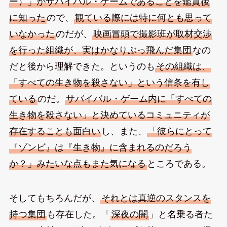
ー）」がサバイバル・ゲームであることを鑑賞後
に知った
ので、
観ている際には特に何とも思って
いなかった
のだが、
映画冒頭で撮影班が取材交渉
を行った組織が、実はかなりぶっ飛んだ集団
なの
だと後から理解できた。というのも
その組織は、
「すべての生き物を殺さない」という信条を有し
ている
のだ。
サバイバル・ゲーム内に「すべての
生き物を殺さない」と決めているコミュニティが
存在することも面白い
し、また、
「彼らにとって
『ゾンビ』は『生き物』に含まれるのだろう
か？」みたいな点もまた気になる
ところである。
そしてもちろんだが、
それとは真逆のスタンスを
持つ集団
も存在した。「
深夜の闇
」と名乗る者た