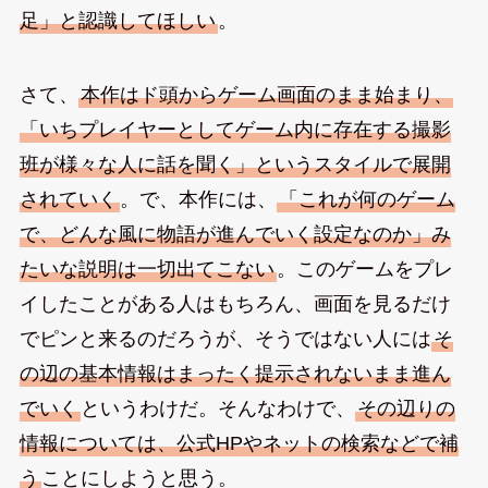
足」と認識してほしい
。
さて、
本作はド頭からゲーム画面のまま始まり、
「いちプレイヤーとしてゲーム内に存在する撮影
班が様々な人に話を聞く」というスタイルで展開
されていく
。で、本作には、
「これが何のゲーム
で、どんな風に物語が進んでいく設定なのか」み
たいな説明は一切出てこない
。このゲームをプレ
イしたことがある人はもちろん、画面を見るだけ
でピンと来るのだろうが、そうではない人には
そ
の辺の基本情報はまったく提示されないまま進ん
でいく
というわけだ。そんなわけで、
その辺りの
情報については、公式HPやネットの検索などで補
う
ことにしようと思う。