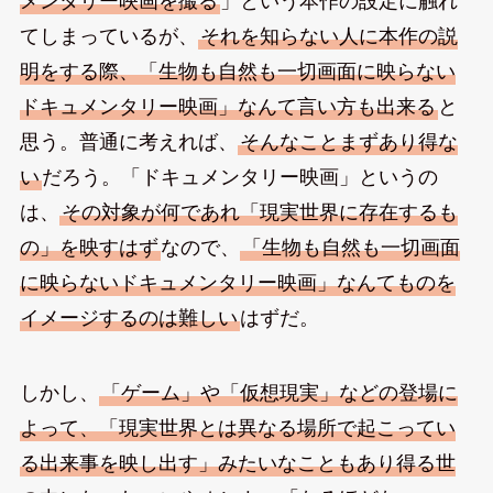
メンタリー映画を撮る
」という本作の設定に触れ
てしまっているが、
それを知らない人に本作の説
明をする際、「生物も自然も一切画面に映らない
ドキュメンタリー映画」なんて言い方も出来る
と
思う。普通に考えれば、
そんなことまずあり得な
い
だろう。「ドキュメンタリー映画」というの
は、
その対象が何であれ「現実世界に存在するも
の」を映すはず
なので、
「生物も自然も一切画面
に映らないドキュメンタリー映画」なんてものを
イメージするのは難しい
はずだ。
しかし、
「ゲーム」や「仮想現実」などの登場に
よって、「現実世界とは異なる場所で起こってい
る出来事を映し出す」みたいなこともあり得る世