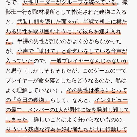
ちで、
女性リーダーがグループを統べている
。撮
影班一行が取材場所として指定された建物に入る
と、
武装し顔を隠した面々が、半裸で机上に横た
わる男性を取り囲むようにして彼らを迎え入れ
た
。半裸の男性が誰なのかよく分からなかった
が、
小声で「助けて」と命乞いをしている音声が
入っていた
ので、
一般プレイヤーなんじゃないか
と思う（しかしそもそもだが、このゲームの中で
プレイヤーが命を落としたらどうなるのか、私は
よく理解していない）。
その男性は彼らにとって
の「今日の獲物」
らしく、なんと、
インタビュー
の最中、メンバーの1人が男性に銃を発射し殺して
しまった
。詳しいことはよく分からないものの、
そういう残虐な行為を好む者たちが共に行動して