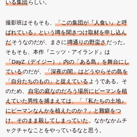
いる集団
らしい。
撮影班はそもそも、
「この集団が『人食い』と呼
ばれている」という噂を聞きつけ取材を申し込ん
だ
そうなのだが、まさに
噂通りの野蛮さ
だった。
そもそも、本作『ニッツ・アイランド』は
「DayZ（デイジー）」内の「ある島」を舞台にし
ている
のだが、
「深夜の闇」はどうやらその島を
「自分たちのもの」と捉えている
ようである。そ
のため、
自宅の庭なのだろう場所にピーマンを植
えていた男性を捕まえては、「『私たちの土地』
にピーマンなんかを植えたのか？」と難癖をつ
け、そのまま殺してしまっていた
。なかなかムチ
ャクチャなことをやっているなと思う。