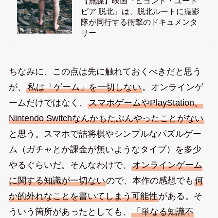
【無謀】映画『ビヨンド・ユート
ピア 脱北』は、脱北ルートに撮影
隊が同行する衝撃のドキュメンタ
リー
ちなみに、この点は先に触れておくべきだと思う
が、
私は「ゲーム」を一切しない
。オンラインゲ
ームだけではなく、
スマホゲームやPlayStation、
Nintendo Switchなんかもたぶんやったことがない
と思う。スマホで詰将棋やシンプルなパズルゲー
ム（ガチャとか課金が無いようなタイプ）を多少
やるぐらいだ。そんなわけで、
オンラインゲーム
に関する知識が一切ない
ので、本作の感想でも
何
か的外れなことを書いてしまう可能性
がある。そ
ういう箇所があったとしても、
「単なる知識不