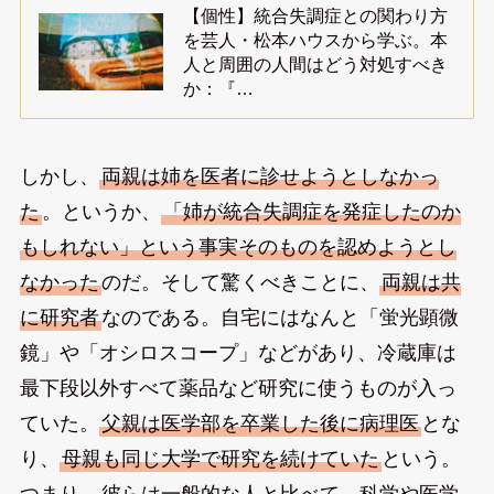
【個性】統合失調症との関わり方
を芸人・松本ハウスから学ぶ。本
人と周囲の人間はどう対処すべき
か：『…
しかし、
両親は姉を医者に診せようとしなかっ
た
。というか、
「姉が統合失調症を発症したのか
もしれない」という事実そのものを認めようとし
なかった
のだ。そして驚くべきことに、
両親は共
に研究者
なのである。自宅にはなんと「蛍光顕微
鏡」や「オシロスコープ」などがあり、冷蔵庫は
最下段以外すべて薬品など研究に使うものが入っ
ていた。
父親は医学部を卒業した後に病理医
とな
り、
母親も同じ大学で研究を続けていた
という。
つまり、
彼らは一般的な人と比べて、科学や医学