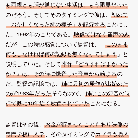
も両親とも話が通じない生活は、もう限界だった
のだろう。そしてそのタイミングで彼は、
初めて
「おかしくなった姉の様子」を記録する
ことにし
た。1992年のことである。
映像ではなく音声のみ
だが、この時の感覚について監督は、「
このまま
何もしなければ何の記録も無くなってしまう
」と
説明していた。そして
本作『どうすればよかった
か？』は、その時に録音した音声から始まる
の
だ。監督の記憶では、
姉に最初の発作が出始めた
のが1983年だった
そうなので、
姉はこの録音の時
点で既に10年近く放置されていた
ことになる。
監督はその後、
お金が貯まったこともあり映像の
専門学校に入学
、そのタイミングで
カメラも購入