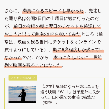
さらに、
満員になるスピードも早かった
。先述し
た通り私は公開2日目の土曜日に観に行ったのだ
が、
前日の金曜の朝に翌日のチケットを確認して
おこうと思って劇場のHPを覗いてみた
ところ（通
常は、映画を観る当日にチケットをオンラインで
買うようにしている）、
既に5席程度しか残ってい
なかった
のだ。だから、
本当に久しぶりに、最前
列で映画を観ることになった
。
あわせて読みたい
【現在】猟師になった東出昌大を
追う映画『WILL』は予想外に良か
った。山小屋での生活は衝撃だ
（監督：…