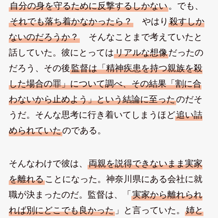
自分の身を守るために反撃するしかない
。でも、
それでも落ち着かなかったら？
やはり
殺すしか
ないのだろうか？
そんなことまで考えていたと
話していた。彼にとっては
リアルな想像
だったの
だろう、その後
監督は「精神疾患を持つ親族を殺
した場合の罪」について調べ、その結果「割に合
わないから止めよう」という結論に至った
のだそ
うだ。そんな思考に行き着いてしまうほど
追い詰
められていた
のである。
そんなわけで彼は、
両親を説得できないまま実家
を離れる
ことになった。神奈川県にある会社に就
職が決まったのだ。監督は、「
実家から離れられ
れば別にどこでも良かった
」と言っていた。
姉と