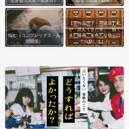
生きる（人生・生き方）
知る（知識・社会）
【全作品読了・視聴済】私
が「読んできた本」「観て
悩む（コンプレックス・人
きた映画」を色んな切り口
間関係）
で分類しました