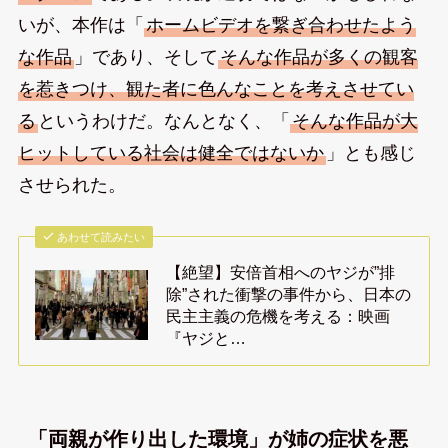
いが、本作は「
ホームビデオを繋ぎ合わせたよう
な作品
」であり、そして
そんな作品が多くの観客
を惹きつけ、観た者に色んなことを考えさせてい
る
というわけだ。なんとなく、「
そんな作品が大
ヒットしている社会は健全ではないか
」とも感じ
させられた。
あわせて読みたい
【絶望】安倍首相へのヤジが”排
除”された衝撃の事件から、日本の
民主主義の危機を考える：映画
『ヤジと…
「両親が作り出した環境」が姉の症状を悪