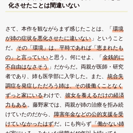
化させたことは間違いない
さて、本作を観ながらまず感じたことは、「
環境
が姉の症状を悪化させたに違いない
」ということ
だ。
その「環境」は、平時であれば「恵まれたも
の」と言っていい
と思う。何にせよ、「
金銭的に
不自由はなさそう
」だからだ。両親が医師・研究
者であり、姉も医学部に入学した。また、
統合失
調症を発症しただろう姉は、その後働くことなく
ずっと家にいる
わけで、
彼女を養えるだけの経済
力もある
。藤野家では、両親が姉の治療を拒み続
けていたのだから、
障害年金などの公的支援を受
けていなかったはず
だ。にも拘らず
「働かない姉