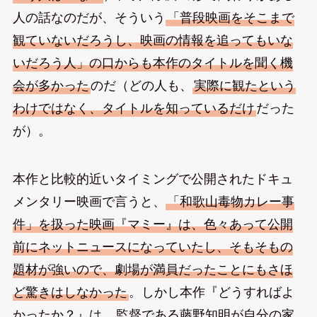
人の話なのだが、そういう
「普段映画をそこまで
観ていないだろうし、映画の情報を追ってもいな
いだろう人」の口からも本作のタイトルを聞く機
会が多かった
のだ（どの人も、
実際に観たという
わけではなく、タイトルを知っているだけ
だった
が）。
本作と比較的近いタイミングで公開されたドキュ
メンタリー映画で言うと、
「和歌山毒物カレー事
件」を扱った映画『マミー』は、色々あって公開
前にネットニュースになっていたし、そもそもの
題材が強いので、劇場が満員だったことにもさほ
ど驚きはしなかった
。しかし本作『どうすればよ
かったか？』は、
監督である藤野知明が自分の家