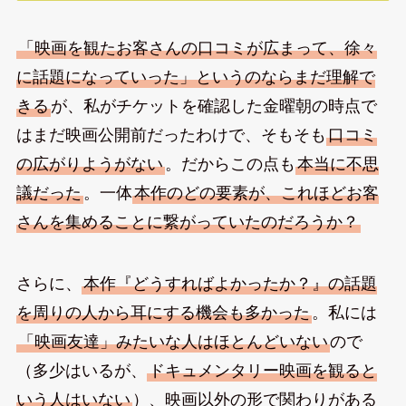
「映画を観たお客さんの口コミが広まって、徐々
に話題になっていった」というのならまだ理解で
きる
が、私がチケットを確認した金曜朝の時点で
はまだ映画公開前だったわけで、そもそも
口コミ
の広がりようがない
。だからこの点も
本当に不思
議だった
。一体
本作のどの要素が、これほどお客
さんを集めることに繋がっていたのだろうか？
さらに、
本作『どうすればよかったか？』の話題
を周りの人から耳にする機会も多かった
。私には
「映画友達」みたいな人はほとんどいない
ので
（多少はいるが、
ドキュメンタリー映画を観ると
いう人はいない
）、映画以外の形で関わりがある