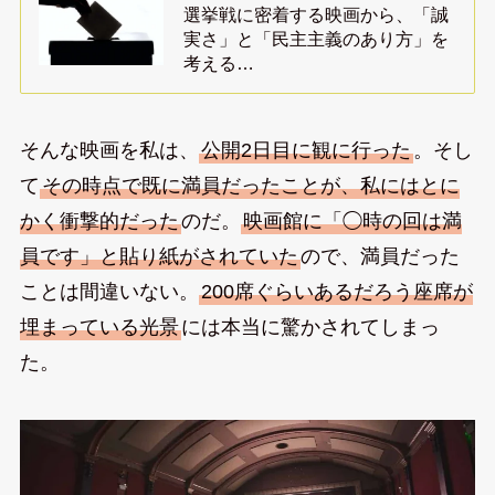
選挙戦に密着する映画から、「誠
実さ」と「民主主義のあり方」を
考える…
そんな映画を私は、
公開2日目に観に行った
。そし
て
その時点で既に満員だったことが、私にはとに
かく衝撃的だった
のだ。
映画館に「◯時の回は満
員です」と貼り紙がされていた
ので、満員だった
ことは間違いない。
200席ぐらいあるだろう座席が
埋まっている光景
には本当に驚かされてしまっ
た。