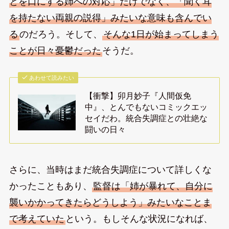
とを口にする姉への対応」だけでなく、「聞く耳
を持たない両親の説得」みたいな意味も含んでい
る
のだろう。そして、
そんな1日が始まってしまう
ことが日々憂鬱だった
そうだ。
あわせて読みたい
【衝撃】卯月妙子『人間仮免
中』、とんでもないコミックエッ
セイだわ。統合失調症との壮絶な
闘いの日々
さらに、当時はまだ統合失調症について詳しくな
かったこともあり、
監督は「姉が暴れて、自分に
襲いかかってきたらどうしよう」みたいなことま
で考えていた
という。もしそんな状況になれば、