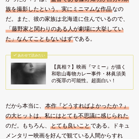
族を撮影したという、実にミニマムな作品
なの
だ。また、彼の家族は北海道に住んでいるので、
「藤野家と関わりのある人が劇場に大挙してい
た」なんてこともないはず
である。
あわせて読みたい
【真相？】映画『マミー』が描く
和歌山毒物カレー事件・林眞須美
の冤罪の可能性。超面白い！
だから本当に、
本作『どうすればよかったか？』
の大ヒットは、私にはとても不思議に感じられた
のだ。もちろん、
とても良いこと
である。ドキュ
メンタリー映画を好んで観ている人間からすれ