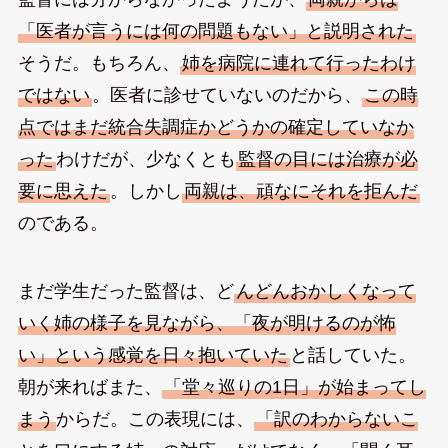
「医者が言うには何の問題もない」と説明された
そうだ。もちろん、
姉を病院に連れて行ったわけ
ではない
。医者に診せていないのだから、
この時
点ではまだ統合失調症かどうかの確定していなか
った
わけだが、少なくとも
監督の目には治療が必
要に思えた
。しかし
両親は、頑なにそれを拒んだ
のである。
まだ学生だった監督は、ど
んどんおかしくなって
いく姉の様子を見ながら、「夜が明けるのが怖
い」という感覚を日々抱いていた
と話していた。
朝が来ればまた、
「堂々巡りの1日」が始まってし
まう
からだ。この表現には、
「訳のわからないこ