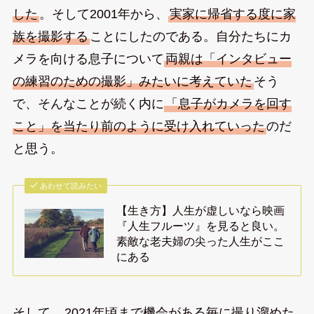
した
。そして2001年から、
実家に帰省する度に家
族を撮影する
ことにしたのである。自分たちにカ
メラを向ける息子について
両親は「インタビュー
の練習のための撮影」みたいに考えていた
そう
で、そんなことが続く内に
「息子がカメラを回す
こと」を当たり前のように受け入れていった
のだ
と思う。
あわせて読みたい
【生き方】人生が虚しいなら映画
『人生フルーツ』を見ると良い。
素敵な老夫婦の尖った人生がここ
にある
そして、
2021年頃まで機会がある毎に撮り溜めた