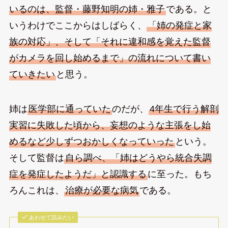
いるのは、監督・藤野知明の姉・雅子
である。と
いうわけでここからはしばらく、
「姉の発症と家
族の対応」、そして「それに違和感を覚えた監督
がカメラを回し始めるまで」の流れについて書い
ていきたい
と思う。
姉は
医学部に通っていた
のだが、
4年生で行う解剖
実習に失敗した頃から、妄想のような主張をし始
めるなど少しずつおかしくなっていった
という。
そして監督は
自ら調べ、「姉はどうやら統合失調
症を発症したようだ」と認識する
に至った。もち
ろんこれは、
治療が必要な病気
である。
あわせて読みたい