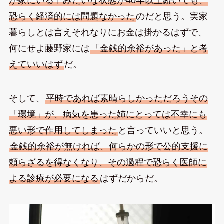
が家にいる」みたいな状態が40年以上続いても、
恐らく経済的には問題なかった
のだと思う。実家
暮らしとは言えそれなりにお金は掛かるはずで、
何にせよ藤野家には
「金銭的余裕があった」と考
えていいはず
だ。
そして、
平時であれば素晴らしかっただろうその
「環境」が、病気を患った姉にとっては不幸にも
悪い形で作用してしまった
と言っていいと思う。
金銭的余裕が無ければ、何らかの形で公的支援に
頼らざるを得なくなり、その過程で恐らく医師に
よる診療が必要になる
はずだからだ。