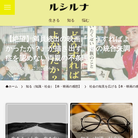
生きる
知る
悩む
【絶望】満員続出の映画『どうすればよ
かったか？』が描き出す、娘の統合失調
症を認めない両親の不条理
2025-04-23
2026-04-21
ホーム
知る（知識・社会）【本・映画の感想】
社会の知見を広げる【本・映画の