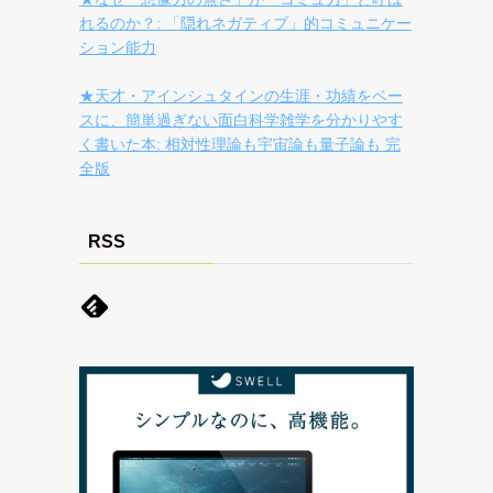
れるのか？: 「隠れネガティブ」的コミュニケー
ション能力
★天才・アインシュタインの生涯・功績をベー
スに、簡単過ぎない面白科学雑学を分かりやす
く書いた本: 相対性理論も宇宙論も量子論も 完
全版
RSS