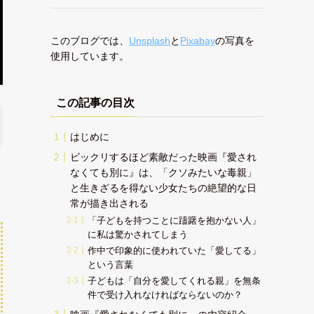
このブログでは、
Unsplash
と
Pixabay
の写真を
使用しています。
この記事の目次
はじめに
ビックリするほど素敵だった映画『愛され
なくても別に』は、「クソみたいな毒親」
と生きざるを得ない少女たちの絶望的な日
常が描き出される
「子どもを持つことに躊躇を抱かない人」
に私は驚かされてしまう
作中で印象的に使われていた「愛してる」
という言葉
子どもは「自分を愛してくれる親」を無条
件で受け入れなければならないのか？