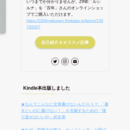
いつまでか分かりませんが、ZINE「ルシ
ルナ」を「百年」さんのオンラインショッ
プでご購入いただけます。
https://100hyakunen.thebase.in/items/136
732027
自己紹介＆オススメ記事
Kindle本出版しました
★なんでこんなに文章書けないんだろう？: 「書
きたいのに書けない！」を克服するための「後
で直せばいいや」的文章
★なぜ「想像力の無さ」が「コミュ力」と呼ば