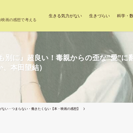
生きる気力がない
生きづらい
科学・
上の映画の感想で考える
も別に』超良い！毒親からの歪な”愛”に
か、本田望結）
がない・つまらない・働きたくない【本・映画の感想】