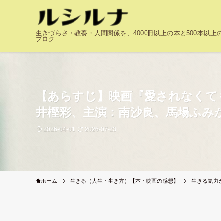
生きづらさ・教養・人間関係を、4000冊以上の本と500本以
ブログ
【あらすじ】映画『愛されなくて
井樫彩、主演：南沙良、馬場ふみ
2026-04-01
2026-07-23
ホーム
生きる（人生・生き方）【本・映画の感想】
生きる気力