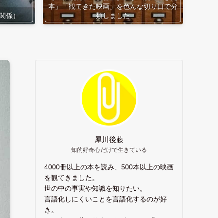
本」「観てきた映画」を色んな切り口で分
関係）
類しました
犀川後藤
知的好奇心だけで生きている
4000冊以上の本を読み、500本以上の映画
を観てきました。
世の中の事実や知識を知りたい。
言語化しにくいことを言語化するのが好
き。