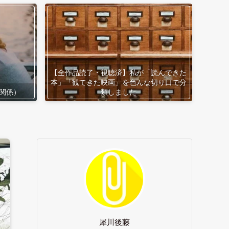
【全作品読了・視聴済】私が「読んできた
本」「観てきた映画」を色んな切り口で分
関係）
類しました
犀川後藤