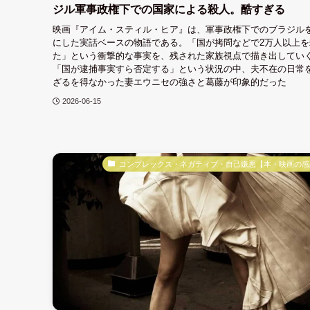
ジル軍事政権下での国家による殺人。酷すぎる
映画『アイム・スティル・ヒア』は、軍事政権下でのブラジル
にした実話ベースの物語である。「国が拷問などで2万人以上を
た」という衝撃的な事実を、残された家族視点で描き出してい
「国が逮捕事実すら否定する」という状況の中、夫不在の日常
ざるを得なかった妻エウニセの強さと葛藤が印象的だった
2026-06-15
コンプレックス・ネガティブ・自己嫌悪【本・映画の感