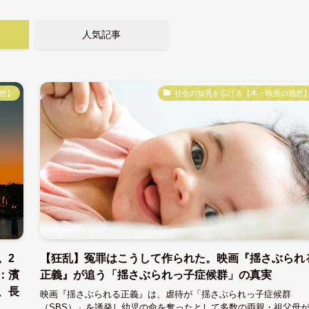
人気記事
想】
社会の知見を広げる【本・映画の感想
。2
【狂乱】冤罪はこうして作られた。映画『揺さぶられ
：濱
正義』が追う「揺さぶられっ子症候群」の真実
、長
映画『揺さぶられる正義』は、虐待が「揺さぶられっ子症候群
（SBS）」を誘発し幼児の命を奪ったとして多数の両親・祖父母