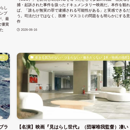
捕・起訴された事件を扱ったドキュメンタリー映画だ。本作を観れ
晴らし
ば、「誰もが無実の罪で逮捕される可能性がある」と実感できるだ
ンプ
う。司法だけではなく、医療・マスコミの問題をも明らかにする意
が、最
作
女優賞
た
2026-06-16
想】
生きる気力がない・つまらない・働きたくない【本・映画の感想
ブラ
【名演】映画『見はらし世代』（団塚唯我監督）凄い