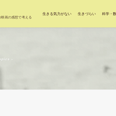
生きる気力がない
生きづらい
科学・
上の映画の感想で考える
opics –