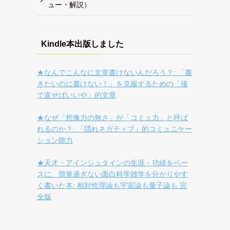
ュー・解説）
Kindle本出版しました
★なんでこんなに文章書けないんだろう？: 「書
きたいのに書けない！」を克服するための「後
で直せばいいや」的文章
★なぜ「想像力の無さ」が「コミュ力」と呼ば
れるのか？: 「隠れネガティブ」的コミュニケー
ション能力
★天才・アインシュタインの生涯・功績をベー
スに、簡単過ぎない面白科学雑学を分かりやす
く書いた本: 相対性理論も宇宙論も量子論も 完
全版