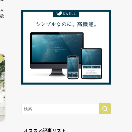
ろ
欲
】
オススメ記事リスト