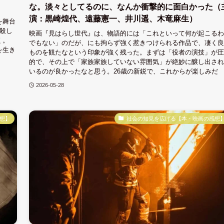
な。淡々としてるのに、なんか衝撃的に面白かった（
演：黒崎煌代、遠藤憲一、井川遥、木竜麻生）
を舞台
殺し
映画『見はらし世代』は、物語的には「これといって何が起こるわ
く。
でもない」のだが、にも拘らず強く惹きつけられる作品で、凄く良
を生き
ものを観たなという印象が強く残った。まずは「役者の演技」が圧
的で、その上で「家族家族していない雰囲気」が絶妙に醸し出され
いるのが良かったなと思う。26歳の新鋭で、これからが楽しみだ
2026-05-28
想】
社会の知見を広げる【本・映画の感想