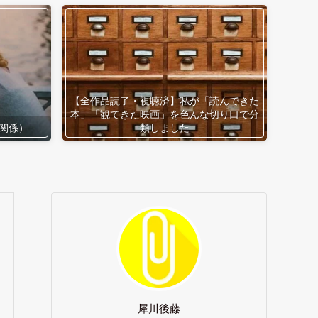
【全作品読了・視聴済】私が「読んできた
本」「観てきた映画」を色んな切り口で分
関係）
類しました
犀川後藤