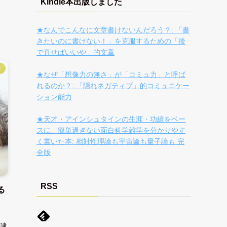
Kindle本出版しました
★なんでこんなに文章書けないんだろう？: 「書
きたいのに書けない！」を克服するための「後
で直せばいいや」的文章
】
★なぜ「想像力の無さ」が「コミュ力」と呼ば
れるのか？: 「隠れネガティブ」的コミュニケー
ション能力
★天才・アインシュタインの生涯・功績をベー
スに、簡単過ぎない面白科学雑学を分かりやす
く書いた本: 相対性理論も宇宙論も量子論も 完
全版
RSS
る
が逮