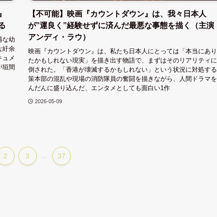
』
【不可能】映画『カウントダウン』は、我々日本人
る
が”運良く”経験せずに済んだ最悪な事態を描く（主演
アンディ・ラウ）
遇な幼
な紆余
映画『カウントダウン』は、私たち日本人にとっては「本当にあり
キュメ
たかもしれない現実」を描き出す物語で、まずはそのリアリティに
が垣間
倒された。「香港が壊滅するかもしれない」という状況に対処する
策本部の混乱や現場の消防隊員の奮闘を描きながら、人間ドラマを
んだんに盛り込んだ、エンタメとしても面白い1作
2026-05-09
2
3
...
37