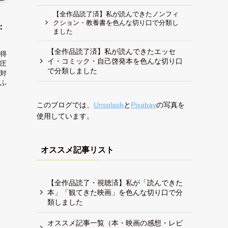
【全作品読了済】私が読んできたノンフィ
クション・教養書を色んな切り口で分類し
：
ました
【全作品読了済】私が読んできたエッセ
得
イ・コミック・自己啓発本を色んな切り口
圧
で分類しました
対
ふ
このブログでは、
Unsplash
と
Pixabay
の写真を
使用しています。
オススメ記事リスト
【全作品読了・視聴済】私が「読んできた
本」「観てきた映画」を色んな切り口で分
類しました
オススメ記事一覧（本・映画の感想・レビ