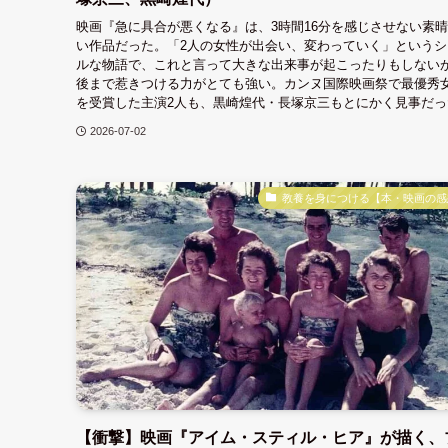
映画『急に具合が悪くなる』は、3時間16分を感じさせない素
い作品だった。「2人の女性が出会い、変わっていく」というシ
ルな物語で、これと言って大きな出来事が起こったりもしない
後まで惹きつける力がとても強い。カンヌ国際映画祭で最優秀
を受賞した主演2人も、黒崎煌代・長塚京三もとにかく見事だっ
2026-07-02
教養を身につける【本・映画の感
【衝撃】映画『アイム・スティル・ヒア』が描く、