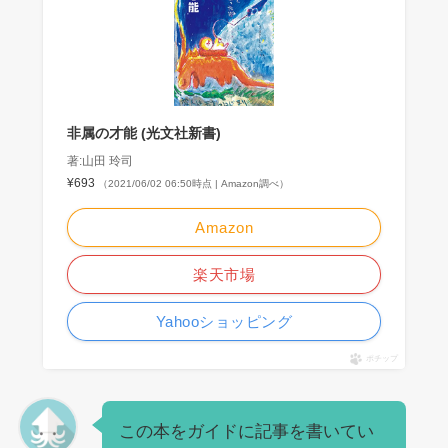
非属の才能 (光文社新書)
著:山田 玲司
¥693
（2021/06/02 06:50時点 | Amazon調べ）
Amazon
楽天市場
Yahooショッピング
ポチップ
この本をガイドに記事を書いてい