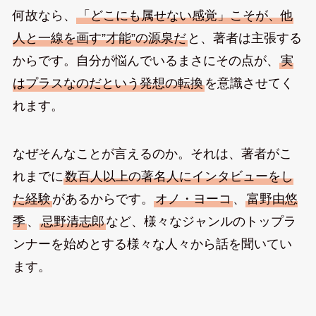
何故なら、
「どこにも属せない感覚」こそが、他
人と一線を画す”才能”の源泉だ
と、著者は主張する
からです。自分が悩んでいるまさにその点が、
実
はプラスなのだという発想の転換
を意識させてく
れます。
なぜそんなことが言えるのか。それは、著者がこ
れまでに
数百人以上の著名人にインタビューをし
た経験
があるからです。
オノ・ヨーコ
、
富野由悠
季
、
忌野清志郎
など、様々なジャンルのトップラ
ンナーを始めとする様々な人々から話を聞いてい
ます。