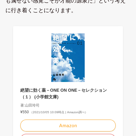
も属せない感覚こそが才能の源泉だ」という考え
に行き着くことになります。
絶望に効く薬－ONE ON ONE－セレクション
（１） (小学館文庫)
著:山田玲司
¥550
（2021/10/05 10:09時点 | Amazon調べ）
Amazon