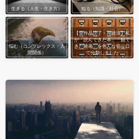
生きる（人生・生き方）
知る（知識・社会）
【全作品読了・視聴済】私
が「読んできた本」「観て
悩む（コンプレックス・人
きた映画」を色んな切り口
間関係）
で分類しました