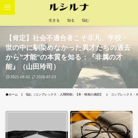
生きる
知る
悩む
【肯定】社会不適合者こそ非凡。学校・
世の中に馴染めなかった異才たちの過去
から”才能”の本質を知る：『非属の才
能』（山田玲司）
2021-06-02
2026-07-23
ホーム
悩む（コンプレックス・人間関係）【本・映画の感想】
コンプレックス・