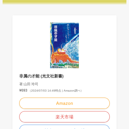
非属の才能 (光文社新書)
著:山田 玲司
¥693
（2024/07/03 14:49時点 | Amazon調べ）
Amazon
楽天市場