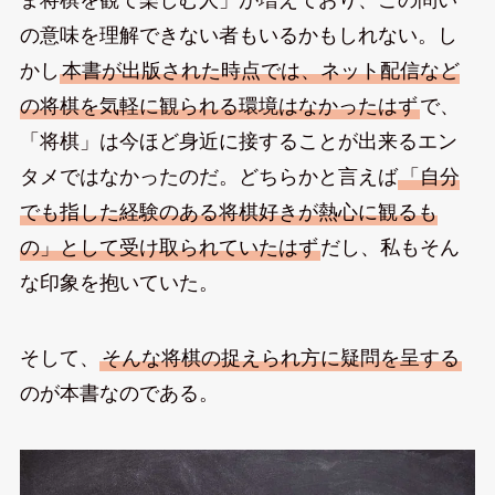
の意味を理解できない者もいるかもしれない。し
かし
本書が出版された時点では、ネット配信など
の将棋を気軽に観られる環境はなかったはず
で、
「将棋」は今ほど身近に接することが出来るエン
タメではなかったのだ。どちらかと言えば
「自分
でも指した経験のある将棋好きが熱心に観るも
の」として受け取られていたはず
だし、私もそん
な印象を抱いていた。
そして、
そんな将棋の捉えられ方に疑問を呈する
のが本書なのである。