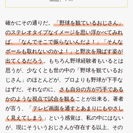
確かにその通りだ。
「野球を観ているおじさん」
のステレオタイプなイメージを思い浮かべてみれ
ば、「なんでそこで振らないんだよ！」「そんな
ボールも取れないのかよ！」と野次を飛ばす姿が
出てくるだろう
。もちろん野球経験者もいるとは
思うが、少なくとも世の中の「野球を観ているお
じさん」のほとんどが、プロよりも野球が下手な
はずだ。それなのに、
さも自分の方が巧手である
かのような視点で試合を観る
ことが出来る。著者
が言う、「
テレビ画面を通すとあまりにもやさし
く見えてしまう
」という感覚は、私の中にはない
が、現にそういうおじさんが存在する以上、その