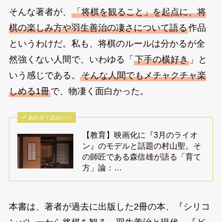
そんな著者が、
「将棋を観ること」を起点に、将
棋の楽しみ方や羽生善治の凄さについて語る
作品
というわけだ。私も、将棋のルールは分かるが全
然強くない人間で、いわゆる「
下手の横好き
」と
いう感じである。
そんな人間でもメチャクチャ楽
しめる1冊
で、物凄く面白かった。
あわせて読みたい
【教育】映画化に『3月のライオ
ン』のモデルと話題の村山聖。そ
の師匠である森信雄が語る「育て
方」論：…
本書は、著者が過去に出版した2冊の本、『シリコ