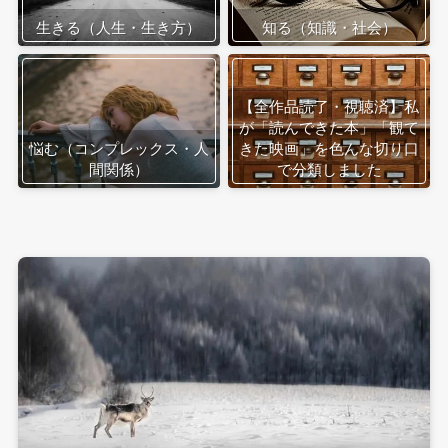
生きる（人生・生き方）
知る（知識・社会）
【全作品読了・視聴済】私
が「読んできた本」「観て
悩む（コンプレックス・人
きた映画」を色んな切り口
間関係）
で分類しました