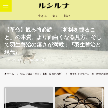
生きる
知る
悩む
【革命】観る将必読。「将棋を観るこ
と」の本質、より面白くなる見方、そし
て羽生善治の凄さが満載：『羽生善治と
現代』
2022-11-30
2026-04-09
ホーム
知る（知識・社会）【本・映画の感想】
教養を身につける【本・映画の感