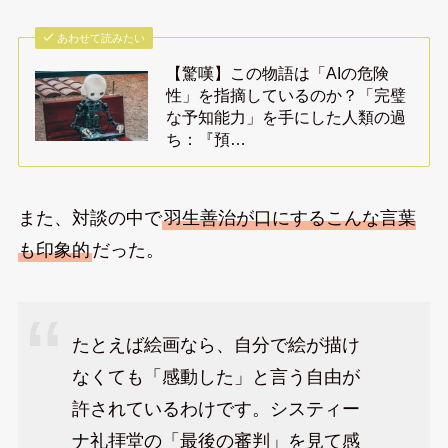
あわせて読みたい
【驚嘆】この物語は「AIの危険
性」を指摘しているのか？「完璧
な予知能力」を手にした人類の過
ち：『預…
また、対談の中で
羽生善治が口にするこんな言葉
も印象的
だった。
たとえば絵画なら、自分で絵が描け
なくても「感動した」と言う自由が
許されているわけです。システィー
ナ礼拝堂の「最後の審判」を見て感