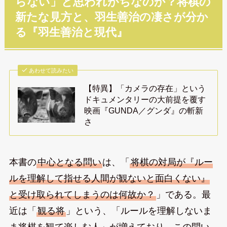
らない」と思われがちなのか？将棋の
新たな見方と、羽生善治の凄さが分か
る『羽生善治と現代』
あわせて読みたい
【特異】「カメラの存在」という
ドキュメンタリーの大前提を覆す
映画『GUNDA／グンダ』の斬新
さ
本書の
中心となる問い
は、「
将棋の対局が『ルー
ルを理解して指せる人間が観ないと面白くない』
と受け取られてしまうのは何故か？
」である。最
近は「
観る将
」という、「ルールを理解しないま
ま将棋を観て楽しむ人」が増えており、この問い