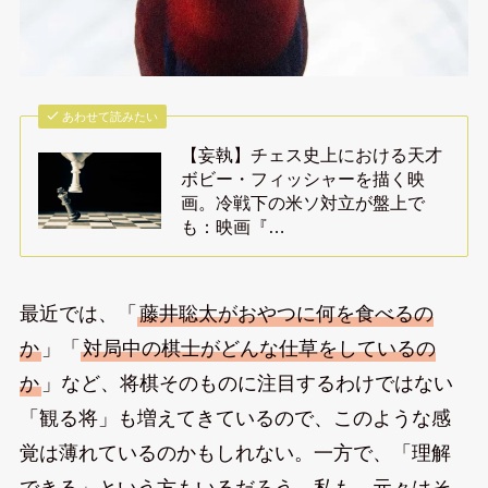
あわせて読みたい
【妄執】チェス史上における天才
ボビー・フィッシャーを描く映
画。冷戦下の米ソ対立が盤上で
も：映画『…
最近では、「
藤井聡太がおやつに何を食べるの
か
」「
対局中の棋士がどんな仕草をしているの
か
」など、将棋そのものに注目するわけではない
「観る将」も増えてきているので、このような感
覚は薄れているのかもしれない。一方で、「理解