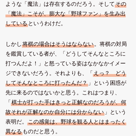
ような「魔法」は存在するのだろう。そして
その
「魔法」こそが、膨大な「野球ファン」を生み出
している
というわけだ。
しかし
将棋の場合はそうはならない
。将棋の対局
を鑑賞している者が、「どうしてそんなところに
打つんだよ！」と怒っている姿はなかなかイメー
ジできないだろう。それよりも、「
えっ？ どう
してそんなところに打ったんだ？
」という困惑が
先に来るのではないかと思う。これはつまり、
「
棋士が打った手はきっと正解なのだろうが、何
故それが正解なのか自分には分からない
」という
表明だ。
この感覚は、野球を観る人とはまったく
異なる
ものだと思う。