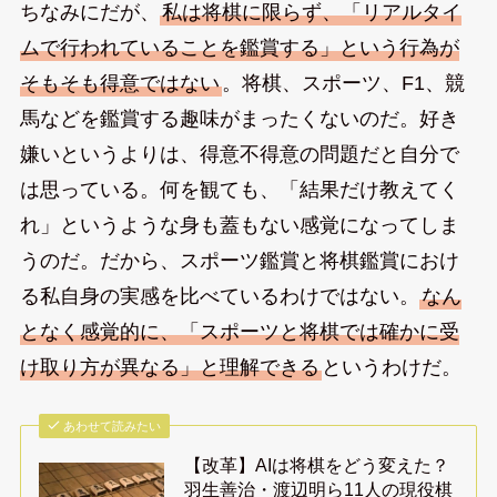
ちなみにだが、
私は将棋に限らず、「リアルタイ
ムで行われていることを鑑賞する」という行為が
そもそも得意ではない
。将棋、スポーツ、F1、競
馬などを鑑賞する趣味がまったくないのだ。好き
嫌いというよりは、得意不得意の問題だと自分で
は思っている。何を観ても、「結果だけ教えてく
れ」というような身も蓋もない感覚になってしま
うのだ。だから、スポーツ鑑賞と将棋鑑賞におけ
る私自身の実感を比べているわけではない。
なん
となく感覚的に、「スポーツと将棋では確かに受
け取り方が異なる」と理解できる
というわけだ。
あわせて読みたい
【改革】AIは将棋をどう変えた？
羽生善治・渡辺明ら11人の現役棋