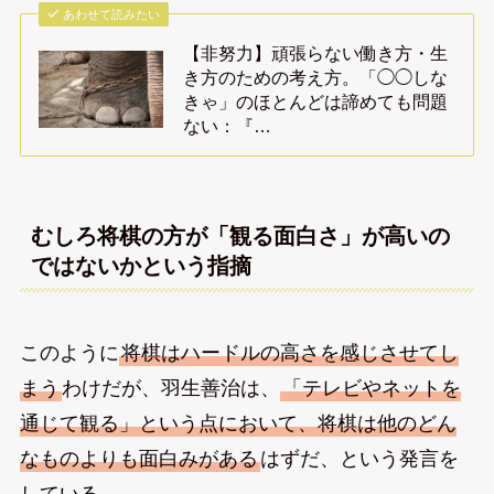
あわせて読みたい
【非努力】頑張らない働き方・生
き方のための考え方。「◯◯しな
きゃ」のほとんどは諦めても問題
ない：『…
むしろ将棋の方が「観る面白さ」が高いの
ではないかという指摘
このように
将棋はハードルの高さを感じさせてし
まう
わけだが、羽生善治は、
「テレビやネットを
通じて観る」という点において、将棋は他のどん
なものよりも面白みがある
はずだ、という発言を