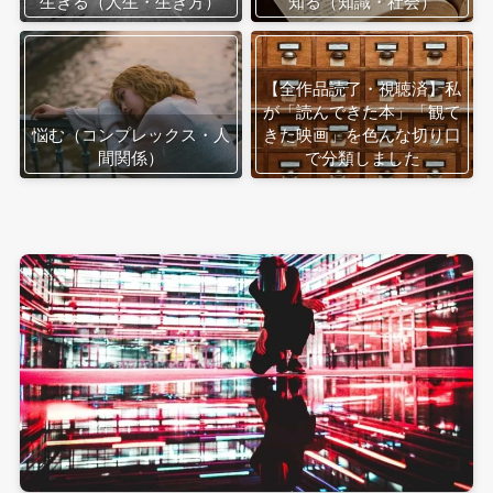
生きる（人生・生き方）
知る（知識・社会）
【全作品読了・視聴済】私
が「読んできた本」「観て
悩む（コンプレックス・人
きた映画」を色んな切り口
間関係）
で分類しました