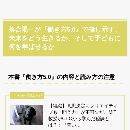
落合陽一が『働き方5.0』で指し示す、
未来をどう生きるか、そして子どもに
何を学ばせるか
本書『働き方5.0』の内容と読み方の注意
あわせて読みたい
【組織】意思決定もクリエイティ
ブも「問う力」が不可欠だ。MIT
教授がCEOから学んだ秘訣と
は？：『問い…