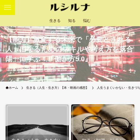
生きる
知る
悩む
【能力】激変する未来で「必要とされる
人」になるためのスキルや考え方を落合
陽一に学ぶ：『働き方5.0』
2021-07-13
2026-07-13
ホーム
生きる（人生・生き方）【本・映画の感想】
人生うまくいかない・生きづ