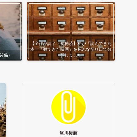
【全作品読了・視聴済】私が「読んできた
本」「観てきた映画」を色んな切り口で分
関係）
類しました
犀川後藤