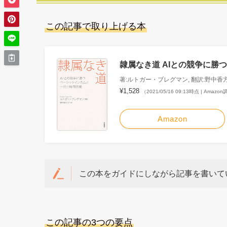
この記事で取り上げる本
隷属なき道 AIとの競争に勝つ
著:ルトガー・ブレグマン, 翻訳:野中香
¥1,528
（2021/05/16 09:13時点 | Amazo
Amazon
この本をガイドにしながら記事を書いて
この記事の3つの要点