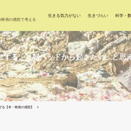
生きる気力がない
生きづらい
科学・
上の映画の感想で考える
にする。「朝ベッドから起きたい」と思
ン）
げる【本・映画の感想】