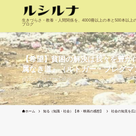
生きづらさ・教養・人間関係を、4000冊以上の本と500本以
ブログ
【希望】貧困の解決は我々を豊か
属なき道』（ルトガー・ブレグマ
2021-05-13
2026-07-08
ホーム
知る（知識・社会）【本・映画の感想】
社会の知見を広