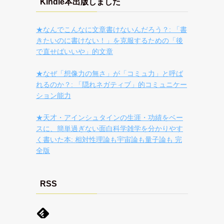
Kindle本出版しました
★なんでこんなに文章書けないんだろう？: 「書
きたいのに書けない！」を克服するための「後
で直せばいいや」的文章
★なぜ「想像力の無さ」が「コミュ力」と呼ば
れるのか？: 「隠れネガティブ」的コミュニケー
ション能力
★天才・アインシュタインの生涯・功績をベー
スに、簡単過ぎない面白科学雑学を分かりやす
く書いた本: 相対性理論も宇宙論も量子論も 完
全版
RSS