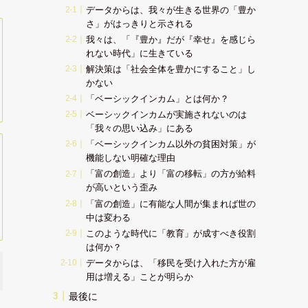
データからは、我々が生きる世界の「豊か
さ」がはっきりと示される
我々は、「『豊か』だが『幸せ』を感じら
れない時代」に生きている
解決策は「社会全体を豊かにすること」し
かない
「ベーシックインカム」とは何か？
ベーシックインカムが実施されないのは
「我々の思い込み」にある
「ベーシックインカム以外の貧困対策」が
機能しない明確な理由
「富の創造」より「富の移転」の方が給料
が高いという歪み
「富の創造」に有能な人間が集まれば世の
中は変わる
このような時代に「教育」が成すべき役割
は何か？
データからは、「移民を受け入れた方が雇
用は増える」ことが明らか
最後に