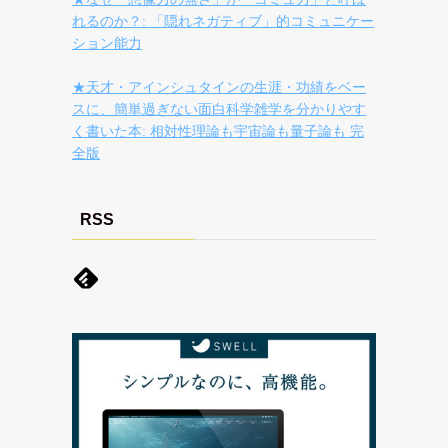
れるのか？: 「隠れネガティブ」的コミュニケー
ション能力
★天才・アインシュタインの生涯・功績をベー
スに、簡単過ぎない面白科学雑学を分かりやす
く書いた本: 相対性理論も宇宙論も量子論も 完
全版
RSS