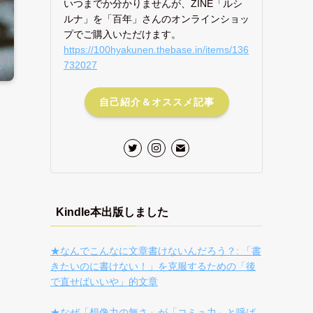
いつまでか分かりませんが、ZINE「ルシ
ルナ」を「百年」さんのオンラインショッ
プでご購入いただけます。
https://100hyakunen.thebase.in/items/136
732027
自己紹介＆オススメ記事
Kindle本出版しました
★なんでこんなに文章書けないんだろう？: 「書
きたいのに書けない！」を克服するための「後
で直せばいいや」的文章
★なぜ「想像力の無さ」が「コミュ力」と呼ば