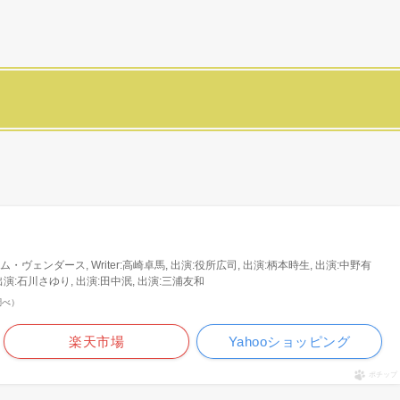
ィム・ヴェンダース, Writer:高崎卓馬, 出演:役所広司, 出演:柄本時生, 出演:中野有
出演:石川さゆり, 出演:田中泯, 出演:三浦友和
n調べ）
楽天市場
Yahooショッピング
ポチップ