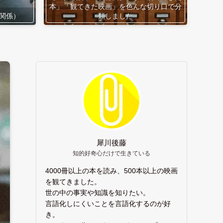
本」「観てきた映画」を色んな切り口で分
関係）
類しました
犀川後藤
知的好奇心だけで生きている
4000冊以上の本を読み、500本以上の映画
を観てきました。
世の中の事実や知識を知りたい。
言語化しにくいことを言語化するのが好
き。