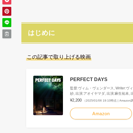
はじめに
この記事で取り上げる映画
PERFECT DAYS
監督:ヴィム・ヴェンダース, Writer:ヴ
紗, 出演:アオイヤマダ, 出演:麻生祐未, 
¥2,200
（2025/01/06 19:10時点 | Amazo
Amazon