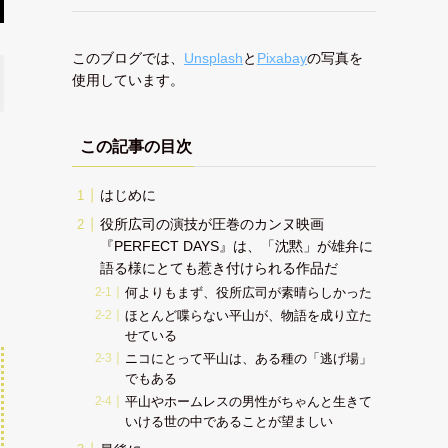
このブログでは、
Unsplash
と
Pixabay
の写真を
使用しています。
この記事の目次
はじめに
役所広司の演技が圧巻のカンヌ映画
『PERFECT DAYS』は、「沈黙」が雄弁に
語る様にとても惹き付けられる作品だ
何よりもまず、役所広司が素晴らしかった
ほとんど喋らない平山が、物語を成り立た
せている
ニコにとって平山は、ある種の「逃げ場」
でもある
平山やホームレスの男性がちゃんと生きて
いける世の中であることが望ましい