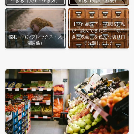
生きる（人生・生き方）
知る（知識・社会）
【全作品読了・視聴済】私
が「読んできた本」「観て
悩む（コンプレックス・人
きた映画」を色んな切り口
間関係）
で分類しました