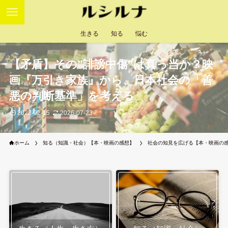
生きる
知る
悩む
【矛盾】その”誹謗中傷”は真っ当か？映
画『万引き家族』から、日本社会の「善
悪の判断基準」を考える
2022-02-15
2026-07-23
ホーム
知る（知識・社会）【本・映画の感想】
社会の知見を広げる【本・映画の