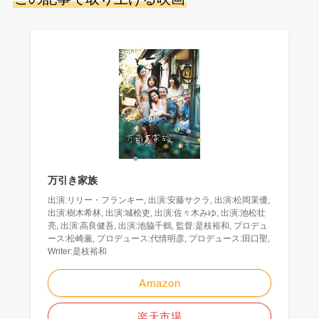
万引き家族
出演:リリー・フランキー, 出演:安藤サクラ, 出演:松岡茉優,
出演:樹木希林, 出演:城桧吏, 出演:佐々木みゆ, 出演:池松壮
亮, 出演:高良健吾, 出演:池脇千鶴, 監督:是枝裕和, プロデュ
ース:松崎薫, プロデュース:代情明彦, プロデュース:田口聖,
Writer:是枝裕和
Amazon
楽天市場