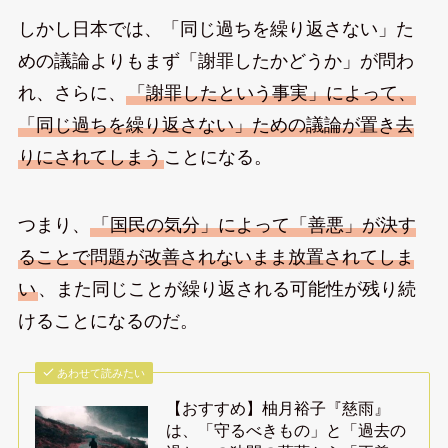
しかし日本では、「同じ過ちを繰り返さない」た
めの議論よりもまず「謝罪したかどうか」が問わ
れ、さらに、
「謝罪したという事実」によって、
「同じ過ちを繰り返さない」ための議論が置き去
りにされてしまう
ことになる。
つまり、
「国民の気分」によって「善悪」が決す
ることで問題が改善されないまま放置されてしま
い
、また同じことが繰り返される可能性が残り続
けることになるのだ。
あわせて読みたい
【おすすめ】柚月裕子『慈雨』
は、「守るべきもの」と「過去の