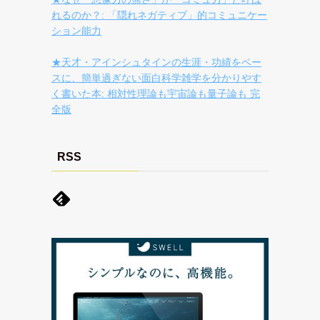
れるのか？: 「隠れネガティブ」的コミュニケー
ション能力
★天才・アインシュタインの生涯・功績をベー
スに、簡単過ぎない面白科学雑学を分かりやす
く書いた本: 相対性理論も宇宙論も量子論も 完
全版
RSS