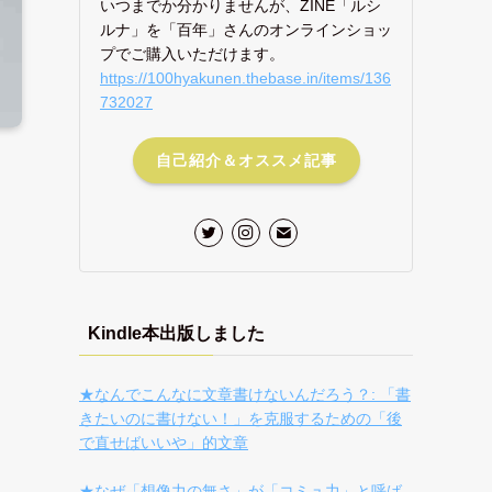
いつまでか分かりませんが、ZINE「ルシ
ルナ」を「百年」さんのオンラインショッ
プでご購入いただけます。
https://100hyakunen.thebase.in/items/136
732027
自己紹介＆オススメ記事
Kindle本出版しました
★なんでこんなに文章書けないんだろう？: 「書
きたいのに書けない！」を克服するための「後
で直せばいいや」的文章
★なぜ「想像力の無さ」が「コミュ力」と呼ば