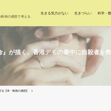
生きる気力がない
生きづらい
科学・
上の映画の感想で考える
命』が描く、香港デモの最中に自殺者を
げる【本・映画の感想】