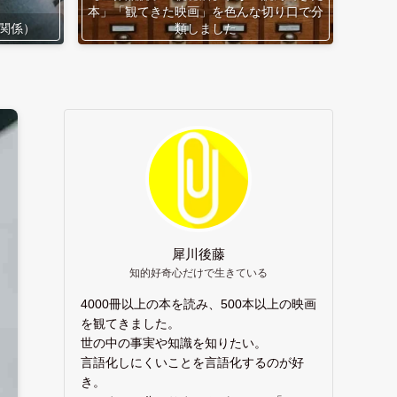
本」「観てきた映画」を色んな切り口で分
関係）
類しました
犀川後藤
知的好奇心だけで生きている
4000冊以上の本を読み、500本以上の映画
を観てきました。
世の中の事実や知識を知りたい。
言語化しにくいことを言語化するのが好
き。