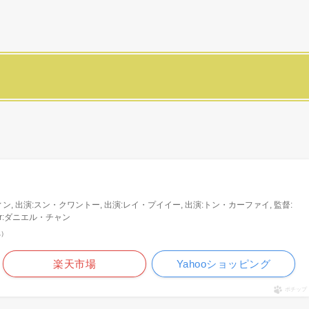
ン, 出演:スン・クワントー, 出演:レイ・プイイー, 出演:トン・カーファイ, 監督:
ter:ダニエル・チャン
べ）
楽天市場
Yahooショッピング
ポチップ