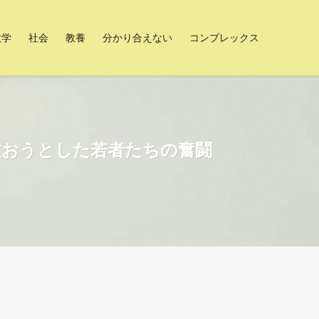
数学
社会
教養
分かり合えない
コンプレックス
救おうとした若者たちの奮闘