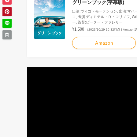
グリーンブック(字幕版)
出演:ヴィゴ・モーテンセン, 出演:マハ
コ, 出演:ディミテル・Ｄ・マリノフ, Writ
ー, 監督:ピーター・ファレリー
¥1,500
（2023/10/29 19:32時点 | Amazo
Amazon