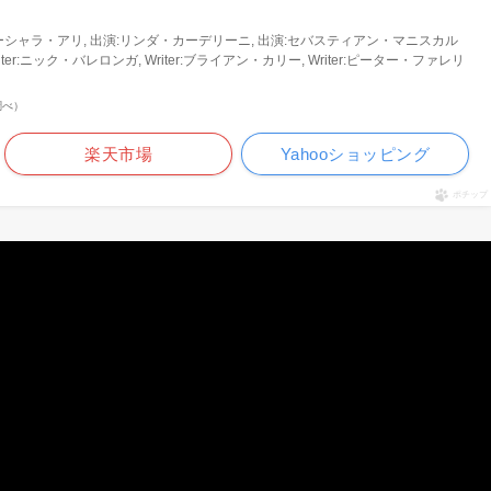
ーシャラ・アリ, 出演:リンダ・カーデリーニ, 出演:セバスティアン・マニスカル
er:ニック・バレロンガ, Writer:ブライアン・カリー, Writer:ピーター・ファレリ
n調べ）
楽天市場
Yahooショッピング
ポチップ