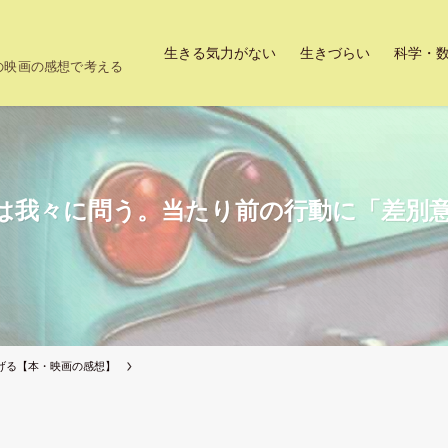
生きる気力がない
生きづらい
科学・
上の映画の感想で考える
は我々に問う。当たり前の行動に「差別
げる【本・映画の感想】