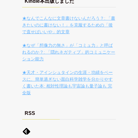
Kindle本出版しました
★なんでこんなに文章書けないんだろう？: 「書
きたいのに書けない！」を克服するための「後
で直せばいいや」的文章
★なぜ「想像力の無さ」が「コミュ力」と呼ば
れるのか？: 「隠れネガティブ」的コミュニケー
ション能力
★天才・アインシュタインの生涯・功績をベー
スに、簡単過ぎない面白科学雑学を分かりやす
く書いた本: 相対性理論も宇宙論も量子論も 完
全版
RSS