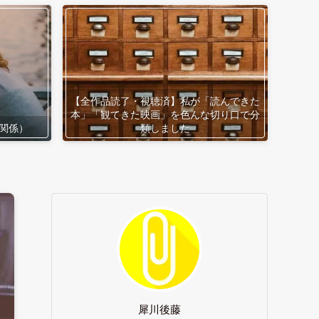
【全作品読了・視聴済】私が「読んできた
本」「観てきた映画」を色んな切り口で分
関係）
類しました
犀川後藤