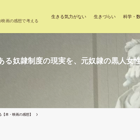
生きる気力がない
生きづらい
科学・
上の映画の感想で考える
ある奴隷制度の現実を、元奴隷の黒人女
る【本・映画の感想】