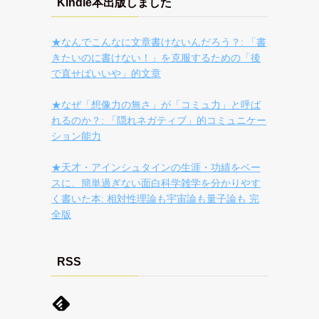
Kindle本出版しました
★なんでこんなに文章書けないんだろう？: 「書
きたいのに書けない！」を克服するための「後
で直せばいいや」的文章
★なぜ「想像力の無さ」が「コミュ力」と呼ば
れるのか？: 「隠れネガティブ」的コミュニケー
ション能力
★天才・アインシュタインの生涯・功績をベー
スに、簡単過ぎない面白科学雑学を分かりやす
く書いた本: 相対性理論も宇宙論も量子論も 完
全版
RSS