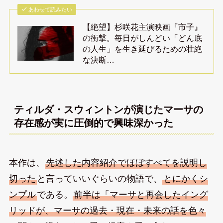
あわせて読みたい
【絶望】杉咲花主演映画『市子』
の衝撃。毎日がしんどい「どん底
の人生」を生き延びるための壮絶
な決断…
ティルダ・スウィントンが演じたマーサの
存在感が実に圧倒的で興味深かった
本作は、
先述した内容紹介でほぼすべてを説明し
切った
と言っていいぐらいの物語で、
とにかくシ
ンプル
である。
前半は「マーサと再会したイング
リッドが、マーサの過去・現在・未来の話を色々