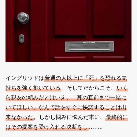
イングリッドは
普通の人以上に「死」を恐れる気
持ちを強く抱いている
。そしてだからこそ、
いく
ら親友の頼みだとはいえ、「死の直前まで一緒に
いてほしい」なんて話をすぐに快諾することは出
来なかった
。しかし悩みに悩んだ末に、
最終的に
はその提案を受け入れる決断をし
……。