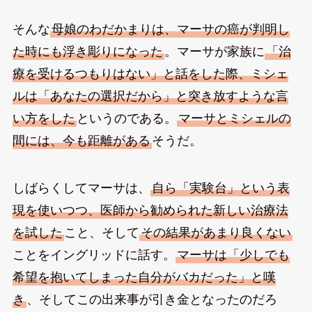
そんな
母娘のわだかまりは、マーサの癌が判明し
た時にも浮き彫りになった
。マーサが家族に
「治
療を受けるつもりはない」と話をした際、ミシェ
ルは「あなたの選択だから」と突き放すような言
い方をした
というのである。
マーサとミシェルの
間には、今も距離がある
そうだ。
しばらくしてマーサは、
自ら「実験台」という表
現を使いつつ、医師から勧められた新しい治療法
を試した
こと、そして
その結果があまり良くない
ことをイングリッドに話す。
マーサは「少しでも
希望を抱いてしまった自分がバカだった」と嘆
き
、そしてこの出来事が引き金となったのだろ