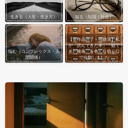
生きる（人生・生き方）
知る（知識・社会）
【全作品読了・視聴済】私
が「読んできた本」「観て
悩む（コンプレックス・人
きた映画」を色んな切り口
間関係）
で分類しました