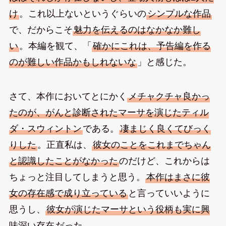
け
。これ以上ないというぐらいの
シンプルな作品
で、だからこそ
魅力を伝えるのはなかなか難し
い
。本編を観て、「
確かにこれは、予告編を作る
のが難しい作品かもしれないな
」と感じた。
さて、本作においてとにかく
メチャクチャ良かっ
たのが、がんと診断されたマーサを演じたティル
ダ・スウィントン
である。
凄まじく良くてびっく
りした
。正直私は、
彼女のことをこれまでちゃん
と認識したことがなかった
のだけど、これからは
ちょっと注目してしまうと思う。
本作はまさに彼
女の存在感で成り立っている
と言っていいように
思うし、
彼女が演じたマーサという役柄も実に興
味深い存在
だった。