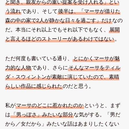
と聞き、親友からの重い提案を受け入れる」とい
う流れ
であり、そして
後半は、「マーサが借りた
森の中の家で2人が静かな日々を過ごす」だけ
なの
だ。本当にそれ以上でもそれ以下でもなく、
展開
と言えるほどのストーリーがあるわけではない
。
ただ何度も書いている通り、
とにかくマーサが魅
力的な人物
であり、さらに
そんなマーサをティル
ダ・スウィントンが素敵に演じていたので、素晴
らしい作品に感じられた
のだと思う。
私が
マーサのどこに惹かれたのか
というと、まず
は
「男っぽさ」みたいな部分
な気がする。「男だ
から／女だから」みたいな話はあまりしたくない