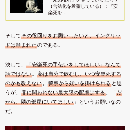
（合法化を希望している）：『安
楽死を…
そして
その役回りをお願いしたいと、イングリッ
ドは頼まれた
のである。
決して、
「安楽死の手伝いをしてほしい」なんて
話ではない
。
薬は自分で飲むし、いつ安楽死する
のかも教えない
。
警察から疑いを掛けられる
と思
うが、
罪に問われない最大限の配慮はする
。「
だ
から、隣の部屋にいてほしい
」というお願いなの
だ。