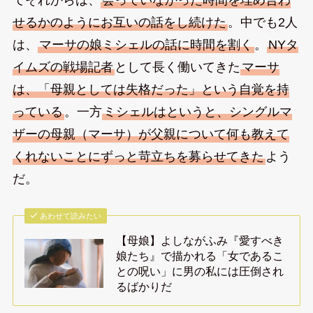
てそれからは、
会っていなかった時間を埋め合わ
せるかのようにお互いの話をし続けた
。中でも2人
は、
マーサの娘ミシェルの話に時間を割く
。
NYタ
イムズの戦場記者
として長く働いてきた
マーサ
は、「母親としては失格だった」という自覚を持
っている
。一方
ミシェルはというと、シングルマ
ザーの母親（マーサ）が父親について何も教えて
くれないことにずっと苛立ちを募らせてきた
よう
だ。
あわせて読みたい
【母娘】よしながふみ『愛すべき
娘たち』で描かれる「女であるこ
との呪い」に男の私には圧倒され
るばかりだ