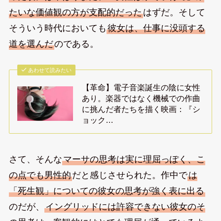
たいな価値観の方が支配的だった
はずだ。そして
そういう時代においても
彼女は、仕事に没頭する
道を選んだ
のである。
あわせて読みたい
【革命】電子音楽誕生の陰に女性
あり。楽器ではなく機械での作曲
に挑んだ者たちを描く映画：『シ
ョック…
さて、そんな
マーサの思考は実に理屈っぽく、こ
の点でも男性的
だと感じさせられた。作中で
は
「死生観」についての彼女の思考が強く表に出る
のだが、
イングリッドには許容できない彼女のそ