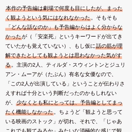
本作の予告編は劇場で何度も目にしたが、まった
く観ようという気にはなれなかった
。そもそも
「どんな話なのか」も予告編からはよく分からな
かった
が（「安楽死」というキーワードが出てき
ていたかも覚えていない）、もし仮に
話の筋が理
解できたとしても観ようとは思わなかった気がす
る
。主演の2人、ティルダ・スウィントンとジュリ
アン・ムーアが（たぶん）有名な女優なので、
「この2人が出演している」ということが伝わりさ
えすれば十分という判断だったのかもしれない
が、
少なくとも私にとっては、予告編としてまっ
たく機能しなかった
。ちょうど「観ようと思って
いる映画のストック」が切れ、それで、「じゃあ
これでも観てみるか」みたいな消極的な感じで観