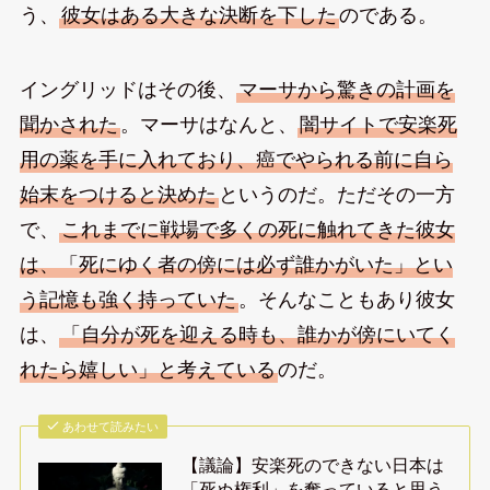
う、
彼女はある大きな決断を下した
のである。
イングリッドはその後、
マーサから驚きの計画を
聞かされた
。マーサはなんと、
闇サイトで安楽死
用の薬を手に入れており、癌でやられる前に自ら
始末をつけると決めた
というのだ。ただその一方
で、
これまでに戦場で多くの死に触れてきた彼女
は、「死にゆく者の傍には必ず誰かがいた」とい
う記憶も強く持っていた
。そんなこともあり彼女
は、
「自分が死を迎える時も、誰かが傍にいてく
れたら嬉しい」と考えている
のだ。
あわせて読みたい
【議論】安楽死のできない日本は
「死ぬ権利」を奪っていると思う