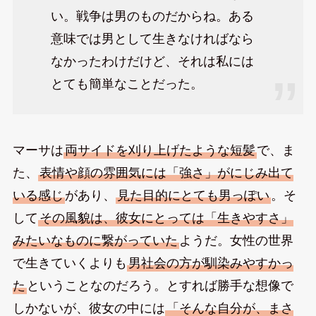
い。戦争は男のものだからね。ある
意味では男として生きなければなら
なかったわけだけど、それは私には
とても簡単なことだった。
マーサは
両サイドを刈り上げたような短髪
で、ま
た、
表情や顔の雰囲気には「強さ」がにじみ出て
いる感じ
があり、
見た目的にとても男っぽい
。そ
して
その風貌は、彼女にとっては「生きやすさ」
みたいなものに繋がっていた
ようだ。女性の世界
で生きていくよりも
男社会の方が馴染みやすかっ
た
ということなのだろう。とすれば勝手な想像で
しかないが、彼女の中には
「そんな自分が、まさ