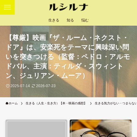
生きる
知る
悩む
【尊厳】映画『ザ・ルーム・ネクスト・
ドア』は、安楽死をテーマに興味深い問
いを突きつける（監督：ペドロ・アルモ
ドバル、主演：ティルダ・スウィント
ン、ジュリアン・ムーア）
2025-07-14
2026-07-23
ホーム
生きる（人生・生き方）【本・映画の感想】
生きる気力がない・つまらな