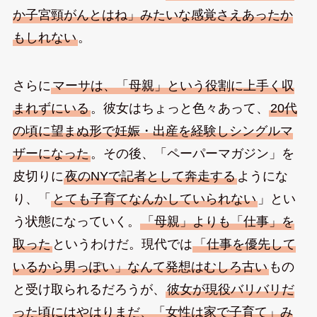
か子宮頸がんとはね」みたいな感覚さえあったか
もしれない
。
さらに
マーサは、「母親」という役割に上手く収
まれずにいる
。彼女はちょっと色々あって、
20代
の頃に望まぬ形で妊娠・出産を経験しシングルマ
ザーになった
。その後、「ペーパーマガジン」を
皮切りに
夜のNYで記者として奔走する
ようにな
り、「
とても子育てなんかしていられない
」とい
う状態になっていく。
「母親」よりも「仕事」を
取った
というわけだ。現代では
「仕事を優先して
いるから男っぽい」なんて発想はむしろ古い
もの
と受け取られるだろうが、
彼女が現役バリバリだ
った頃にはやはりまだ、「女性は家で子育て」み