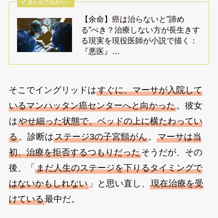
あわせて読みたい
【余命】癌は治らないと”諦め
る”べき？治療しない方が長生きす
る現実を現役医師が小説で描く：
『悪医』…
そこでイングリッドは
すぐに、マーサが入院して
いるマンハッタン癌センターへと向かった
。彼女
は
やせ細った状態で、ベッドの上に横たわってい
る
。診断は
ステージ3の子宮頸がん
。
マーサは当
初、治療を拒否するつもりだった
そうだが、その
後、「
まだ人生のステージを下りるタイミングで
はないかもしれない
」と思い直し、
現在治療を受
けている
最中だ。