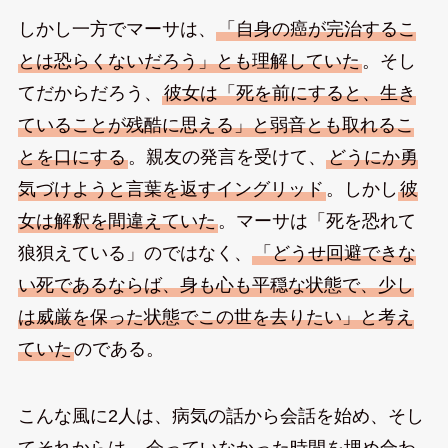
しかし一方でマーサは、
「自身の癌が完治するこ
とは恐らくないだろう」とも理解していた
。そし
てだからだろう、
彼女は「死を前にすると、生き
ていることが残酷に思える」と弱音とも取れるこ
とを口にする
。親友の発言を受けて、
どうにか勇
気づけようと言葉を返すイングリッド
。しかし
彼
女は解釈を間違えていた
。マーサは「死を恐れて
狼狽えている」のではなく、
「どうせ回避できな
い死であるならば、身も心も平穏な状態で、少し
は威厳を保った状態でこの世を去りたい」と考え
ていた
のである。
こんな風に2人は、病気の話から会話を始め、そし