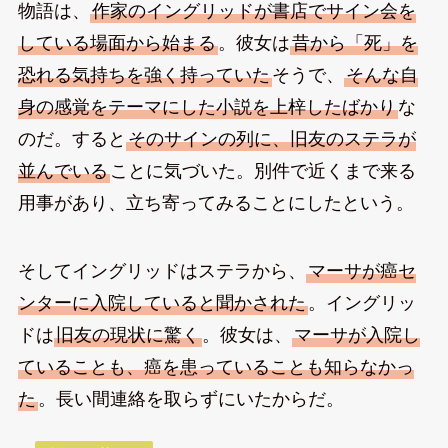
物語は、
作家のイングリッドが書店でサイン会を
している場面から始まる
。彼女は
昔から「死」を
恐れる気持ちを強く持っていた
そうで、
そんな自
身の感覚をテーマにした小説を上梓したばかり
な
のだ。すると
そのサインの列に、旧友のステラが
並んでいる
ことに気づいた。別件で近くまで来る
用事があり、立ち寄ってみることにしたという。
そしてイングリッドはステラから、
マーサが癌セ
ンターに入院していると聞かされた
。イングリッ
ドは
旧友の現状に驚く
。彼女は、
マーサが入院し
ていることも、癌を患っていることも知らなかっ
た
。長い間連絡を取らずにいたからだ。