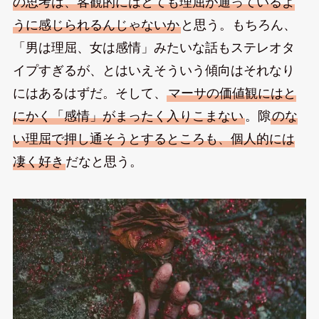
の思考は、客観的にはとても理屈が通っているよ
うに感じられるんじゃないか
と思う。もちろん、
「男は理屈、女は感情」みたいな話もステレオタ
イプすぎるが、とはいえそういう傾向はそれなり
にはあるはずだ。そして、
マーサの価値観にはと
にかく「感情」がまったく入りこまない
。隙
のな
い理屈で押し通そうとするところも、個人的には
凄く好き
だなと思う。