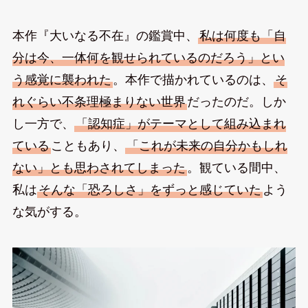
本作『大いなる不在』の鑑賞中、
私は何度も「自
分は今、一体何を観せられているのだろう」とい
う感覚に襲われた
。本作で描かれているのは、
そ
れぐらい不条理極まりない世界
だったのだ。しか
し一方で、
「認知症」がテーマとして組み込まれ
ている
こともあり、
「これが未来の自分かもしれ
ない」とも思わされてしまった
。観ている間中、
私は
そんな「恐ろしさ」をずっと感じていた
よう
な気がする。