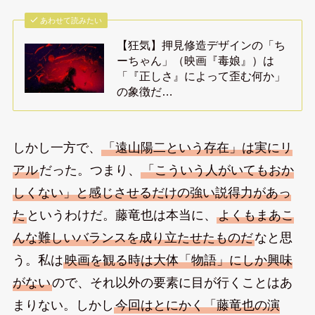
あわせて読みたい
【狂気】押見修造デザインの「ち
ーちゃん」（映画『毒娘』）は
「『正しさ』によって歪む何か」
の象徴だ…
しかし一方で、
「遠山陽二という存在」は実にリ
アル
だった。つまり、
「こういう人がいてもおか
しくない」と感じさせるだけの強い説得力があっ
た
というわけだ。藤竜也は本当に、
よくもまあこ
んな難しいバランスを成り立たせたものだ
なと思
う。私は
映画を観る時は大体「物語」にしか興味
がない
ので、それ以外の要素に目が行くことはあ
まりない。しかし
今回はとにかく「藤竜也の演