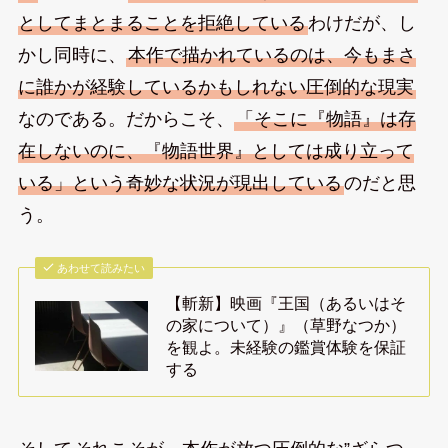
としてまとまることを拒絶している
わけだが、し
かし同時に、
本作で描かれているのは、今もまさ
に誰かが経験しているかもしれない圧倒的な現実
なのである。だからこそ、
「そこに『物語』は存
在しないのに、『物語世界』としては成り立って
いる」という奇妙な状況が現出している
のだと思
う。
あわせて読みたい
【斬新】映画『王国（あるいはそ
の家について）』（草野なつか）
を観よ。未経験の鑑賞体験を保証
する