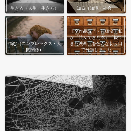
生きる（人生・生き方）
知る（知識・社会）
【全作品読了・視聴済】私
が「読んできた本」「観て
悩む（コンプレックス・人
きた映画」を色んな切り口
間関係）
で分類しました