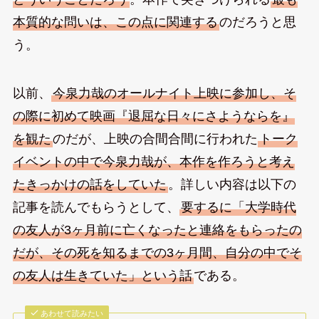
本質的な問いは、この点に関連する
のだろうと思
う。
以前、
今泉力哉のオールナイト上映に参加し、そ
の際に初めて映画『退屈な日々にさようならを』
を観た
のだが、上映の合間合間に行われた
トーク
イベントの中で今泉力哉が、本作を作ろうと考え
たきっかけの話をしていた
。詳しい内容は以下の
記事を読んでもらうとして、
要するに「大学時代
の友人が3ヶ月前に亡くなったと連絡をもらったの
だが、その死を知るまでの3ヶ月間、自分の中でそ
の友人は生きていた」という話
である。
あわせて読みたい