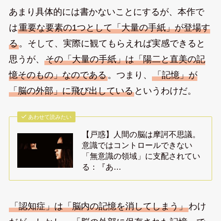
あまり具体的には書かないことにするが、本作で
は
重要な要素の1つとして「大量の手紙」が登場す
る
。そして、実際に観てもらえれば実感できると
思うが、
その「大量の手紙」は「陽二と直美の記
憶そのもの」なのである
。つまり、
「記憶」が
「脳の外部」に飛び出している
というわけだ。
あわせて読みたい
【戸惑】人間の脳は摩訶不思議。
意識ではコントロールできない
「無意識の領域」に支配されてい
る：『あ…
「認知症」は「脳内の記憶を消してしまう」
わけ