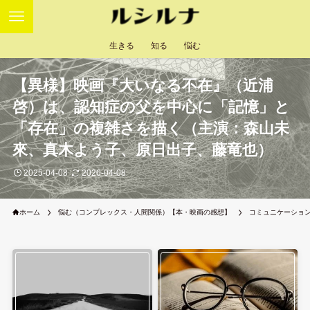
生きる
知る
悩む
【異様】映画『大いなる不在』（近浦
啓）は、認知症の父を中心に「記憶」と
「存在」の複雑さを描く（主演：森山未
來、真木よう子、原日出子、藤竜也）
2025-04-08
2026-04-08
ホーム
悩む（コンプレックス・人間関係）【本・映画の感想】
コミュニケーショ