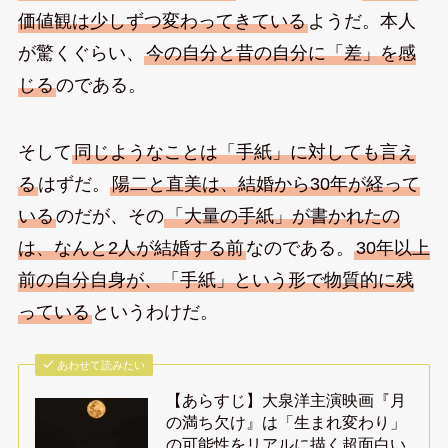
価値観は少しずつ変わってきている
ようだ。本人
が驚くぐらい、
今の自分と昔の自分に「差」を感
じる
のである。
そして
同じようなことは「手紙」に対しても言え
る
はずだ。
陽二と直美は、結婚から30年が経って
いる
のだが、その
「大量の手紙」が書かれたの
は、なんと2人が結婚する前
なのである。
30年以上
前の自分自身が、「手紙」という形で物質的に残
っている
というわけだ。
あわせて読みたい
【あらすじ】大泉洋主演映画『月
の満ち欠け』は「生まれ変わり」
の可能性をリアルに描く超面白い