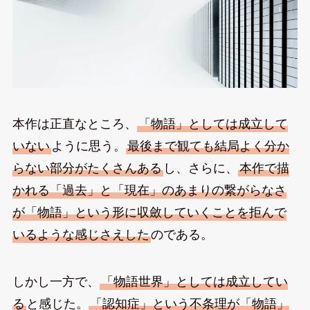
本作は正直なところ、
「物語」としては成立して
いない
ように思う。
最後まで観ても結局よく分か
らない部分がたくさんある
し、さらに、
本作で描
かれる「過去」と「現在」のあまりの繋がらなさ
が「物語」という形に収斂していくことを拒んで
いるような感じさえした
のである。
しかし一方で、
「物語世界」としては成立してい
る
と感じた。
「認知症」という不条理が「物語」