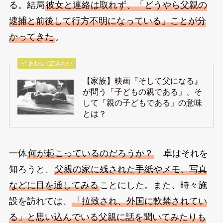
る。結局
彼女と連絡は取れず、「どうやら父親の
逮捕と前後して行方不明になっている」ことが分
かってきた
。
あわせて読みたい
【家族】映画『そして父になる』
が問う「子どもの親である」、そ
して「親の子どもである」の意味
とは？
一体
何が起こっているのだろうか？
卓はそれを
知ろうと、
父親の家に残された手紙やメモ、写真
などに目を通してみる
ことにした。また、時々施
設を訪れては、
「拉致され、外国に軟禁されてい
る」と思い込んでいる父親に話を聞いてみたりも