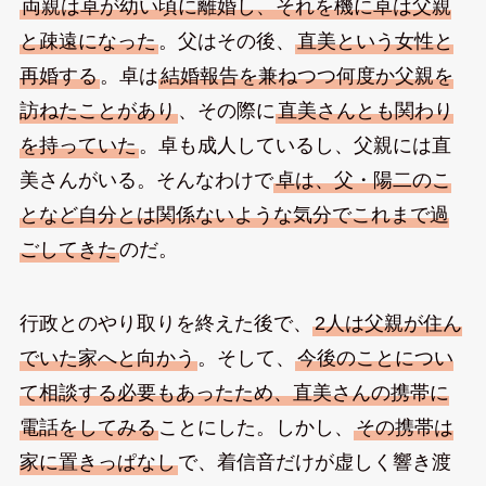
両親は卓が幼い頃に離婚し、それを機に卓は父親
と疎遠になった
。父はその後、
直美という女性と
再婚する
。卓は
結婚報告を兼ねつつ何度か父親を
訪ねたことがあり
、その際に
直美さんとも関わり
を持っていた
。卓も成人しているし、父親には直
美さんがいる。そんなわけで
卓は、父・陽二のこ
となど自分とは関係ないような気分でこれまで過
ごしてきた
のだ。
行政とのやり取りを終えた後で、
2人は父親が住ん
でいた家へと向かう
。そして、
今後のことについ
て相談する必要もあったため、直美さんの携帯に
電話をしてみる
ことにした。しかし、
その携帯は
家に置きっぱなし
で、着信音だけが虚しく響き渡