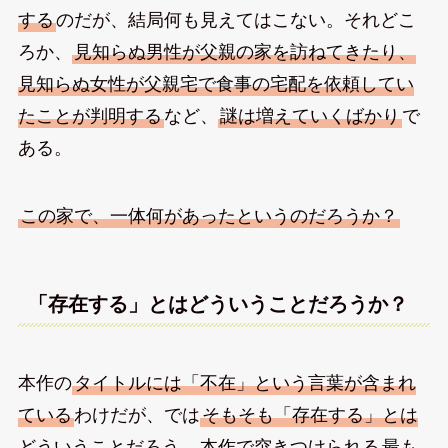
する
のだが、結局何も見えてはこない。それどこ
ろか、
見知らぬ男性が父親の家を訪ねてきたり、
見知らぬ女性が父親宅で食事の宅配を依頼してい
たことが判明する
など、
謎は増えていくばかり
で
ある。
この家で、一体何があったというのだろうか？
「存在する」とはどういうことだろうか？
本作の
タイトルには「不在」という言葉が含まれ
ている
わけだが、では
そもそも「存在する」とは
どういうことだろう
。本作で突きつけられる
最も