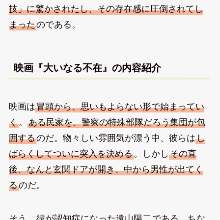
技」に驚かされたし、その存在感に圧倒されてし
まった
のである。
映画『大いなる不在』の内容紹介
映画は
冒頭から、思いもよらない形で始まってい
く
。
ある民家を、警察の特殊部隊だろう集団が包
囲する
のだ。物々しい雰囲気が漂う中、彼らは
し
ばらくしてついに突入を決める
。しかし
その直
後、なんと玄関ドアが開き、中から男性が出てく
る
のだ。
そう、
彼が認知症になった遠山陽二
である。ちな