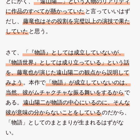
とにかく、
「遠山陽二」という人物のリアリティ
に作品のすべてが懸かっていた
と言っていいはず
だし、
藤竜也はその役割を完璧以上の演技で果た
していた
と思う。
さて、
「『物語』としては成立していないが、
『物語世界』としては成り立っている」という話
を、藤竜也が演じた遠山陽二の観点から説明して
みよう
。本作で
「物語」が成立していないのは、
当然、彼がムチャクチャな振る舞いをするから
で
ある。
遠山陽二が物語の中心にいるのに、そんな
彼が意味の分からないことをしている
のだから、
「物語」としてのまとまりが生まれるはずがな
い。