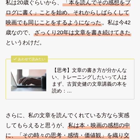
私は20歳ぐらいから、
「本を読んでその感想をブ
ログに書く」ことを始め、それからしばらくして
映画でも同じことをするようになった
。私は今42
歳なので、
ざっくり20年は文章を書き続けてきた
というわけだ。
あわせて読みたい
【思考】文章の書き方が分かんな
い、トレーニングしたいって人は
まず、古賀史健の文章講義の本を
読め：…
さらに、私の文章を読んでくれている方なら実感
してもらえると思うが、
私は本・映画の感想の中
に、「その時々の思考・感情・価値観」を織り交