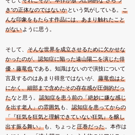
そして
それこそが、本作が放つ圧倒的な”ざらつ
き”の正体なのではないか
という気がしている。
こ
んな印象をもたらす作品には、あまり触れたこと
がない
ように思う。
そして、
そんな世界を成立させるために欠かせな
かったのが、認知症に陥った遠山陽二を演じた俳
優・藤竜也
である。知識はないので演技について
言及するのはあまり得意ではないが、
藤竜也はと
にかく、細部まで含めたその存在感が圧倒的だっ
た
なと思う。
認知症を患う前の「絶妙に嫌な感じ
を出す老人」の雰囲気
も、
認知症を患ってからの
「『狂気を狂気と理解できていない狂気』を醸し
出す振る舞い」
も、ちょっと
圧巻だった
。本作は