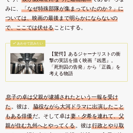
みに、
「なぜ特殊部隊が集まっていたのか？」に
ついては、映画の最後まで明らかにならないの
で、ここでは伏せる
ことにする。
あわせて読みたい
【驚愕】あるジャーナリストの衝
撃の実話を描く映画『凶悪』。
「死刑囚の告発」から「正義」を
考える物語
息子の卓は父親が逮捕されたという一報を受け
た
。彼は、
脇役ながら大河ドラマに出演したこと
もある俳優
だ。そして卓は
妻・夕希を連れて、父
親が住む九州へとやってくる
。彼は
行政とやり取