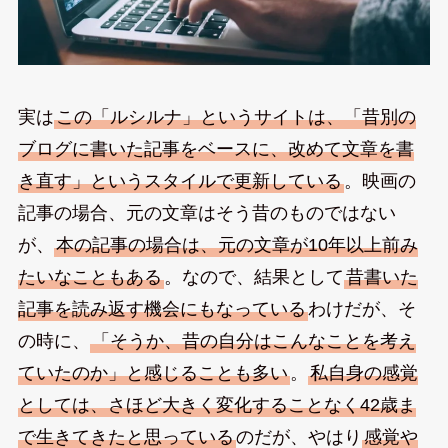
実は
この「ルシルナ」というサイトは、「昔別の
ブログに書いた記事をベースに、改めて文章を書
き直す」というスタイルで更新している
。映画の
記事の場合、元の文章はそう昔のものではない
が、
本の記事の場合は、元の文章が10年以上前み
たいなこともある
。なので、結果として
昔書いた
記事を読み返す機会にもなっている
わけだが、そ
の時に、
「そうか、昔の自分はこんなことを考え
ていたのか」と感じることも多い
。
私自身の感覚
としては、さほど大きく変化することなく42歳ま
で生きてきたと思っている
のだが、やはり
感覚や