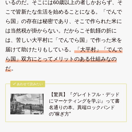
いるのだ。そこには60歳以上の者しかおらず、そ
こで皆新たな生活を始めることになる。「でんで
ら国」の存在は秘密であり、そこで作られた米に
は当然税が掛からない。だからこそ飢饉の折に
は、苦しい大平村に「でんでら国」で作った米を
届けて助けたりもしている。
「大平村」「でんで
ら国」双方にとってメリットのある仕組みなの
だ
。
あわせて読みたい
【驚異】『グレイトフル・デッド
にマーケティングを学ぶ』って書
名通りの本。異端ロックバンド
の”稼ぎ方”