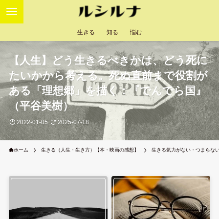
生きる
知る
悩む
【人生】どう生きるべきかは、どう死に
たいかから考える。死ぬ直前まで役割が
ある「理想郷」を描く：『でんでら国』
（平谷美樹）
2022-01-05
2025-07-18
ホーム
生きる（人生・生き方）【本・映画の感想】
生きる気力がない・つまらな