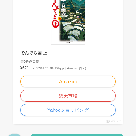
でんでら国 上
著:平谷美樹
¥671
（2022/01/05 06:19時点 | Amazon調べ）
Amazon
楽天市場
Yahooショッピング
ポチップ