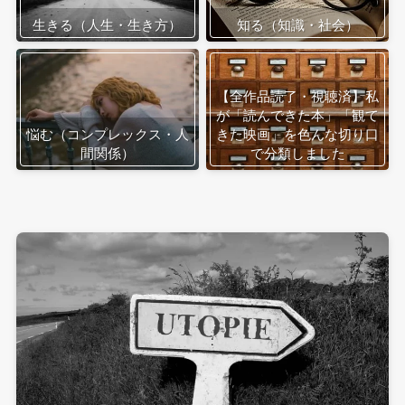
生きる（人生・生き方）
知る（知識・社会）
【全作品読了・視聴済】私
が「読んできた本」「観て
悩む（コンプレックス・人
きた映画」を色んな切り口
間関係）
で分類しました