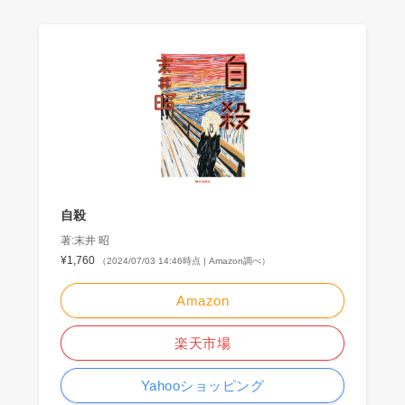
自殺
著:末井 昭
¥1,760
（2024/07/03 14:46時点 | Amazon調べ）
Amazon
楽天市場
Yahooショッピング