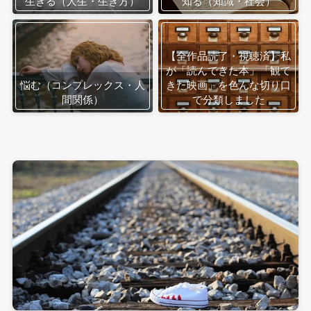
生きる（人生・生き方）
知る（知識・社会）
【全作品読了・視聴済】私
が「読んできた本」「観て
悩む（コンプレックス・人
きた映画」を色んな切り口
間関係）
で分類しました