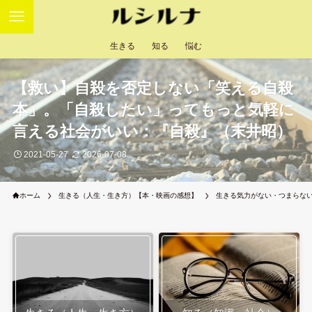
生きる
知る
悩む
【救い】自殺を否定しない「笑える自殺
本」。「自殺したい」ってもっと気軽に
言える社会がいい：『自殺』（末井昭）
2021-05-27
2026-07-08
ホーム
生きる（人生・生き方）【本・映画の感想】
生きる気力がない・つまらな