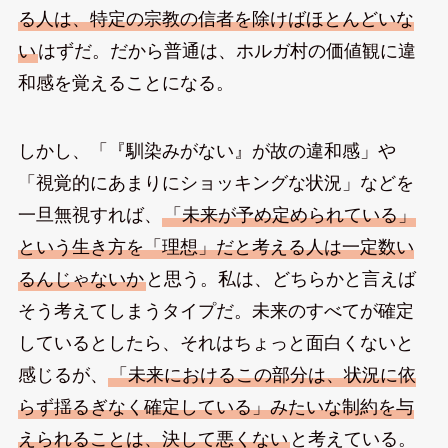
る人は、特定の宗教の信者を除けばほとんどいな
い
はずだ。だから普通は、ホルガ村の価値観に違
和感を覚えることになる。
しかし、「『馴染みがない』が故の違和感」や
「視覚的にあまりにショッキングな状況」などを
一旦無視すれば、
「未来が予め定められている」
という生き方を「理想」だと考える人は一定数い
るんじゃないか
と思う。私は、どちらかと言えば
そう考えてしまうタイプだ。未来のすべてが確定
しているとしたら、それはちょっと面白くないと
感じるが、
「未来におけるこの部分は、状況に依
らず揺るぎなく確定している」みたいな制約を与
えられることは、決して悪くない
と考えている。