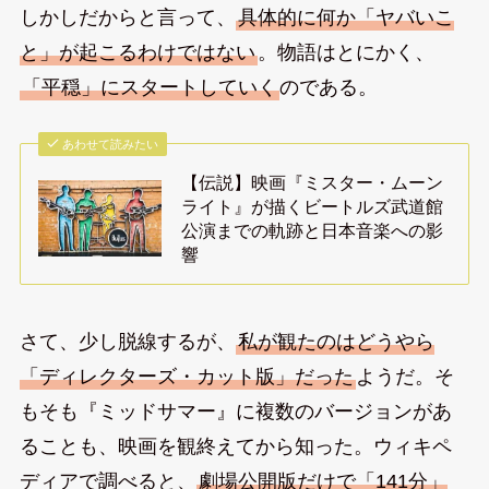
しかしだからと言って、
具体的に何か「ヤバいこ
と」が起こるわけではない
。物語はとにかく、
「平穏」にスタートしていく
のである。
あわせて読みたい
【伝説】映画『ミスター・ムーン
ライト』が描くビートルズ武道館
公演までの軌跡と日本音楽への影
響
さて、少し脱線するが、
私が観たのはどうやら
「ディレクターズ・カット版」だった
ようだ。そ
もそも『ミッドサマー』に複数のバージョンがあ
ることも、映画を観終えてから知った。ウィキペ
ディアで調べると、
劇場公開版だけで「141分」