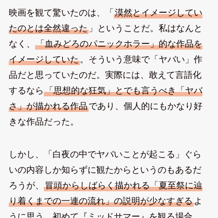
映画を観て驚いたのは、「
漠然とイメージしてい
たのとは全然違った
」ということだ。私はなんと
なく、
「血みどろのパニックホラー」的な作品を
イメージしていた
。そういう意味で「ヤバい」作
品だと思っていたのだ。実際には、敢えて言語化
するなら
「思想的な狂気」とでも言うべき「ヤバ
さ」が描かれる作品
であり、個人的にもかなり好
きな作品だった。
しかし、「白夜の中でヤバいことが起こる」ぐら
いの内容しか知らずに観たからというのもあるだ
ろうが、
冒頭からしばらく描かれる「夏至祭に辿
り着くまでの一連の流れ」の説明が少なすぎる
よ
うに思う。初めて『ミッドサマー』を観る場合、