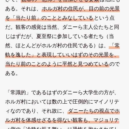
ある。それは、
ホルガ村の住民が、目の前の光景
を「当たり前」のこととみなしている
という点
だ。観客の感覚は当然、ダニーら主人公たちと同
じはずだが、夏至祭に参加している者たち（当
然、ほとんどがホルガ村の住民である）は、
「常
軌を逸した」と表現していいはずのその光景を、
当たり前のことのように平然と見つめている
ので
ある。
「常識的」であるはずのダニーら大学生の方が、
ホルガ村においては数の上で圧倒的にマイノリテ
ィなのであり、それ故に、
ダニーたちの視点でホ
ルガ村を体感せざるを得ない観客も、マジョリテ