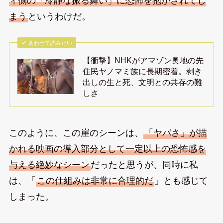
ィ側の「冷静な振る舞い」に恐怖を抱かされてし
まう
というわけだ。
あわせて読みたい
【衝撃】NHKがアマゾン奥地の先
住民ヤノマミ族に長期密着。剥き
出しの生と死、文明との共存の難
しさ
このように、この崖のシーンは、
「ヤバさ」が描
かれる映画の導入部分として一定以上の恐怖感を
与える絶妙なシーン
だったと思うが、同時に私
は、「
この仕組みは非常に合理的だ
」とも感じて
しまった。