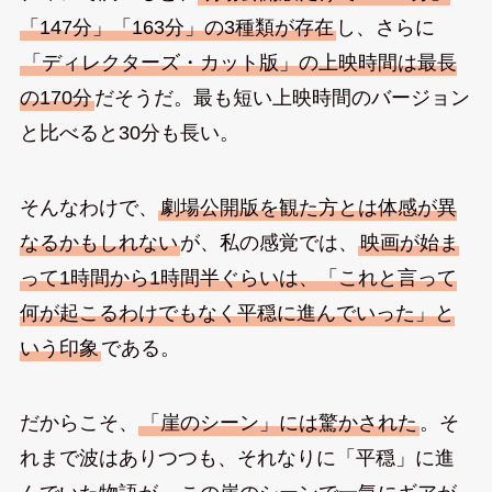
「147分」「163分」の3種類が存在
し、さらに
「ディレクターズ・カット版」の上映時間は最長
の170分
だそうだ。最も短い上映時間のバージョン
と比べると30分も長い。
そんなわけで、
劇場公開版を観た方とは体感が異
なるかもしれない
が、私の感覚では、
映画が始ま
って1時間から1時間半ぐらいは、「これと言って
何が起こるわけでもなく平穏に進んでいった」と
いう印象
である。
だからこそ、
「崖のシーン」には驚かされた
。そ
れまで波はありつつも、それなりに「平穏」に進