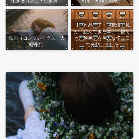
生きる（人生・生き方）
知る（知識・社会）
【全作品読了・視聴済】私
が「読んできた本」「観て
悩む（コンプレックス・人
きた映画」を色んな切り口
間関係）
で分類しました