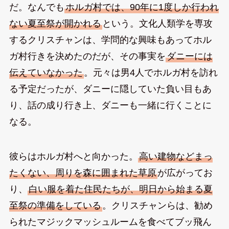
だ。なんでも
ホルガ村では、90年に1度しか行われ
ない夏至祭が開かれる
という。文化人類学を専攻
するクリスチャンは、学問的な興味もあってホル
ガ村行きを決めたのだが、その事実を
ダニーには
伝えていなかった
。元々は男4人でホルガ村を訪れ
る予定だったが、ダニーに隠していた負い目もあ
り、話の成り行き上、ダニーも一緒に行くことに
なる。
彼らはホルガ村へと向かった。
高い建物などまっ
たくない、周りを森に囲まれた草原
が広がってお
り、
白い服を着た住民たちが、明日から始まる夏
至祭の準備をしている
。クリスチャンらは、勧め
られたマジックマッシュルームを食べてブッ飛ん