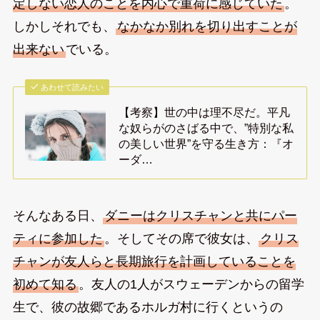
定しない恋人のことを内心で重荷に感じていた
。
しかしそれでも、
なかなか別れを切り出すことが
出来ない
でいる。
あわせて読みたい
【考察】世の中は理不尽だ。平凡
な奴らがのさばる中で、”特別な私
の美しい世界”を守る生き方：『オ
ーダ…
そんなある日、
ダニーはクリスチャンと共にパー
ティに参加した
。そしてその席で彼女は、
クリス
チャンが友人らと長期旅行を計画していることを
初めて知る
。友人の1人がスウェーデンからの留学
生で、彼の故郷であるホルガ村に行くというの