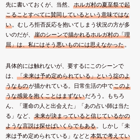
先に書いておくが、当然、
ホルガ村の夏至祭で起
こることすべてに賛同しているという意味ではな
い
。むしろ拒否反応を抱いてしまう状況の方が多
いのだが、
崖のシーンで描かれるホルガ村の「理
屈」は、私にはそう悪いものには思えなかった
。
具体的には触れないが、要するにこのシーンで
は、
「未来は予め定められている」という掟のよ
うなもの
が描かれている。日常生活の中で
このよ
うな感覚を抱くことはまずない
だろう。もちろ
ん、「運命の人と出会えた」「あの占い師は当た
る」など、
未来が決まっていると信じているかの
ような言説は探せばいくらでもある
。しかし「未
来は予め定められている」などと
本気で考えてい