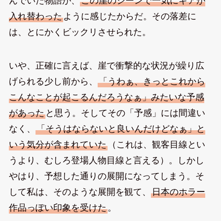
んでいた物語が、
この崖のシーンで一気にギアが
入れ替わった
ように感じたからだ。その落差に
は、とにかくビックリさせられた。
いや、正確に言えば、崖で衝撃的な状況が繰り広
げられる少し前から、
「うわぁ、きっとこれから
こんなことが起こるんだろうなぁ」みたいな予感
があった
と思う。そしてその「予感」には間違い
なく、
「そうはならないと良いんだけどなぁ」と
いう気分が含まれていた
（これは、観客目線とい
うより、むしろ登場人物目線と言える）。しかし
やはり、予想した通りの展開になってしまう。そ
して私は、そのような展開を観て、
日本のホラー
作品っぽい印象を受けた
。