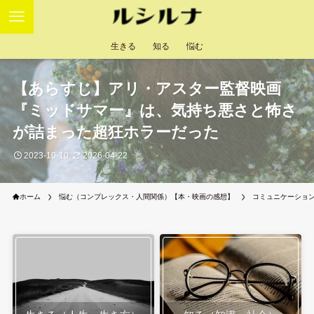
生きる
知る
悩む
【あらすじ】アリ・アスター監督映画
『ミッドサマー』は、気持ち悪さと怖さ
が詰まった超狂ホラーだった
2023-10-10
2026-04-22
ホーム
悩む（コンプレックス・人間関係）【本・映画の感想】
コミュニケーショ