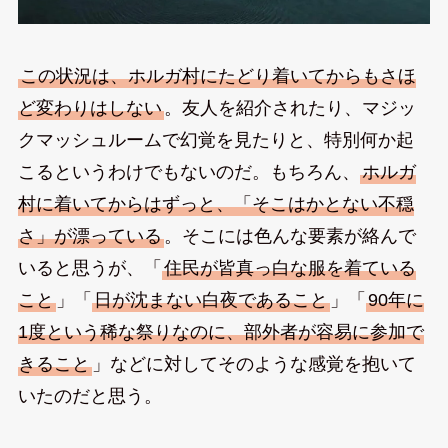
この状況は、ホルガ村にたどり着いてからもさほ
ど変わりはしない
。友人を紹介されたり、マジッ
クマッシュルームで幻覚を見たりと、特別何か起
こるというわけでもないのだ。もちろん、
ホルガ
村に着いてからはずっと、「そこはかとない不穏
さ」が漂っている
。そこには色んな要素が絡んで
いると思うが、「
住民が皆真っ白な服を着ている
こと
」「
日が沈まない白夜であること
」「
90年に
1度という稀な祭りなのに、部外者が容易に参加で
きること
」などに対してそのような感覚を抱いて
いたのだと思う。