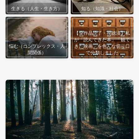
生きる（人生・生き方）
知る（知識・社会）
【全作品読了・視聴済】私
が「読んできた本」「観て
悩む（コンプレックス・人
きた映画」を色んな切り口
間関係）
で分類しました