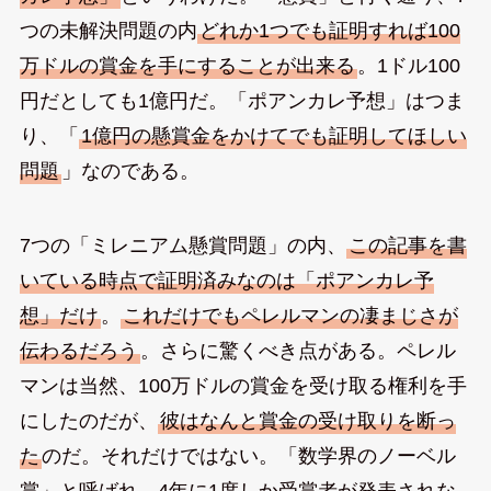
つの未解決問題の内
どれか1つでも証明すれば100
万ドルの賞金を手にすることが出来る
。1ドル100
円だとしても1億円だ。「ポアンカレ予想」はつま
り、「
1億円の懸賞金をかけてでも証明してほしい
問題
」なのである。
7つの「ミレニアム懸賞問題」の内、
この記事を書
いている時点で証明済みなのは「ポアンカレ予
想」だけ
。
これだけでもペレルマンの凄まじさが
伝わるだろう
。さらに驚くべき点がある。ペレル
マンは当然、100万ドルの賞金を受け取る権利を手
にしたのだが、
彼はなんと賞金の受け取りを断っ
た
のだ。それだけではない。「数学界のノーベル
賞」と呼ばれ、4年に1度しか受賞者が発表されな