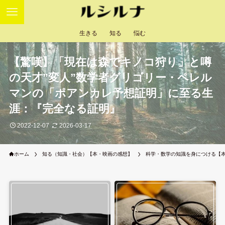
生きる
知る
悩む
【驚嘆】「現在は森でキノコ狩り」と噂
の天才”変人”数学者グリゴリー・ペレル
マンの「ポアンカレ予想証明」に至る生
涯：『完全なる証明』
2022-12-07
2026-03-17
ホーム
知る（知識・社会）【本・映画の感想】
科学・数学の知識を身につける【