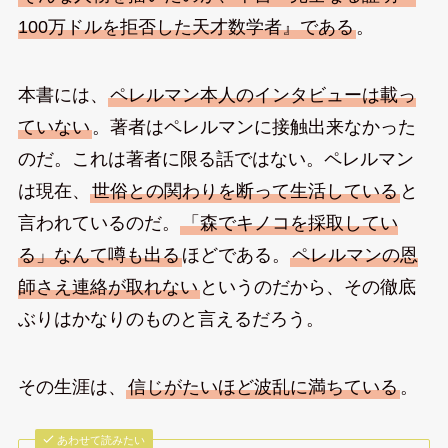
100万ドルを拒否した天才数学者』である
。
本書には、
ペレルマン本人のインタビューは載っ
ていない
。著者はペレルマンに接触出来なかった
のだ。これは著者に限る話ではない。ペレルマン
は現在、
世俗との関わりを断って生活している
と
言われているのだ。
「森でキノコを採取してい
る」なんて噂も出る
ほどである。
ペレルマンの恩
師さえ連絡が取れない
というのだから、その徹底
ぶりはかなりのものと言えるだろう。
その生涯は、
信じがたいほど波乱に満ちている
。
あわせて読みたい