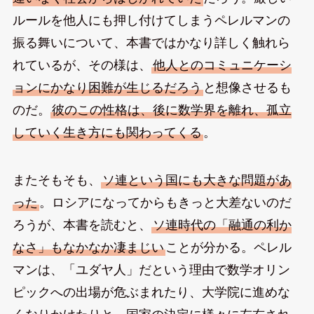
ルールを他人にも押し付けてしまうペレルマンの
振る舞いについて、本書ではかなり詳しく触れら
れているが、その様は、
他人とのコミュニケーシ
ョンにかなり困難が生じるだろう
と想像させるも
のだ。
彼のこの性格は、後に数学界を離れ、孤立
していく生き方にも関わってくる
。
またそもそも、
ソ連という国にも大きな問題があ
った
。ロシアになってからもきっと大差ないのだ
ろうが、本書を読むと、
ソ連時代の「融通の利か
なさ」もなかなか凄まじい
ことが分かる。ペレル
マンは、「ユダヤ人」だという理由で数学オリン
ピックへの出場が危ぶまれたり、大学院に進めな