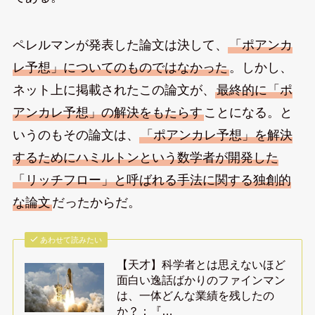
ペレルマンが発表した論文は決して、
「ポアンカ
レ予想」についてのものではなかった
。しかし、
ネット上に掲載されたこの論文が、
最終的に「ポ
アンカレ予想」の解決をもたらす
ことになる。と
いうのもその論文は、
「ポアンカレ予想」を解決
するためにハミルトンという数学者が開発した
「リッチフロー」と呼ばれる手法に関する独創的
な論文
だったからだ。
あわせて読みたい
【天才】科学者とは思えないほど
面白い逸話ばかりのファインマン
は、一体どんな業績を残したの
か？：『…