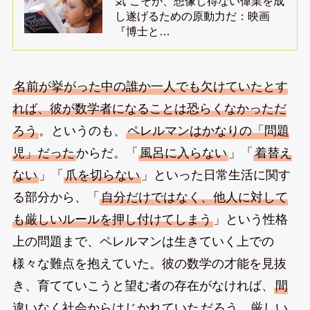
気”こそが、想像し得ない偉業を成
し遂げるための原動力だ：映画
『博士と…
名前が挙がった中の誰か一人でも欠けていたとす
れば、彼が数学者になることは恐らくなかっただ
ろう
。というのも、
ペレルマンはかなりの「問題
児」だった
からだ。「
風呂に入らない
」「
着替え
ない
」「
爪を切らない
」といった日常生活に関す
る部分から、「
自分だけではなく、他人に対して
も厳しいルールを押し付けてしまう
」という性格
上の問題まで、ペレルマンは生きていく上での
様々な難点を抱えていた。彼の数学の才能を見抜
き、育てていこうと望む者の存在がなければ、
間
違いなく社会からはじかれていた
だろう。厳しい