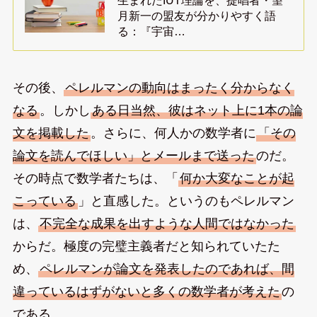
生まれたIUT理論を、提唱者・望
月新一の盟友が分かりやすく語
る：『宇宙…
その後、
ペレルマンの動向はまったく分からなく
なる
。しかし
ある日当然、彼はネット上に1本の論
文を掲載した
。さらに、何人かの数学者に
「その
論文を読んでほしい」とメールまで送った
のだ。
その時点で数学者たちは、「
何か大変なことが起
こっている
」と直感した。というのもペレルマン
は、
不完全な成果を出すような人間ではなかった
からだ。極度の完璧主義者だと知られていたた
め、
ペレルマンが論文を発表したのであれば、間
違っているはずがないと多くの数学者が考えた
の
である。