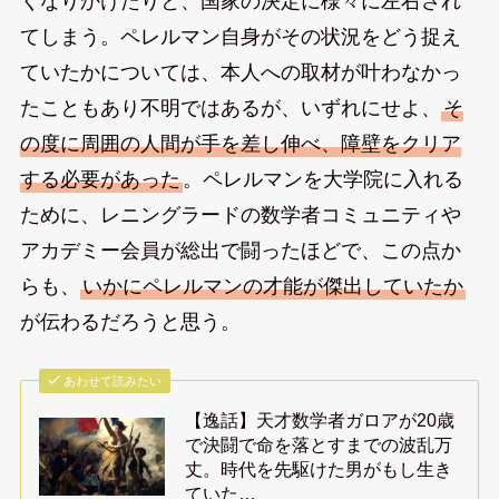
くなりかけたりと、国家の決定に様々に左右され
てしまう。ペレルマン自身がその状況をどう捉え
ていたかについては、本人への取材が叶わなかっ
たこともあり不明ではあるが、いずれにせよ、
そ
の度に周囲の人間が手を差し伸べ、障壁をクリア
する必要があった
。ペレルマンを大学院に入れる
ために、レニングラードの数学者コミュニティや
アカデミー会員が総出で闘ったほどで、この点か
らも、
いかにペレルマンの才能が傑出していたか
が伝わるだろうと思う。
あわせて読みたい
【逸話】天才数学者ガロアが20歳
で決闘で命を落とすまでの波乱万
丈。時代を先駆けた男がもし生き
ていた…