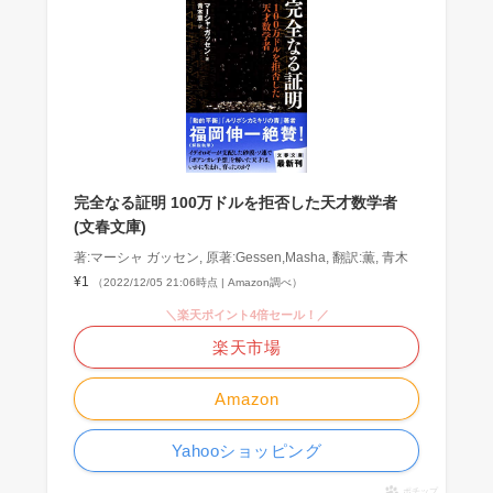
完全なる証明 100万ドルを拒否した天才数学者
(文春文庫)
著:マーシャ ガッセン, 原著:Gessen,Masha, 翻訳:薫, 青木
¥1
（2022/12/05 21:06時点 | Amazon調べ）
＼楽天ポイント4倍セール！／
楽天市場
Amazon
Yahooショッピング
ポチップ