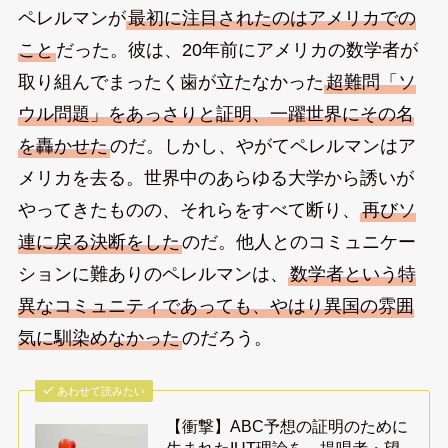
ペレルマンが
最初に注目されたのはアメリカでの
こと
だった。彼は、20年前にアメリカの数学者が
取り組んでまったく歯が立たなかった
超難問「ソ
ウル問題」をあっさりと証明、一躍世界にその名
を轟かせた
のだ。しかし、やがてペレルマンはア
メリカを去る。世界中のあらゆる大学から誘いが
やってきたものの、それらをすべて断り、
再びソ
連に戻る決断をした
のだ。他人とのコミュニケー
ションに難ありのペレルマンは、
数学者という特
異なコミュニティであっても、やはり異国の雰囲
気に馴染めなかった
のだろう。
あわせて読みたい
【衝撃】ABC予想の証明のために