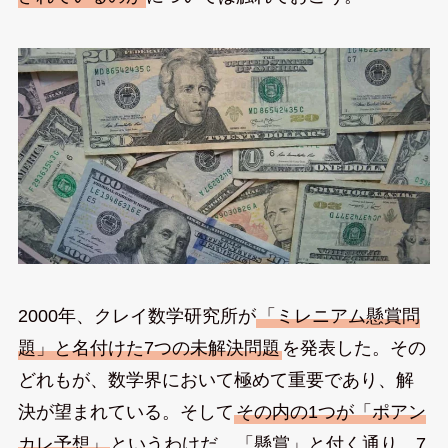
2000年、クレイ数学研究所が
「ミレニアム懸賞問
題」と名付けた7つの未解決問題
を発表した。その
どれもが、数学界において極めて重要であり、解
決が望まれている。そして
その内の1つが「ポアン
カレ予想」
というわけだ。「懸賞」と付く通り、7