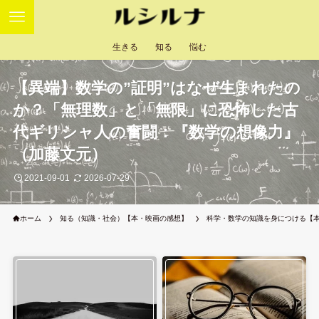
生きる
知る
悩む
【異端】数学の”証明”はなぜ生まれたの
か？「無理数」と「無限」に恐怖した古
代ギリシャ人の奮闘：『数学の想像力』
（加藤文元）
2021-09-01
2026-07-29
ホーム
知る（知識・社会）【本・映画の感想】
科学・数学の知識を身につける【