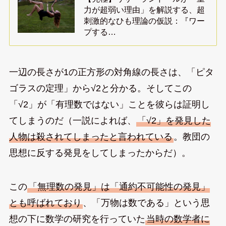
力が超弱い理由」を解説する、超
刺激的なひも理論の仮説：『ワー
プする…
一辺の長さが1の正方形の対角線の長さは、「ピタ
ゴラスの定理」から√2と分かる。そしてこの
「√2」が「有理数ではない」ことを彼らは証明し
てしまうのだ（一説によれば、
「√2」を発見した
人物は殺されてしまったと言われている
。教団の
思想に反する発見をしてしまったからだ）。
この
「無理数の発見」は「通約不可能性の発見」
とも呼ばれており
、「万物は数である」という思
想の下に数学の研究を行っていた
当時の数学者に