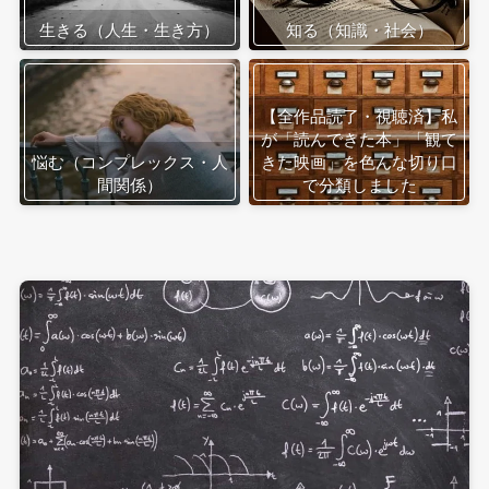
生きる（人生・生き方）
知る（知識・社会）
【全作品読了・視聴済】私
が「読んできた本」「観て
悩む（コンプレックス・人
きた映画」を色んな切り口
間関係）
で分類しました