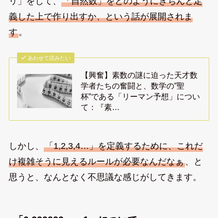
リ」をして、
「自然数」をどのようにきちんと定
義した上で作り出すか、という話が展開されま
す
。
あわせて読みたい
【興奮】素数の謎に迫った天才数
学者たちの奮闘と、数学の”聖
杯”である「リーマン予想」につい
て：『素…
しかし、
「1,2,3,4…」を定義するために、これだ
け複雑そうに見えるルールが必要なんだなぁ
、と
思うと、なんとなく不思議な感じがしてきます。