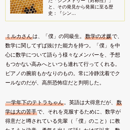
た「シンメトリー（対称性）」
と、その発見から発展に至る歴
史：『シン…
ミルカさん
は、「僕」の同級生。
数学の才媛
で、
数学に関してずば抜けた能力を持つ。「僕」を中
心に数学について語らう様々なメンバーを、予想
もつかない高みへといつも連れて行ってくれる。
ピアノの腕前もかなりのもの。常に冷静沈着でク
ールなのだが、高所恐怖症だと判明した。
一学年下のテトラちゃん
。英語は大得意だが、
数
学は大の苦手
で、それを克服するために、数学が
得意だと噂されている先輩（「僕」のこと）に教