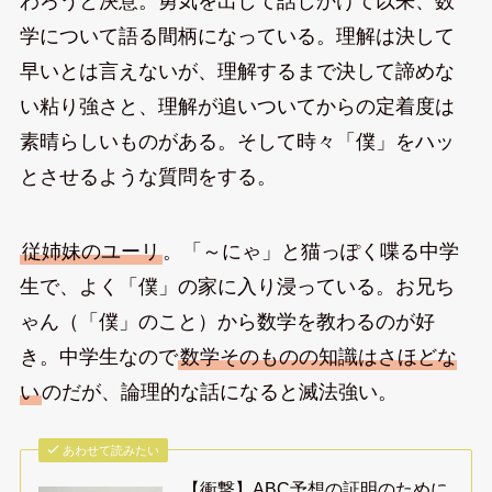
わろうと決意。勇気を出して話しかけて以来、数
学について語る間柄になっている。理解は決して
早いとは言えないが、理解するまで決して諦めな
い粘り強さと、理解が追いついてからの定着度は
素晴らしいものがある。そして時々「僕」をハッ
とさせるような質問をする。
従姉妹のユーリ
。「～にゃ」と猫っぽく喋る中学
生で、よく「僕」の家に入り浸っている。お兄ち
ゃん（「僕」のこと）から数学を教わるのが好
き。中学生なので
数学そのものの知識はさほどな
い
のだが、論理的な話になると滅法強い。
あわせて読みたい
【衝撃】ABC予想の証明のために