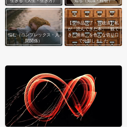
生きる（人生・生き方）
知る（知識・社会）
【全作品読了・視聴済】私
が「読んできた本」「観て
悩む（コンプレックス・人
きた映画」を色んな切り口
間関係）
で分類しました