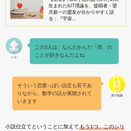
生まれたIUT理論を、提唱者・望
月新一の盟友が分かりやすく語
る：『宇宙…
この3人は、なんだかんだ「僕」の
ことが好きなんだよね
いか
そういう恋愛っぽい設定も若干あ
りながら、数学の話が展開されて
犀川後藤
いきます
小説仕立てということに加えて
もう1つ、このシリ