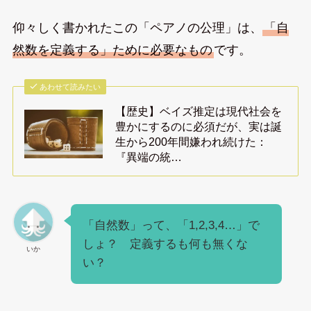
仰々しく書かれたこの「ペアノの公理」は、
「自
然数を定義する」ために必要なもの
です。
あわせて読みたい
【歴史】ベイズ推定は現代社会を
豊かにするのに必須だが、実は誕
生から200年間嫌われ続けた：
『異端の統…
「自然数」って、「1,2,3,4…」で
しょ？ 定義するも何も無くな
いか
い？