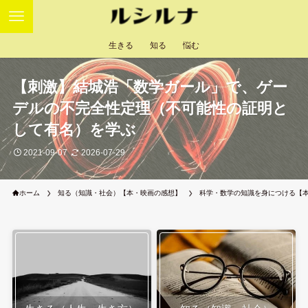
生きる
知る
悩む
【刺激】結城浩「数学ガール」で、ゲー
デルの不完全性定理（不可能性の証明と
して有名）を学ぶ
2021-09-07
2026-07-29
ホーム
知る（知識・社会）【本・映画の感想】
科学・数学の知識を身につける【