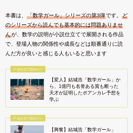
本書は、
「数学ガール」シリーズの第3弾
です。
ど
のシリーズから読んでも基本的には問題ありませ
ん
が、数学の説明が小説仕立てで展開される作品
で、登場人物の関係性や成長などは順番通りに読
んだ方が良いと感じる人もいると思います
あわせて読みたい
【変人】結城浩「数学ガール」か
ら、1億円も名誉ある賞も断った
天才が証明したポアンカレ予想を
学ぶ
あわせて読みたい
【興奮】結城浩「数学ガール」