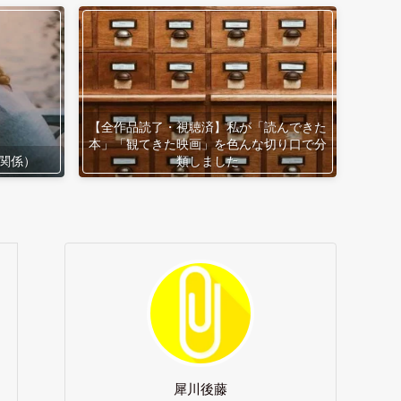
【全作品読了・視聴済】私が「読んできた
本」「観てきた映画」を色んな切り口で分
関係）
類しました
犀川後藤