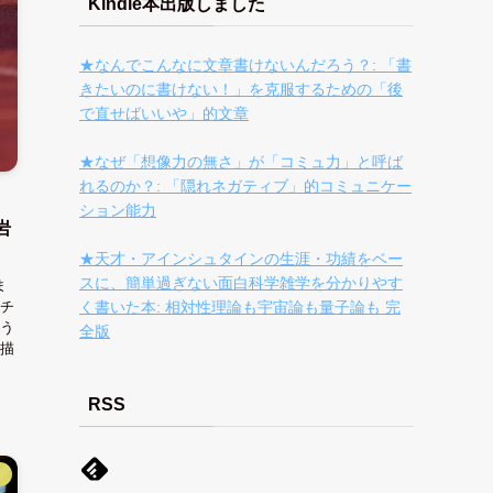
Kindle本出版しました
★なんでこんなに文章書けないんだろう？: 「書
きたいのに書けない！」を克服するための「後
で直せばいいや」的文章
★なぜ「想像力の無さ」が「コミュ力」と呼ば
れるのか？: 「隠れネガティブ」的コミュニケー
ション能力
岩
★天才・アインシュタインの生涯・功績をベー
スに、簡単過ぎない面白科学雑学を分かりやす
ま
チ
く書いた本: 相対性理論も宇宙論も量子論も 完
う
全版
描
RSS
】