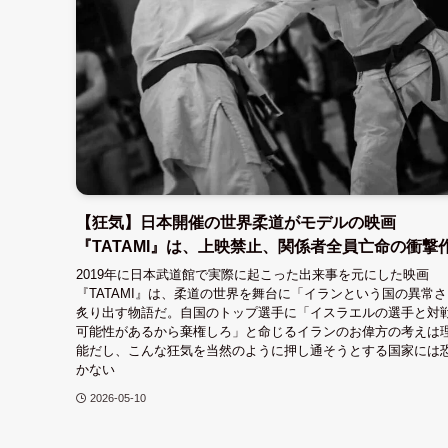
【狂気】日本開催の世界柔道がモデルの映画
『TATAMI』は、上映禁止、関係者全員亡命の衝撃
2019年に日本武道館で実際に起こった出来事を元にした映画
『TATAMI』は、柔道の世界を舞台に「イランという国の異常
炙り出す物語だ。自国のトップ選手に「イスラエルの選手と対
可能性があるから棄権しろ」と命じるイランのお偉方の考えは
能だし、こんな狂気を当然のように押し通そうとする国家には
かない
2026-05-10