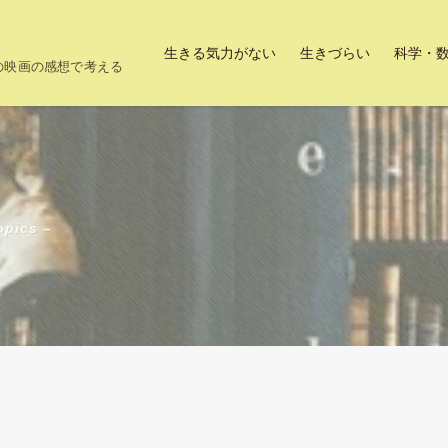
生きる気力がない
生きづらい
科学・
上の映画の感想で考える
opics –