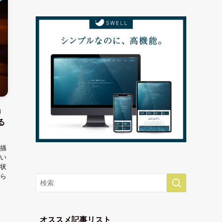
』
る
描
い
状
ら
オススメ記事リスト