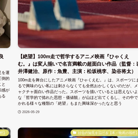
良
【絶望】100m走で哲学するアニメ映画『ひゃくえ
む。』は変人揃いで名言満載の超面白い作品（監督：
井澤健治、原作：魚豊、主演：松坂桃李、染谷将太）
足を運
圧倒的
100m走を舞台にしたアニメ映画『ひゃくえむ。』は、スポーツに
こと
るで興味のない私には刺さらなくても全然おかしくないのだが、メ
和感が
ャクチャ面白い作品だった。スポーツを描いているとは思えないよ
ある
な「哲学的で捻れた思想・価値観」が山ほど出てくるし、その中で
かれる様々な種類の「絶望」もまた興味深かったなと思う
2026-05-29
想】
社会の知見を広げる【本・映画の感想