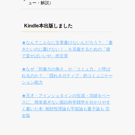
ュー・解説）
Kindle本出版しました
★なんでこんなに文章書けないんだろう？: 「書
きたいのに書けない！」を克服するための「後
で直せばいいや」的文章
★なぜ「想像力の無さ」が「コミュ力」と呼ば
れるのか？: 「隠れネガティブ」的コミュニケー
ション能力
★天才・アインシュタインの生涯・功績をベー
スに、簡単過ぎない面白科学雑学を分かりやす
く書いた本: 相対性理論も宇宙論も量子論も 完
全版