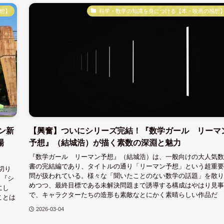
想】
科学・数学の知識を身につける【本・映画の感想
ン新
【興奮】ついにシリーズ完結！『数学ガール リーマ
場
予想』（結城浩）が描く素数の深淵と魅力
『数学ガール リーマン予想』（結城浩）は、一般向けの大人気数
書の完結編であり、タイトルの通り「リーマン予想」という超重要
切り
問が扱われている。様々な「聞いたことのない数学の話題」を散り
』『シ
めつつ、最終目標である未解決問題まで誘導する構成はやはり見事
にし
で、キャラクターたちの造形も素敵なとにかく素晴らしい作品だ
ことは
2026-03-04