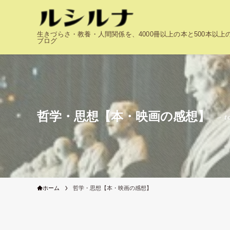
生きづらさ・教養・人間関係を、4000冊以上の本と500本以
ブログ
哲学・思想【本・映画の感想】
– t
ホーム
哲学・思想【本・映画の感想】