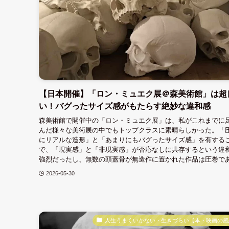
【日本開催】「ロン・ミュエク展＠森美術館」は超
い！バグったサイズ感がもたらす絶妙な違和感
森美術館で開催中の「ロン・ミュエク展」は、私がこれまでに
んだ様々な美術展の中でもトップクラスに素晴らしかった。「
にリアルな造形」と「あまりにもバグったサイズ感」を有する
で、「現実感」と「非現実感」が否応なしに共存するという違
強烈だったし、無数の頭蓋骨が無造作に置かれた作品は圧巻で
2026-05-30
人生うまくいかない・生きづらい【本・映画の感