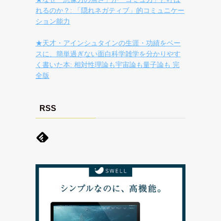
れるのか？: 「隠れネガティブ」的コミュニケー
ション能力
★天才・アインシュタインの生涯・功績をベー
スに、簡単過ぎない面白科学雑学を分かりやす
く書いた本: 相対性理論も宇宙論も量子論も 完
全版
RSS