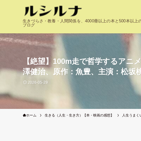
生きづらさ・教養・人間関係を、4000冊以上の本と500本以
ブログ
【絶望】100m走で哲学するア
澤健治、原作：魚豊、主演：松坂
2026-05-29
ホーム
生きる（人生・生き方）【本・映画の感想】
人生うまく