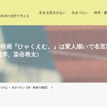
生きる気力がない
生きづらい
科学・
上の映画の感想で考える
ニメ映画『ひゃくえむ。』は変人揃いで名
桃李、染谷将太）
いかない・生きづらい【本・映画の感想】