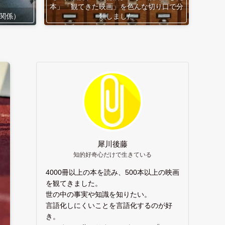
本」「観てきた映画」を色んな切り口で分
関係）
類しました
犀川後藤
知的好奇心だけで生きている
4000冊以上の本を読み、500本以上の映画
を観てきました。
世の中の事実や知識を知りたい。
言語化しにくいことを言語化するのが好
き。