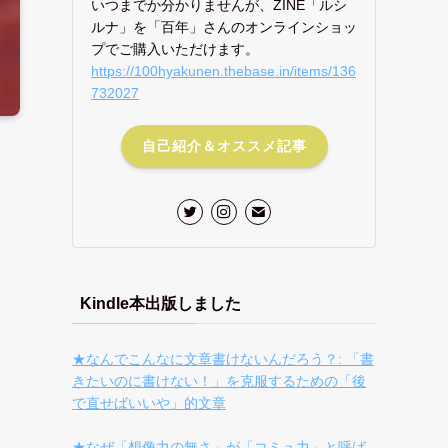
いつまでか分かりませんが、ZINE「ルシ
ルナ」を「百年」さんのオンラインショッ
プでご購入いただけます。
https://100hyakunen.thebase.in/items/136
732027
自己紹介＆オススメ記事
Kindle本出版しました
★なんでこんなに文章書けないんだろう？: 「書
きたいのに書けない！」を克服するための「後
で直せばいいや」的文章
★なぜ「想像力の無さ」が「コミュ力」と呼ば