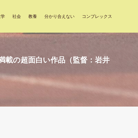
数学
社会
教養
分かり合えない
コンプレックス
言満載の超面白い作品（監督：岩井