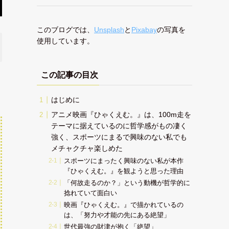
このブログでは、
Unsplash
と
Pixabay
の写真を
使用しています。
この記事の目次
はじめに
アニメ映画『ひゃくえむ。』は、100m走を
テーマに据えているのに哲学感がもの凄く
強く、スポーツにまるで興味のない私でも
メチャクチャ楽しめた
スポーツにまったく興味のない私が本作
『ひゃくえむ。』を観ようと思った理由
「何故走るのか？」という動機が哲学的に
捻れていて面白い
映画『ひゃくえむ。』で描かれているの
は、「努力や才能の先にある絶望」
世代最強の財津が抱く「絶望」