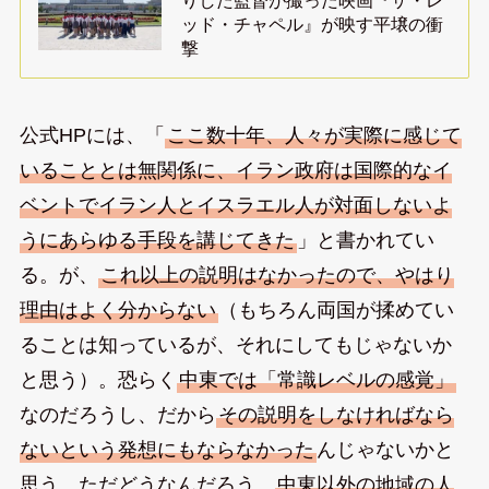
ッド・チャペル』が映す平壌の衝
撃
公式HPには、「
ここ数十年、人々が実際に感じて
いることとは無関係に、イラン政府は国際的なイ
ベントでイラン人とイスラエル人が対面しないよ
うにあらゆる手段を講じてきた
」と書かれてい
る。が、
これ以上の説明はなかったので、やはり
理由はよく分からない
（もちろん両国が揉めてい
ることは知っているが、それにしてもじゃないか
と思う）。恐らく
中東では「常識レベルの感覚」
なのだろうし、だから
その説明をしなければなら
ないという発想にもならなかった
んじゃないかと
思う。ただどうなんだろう、
中東以外の地域の人