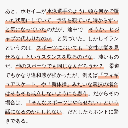
あと、ホセイニが
水泳選手のように頭を何かで覆
った状態にしていて、予告を観ていた時からずっ
と気になっていた
のだが、途中で「
そうか、ヒジ
ャブの代わりなのか
」と気づいた。しかしイラン
というのは、
スポーツにおいても「女性は髪を見
せるな」というスタンスを取るのだな
。凄いもの
だ。
他のスポーツでも同じなんだろうか？
柔道
でもかなり違和感が強かったが、例えば
「フィギ
ュアスケート」や「新体操」みたいな競技の場合
はそもそも成立しないようにも思う
。だからその
場合は、
「そんなスポーツはやらせない」という
話になるのかもしれない
。だとしたらホントに驚
きである。