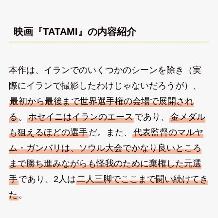
映画『TATAMI』の内容紹介
本作は、イランでのいくつかのシーンを除き（実
際にイランで撮影したわけじゃないだろうが）、
最初から最後まで世界選手権の会場で展開され
る
。
ホセイニはイランのエース
であり、
金メダル
も狙えるほどの選手
だ。また、
代表監督のマルヤ
ム・ガンバリは、ソウル大会でかなり良いところ
まで勝ち進みながらも怪我のために棄権した元選
手
であり、2人は
二人三脚でここまで闘い続けてき
た
。