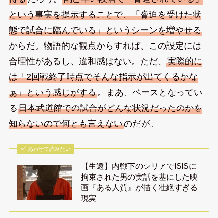
という事実を提示することで、「脅迫を受けた状
態で試合に臨んでいる」というシーンを増やせる
からだ。物語的な観点からすれば、この設定には
合理性があるし、違和感はない。ただ、
実際的に
は「2回戦終了時点でそんな指示が出てくるかな
ぁ」という感じがする
。まあ、ベースとなってい
る
日本武道館での試合がどんな状況だったのかを
知らないので何とも言えない
のだが。
あわせて読みたい
【生還】内戦下のシリアでISISに
拘束された男の実話を基にした映
画『ある人質』が描く壮絶すぎる
現実