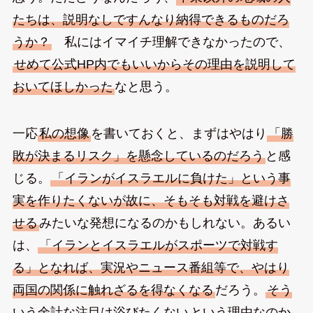
たちは、説明なしですんなり納得できるものだろ
うか？
私にはイマイチ理解できなかったので、
せめて公式HP内でもいいからその理由を説明して
おいてほしかった
なと思う。
一応
私の想像
を書いておくと、まずはやはり
「勝
敗が決まるリスク」を懸念しているのだろう
と感
じる。
「イランがイスラエルに負けた」という事
実を作りたくないが故に、そもそも対戦を避けさ
せる
みたいな発想になるのかもしれない。あるい
は、
「イランとイスラエルがスポーツで対戦す
る」となれば、実況やニュース番組等で、やはり
両国の関係に触れざるを得なくなる
だろう。
そう
いう余計な注目は浴びたくない
という理由なのか