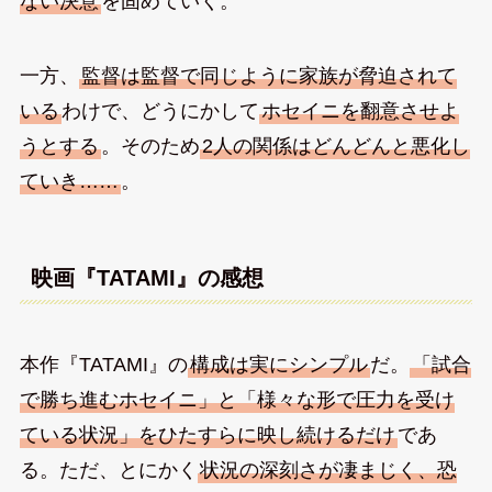
ない決意
を固めていく。
一方、
監督は監督で同じように家族が脅迫されて
いる
わけで、どうにかして
ホセイニを翻意させよ
うとする
。そのため
2人の関係はどんどんと悪化し
ていき……
。
映画『TATAMI』の感想
本作『TATAMI』の
構成は実にシンプル
だ。
「試合
で勝ち進むホセイニ」と「様々な形で圧力を受け
ている状況」をひたすらに映し続けるだけ
であ
る。ただ、とにかく
状況の深刻さが凄まじく、恐