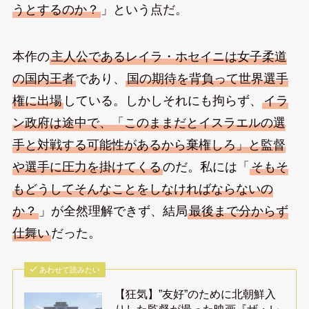
うとするのか？
」という点だ。
本作の
主人公であるレイラ・ホセイニは女子柔道
の国内王者
であり、
国の期待を背負って世界選手
権に出場
している。しかしそれにも拘らず、
イラ
ン政府は途中で、「このままだとイスラエルの選
手と対戦する可能性があるから棄権しろ」と監督
や選手に圧力を掛けてくる
のだ。私には「
そもそ
もどうしてそんなことをしなければならないの
か？
」が全然理解できず、結局
最後まで分からず
仕舞い
だった。
あわせて読みたい
【狂気】”友好”のために北朝鮮入
りした監督が撮った映画『ザ・レ