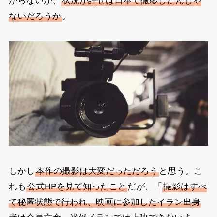
からないが、
状況が許せば日本で撮影したんじゃ
ないだろうか
。
しかし
本作の撮影は大変だっただろう
と思う。こ
れも
公式HPを見て知ったこと
だが、「
撮影はすべ
て秘匿状態で行われ、映画に参加したイラン出身