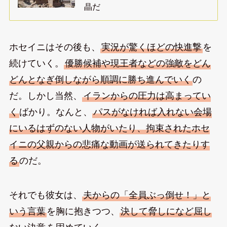
晶だ
ホセイニはその後も、
実況が驚くほどの快進撃
を
続けていく。
優勝候補や現王者などの強敵をどん
どんとなぎ倒しながら順調に勝ち進んでいく
の
だ。しかし当然、
イランからの圧力は高まってい
く
ばかり。なんと、
パスがなければ入れない会場
にいるはずのない人物がいたり、拘束されたホセ
イニの父親からの悲痛な動画が送られてきたりす
る
のだ。
それでも彼女は、
夫からの「全員ぶっ倒せ！」と
いう言葉
を胸に抱きつつ、
決して脅しになど屈し