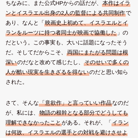
ちなみに、また公式HPからの話だが、
本作はイラ
ンとイスラエル出身の2人の監督による共同制作
で
あり、なんと「
映画史上初めて、イスラエルとイ
ランをルーツに持つ者同士が映画で協働した
」の
だという。この事実も、大いに話題になったそう
だ。そしてだからこそ、
両国にまたがる問題は根
深い
のだなと改めて感じたし、
そのせいで多くの
人が酷い現実を生きざるを得ない
のだと思い知ら
された。
さて、そんな
「意欲作」と言っていい作品
なのだ
が、私には、
物語の根幹となる部分でどうしても
理解できなかったこと
がある。それが、「
イラン
は何故、イスラエルの選手との対戦を避けさせよ