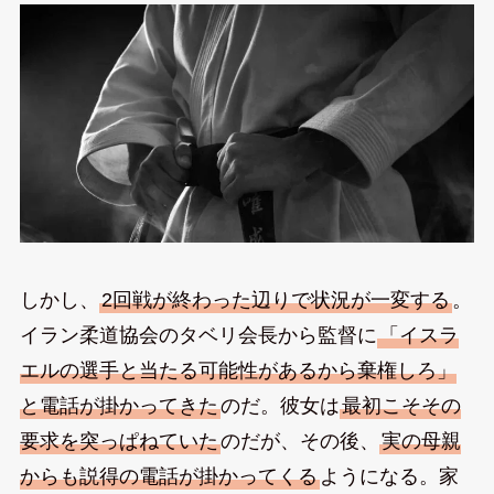
しかし、
2回戦が終わった辺りで状況が一変する
。
イラン柔道協会のタベリ会長から監督に
「イスラ
エルの選手と当たる可能性があるから棄権しろ」
と電話が掛かってきた
のだ。彼女は
最初こそその
要求を突っぱねていた
のだが、その後、
実の母親
からも説得の電話が掛かってくる
ようになる。家