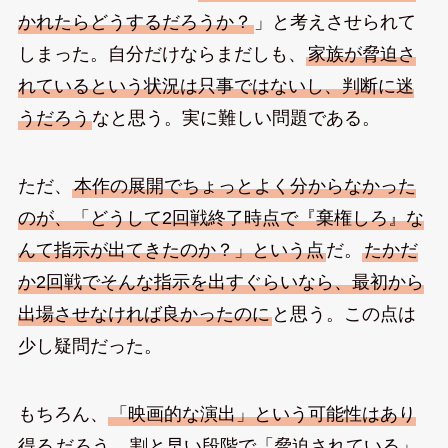
かれたらどうするだろうか？
」と考えさせられて
しまった。自分だけならまだしも、
家族が脅迫さ
れているという状況は只事ではないし、判断に迷
うだろう
なと思う。実に難しい問題である。
ただ、
本作の展開でちょっとよく分からなかった
のが、「どうして2回戦終了時点で『棄権しろ』な
んて指示が出てきたのか？」という点
だ。
たかだ
か2回戦でそんな指示を出すぐらいなら、最初から
出場させなければ良かったのに
と思う。この点は
少し疑問だった。
もちろん、
「映画的な演出」という可能性はあり
得る
だろう。
割と早い段階で「脅迫されている」