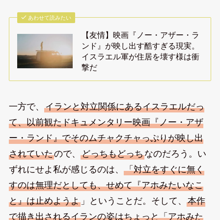
あわせて読みたい
【友情】映画『ノー・アザー・ラ
ンド』が映し出す酷すぎる現実。
イスラエル軍が住居を壊す様は衝
撃だ
一方で、
イランと対立関係にあるイスラエルだっ
て、以前観たドキュメンタリー映画『ノー・アザ
ー・ランド』でそのムチャクチャっぷりが映し出
されていた
ので、
どっちもどっち
なのだろう。い
ずれにせよ私が感じるのは、
「対立をすぐに無く
すのは無理だとしても、せめて『アホみたいなこ
と』は止めようよ
」ということだ。そして、
本作
で描き出されるイランの姿はちょっと「アホみた