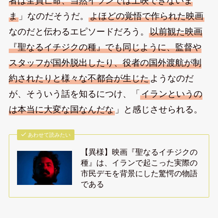
者は全員亡命、当然イランでは上映できないま
ま
」なのだそうだ。
よほどの覚悟で作られた映画
なのだと伝わるエピソードだろう。
以前観た映画
『聖なるイチジクの種』でも同じように、監督や
スタッフが国外脱出したり、役者の国外渡航が制
約されたりと様々な不都合が生じた
ようなのだ
が、そういう話を知るにつけ、「
イランというの
は本当に大変な国なんだな
」と感じさせられる。
あわせて読みたい
【異様】映画『聖なるイチジクの
種』は、イランで起こった実際の
市民デモを背景にした驚愕の物語
である