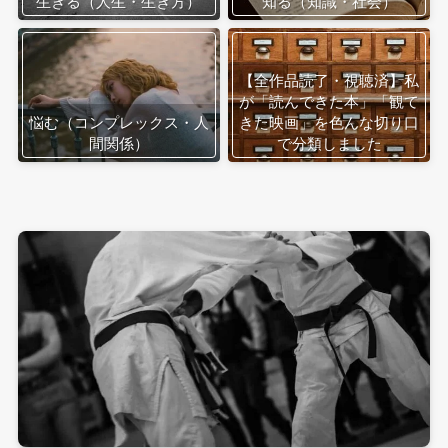
生きる（人生・生き方）
知る（知識・社会）
【全作品読了・視聴済】私
が「読んできた本」「観て
悩む（コンプレックス・人
きた映画」を色んな切り口
間関係）
で分類しました