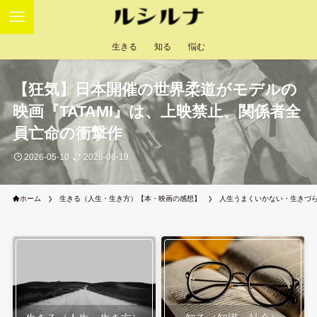
生きる
知る
悩む
【狂気】日本開催の世界柔道がモデルの
映画『TATAMI』は、上映禁止、関係者全
員亡命の衝撃作
2026-05-10
2026-06-19
ホーム
生きる（人生・生き方）【本・映画の感想】
人生うまくいかない・生きづ