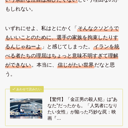
もしれない。
いずれにせよ、私はとにかく「
そんなクソどうで
もいいことのために、選手の家族を拘束したりす
るんじゃねーよ
」と感じてしまった。
イランを統
べる者たちの理屈はちょっと意味不明すぎて理解
ができない
。本当に、
信じがたい世界
だなと思
う。
あわせて読みたい
【驚愕】「金正男の殺人犯」は”あ
なた”だったかも。「人気者になり
たい女性」が陥った巧妙な罠：映
画『…