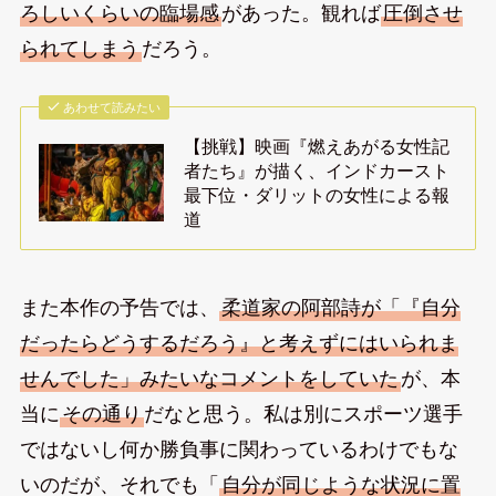
ろしいくらいの臨場感
があった。観れば
圧倒させ
られてしまう
だろう。
あわせて読みたい
【挑戦】映画『燃えあがる女性記
者たち』が描く、インドカースト
最下位・ダリットの女性による報
道
また本作の予告では、
柔道家の阿部詩が「『自分
だったらどうするだろう』と考えずにはいられま
せんでした」みたいなコメントをしていた
が、本
当に
その通り
だなと思う。私は別にスポーツ選手
ではないし何か勝負事に関わっているわけでもな
いのだが、それでも「
自分が同じような状況に置