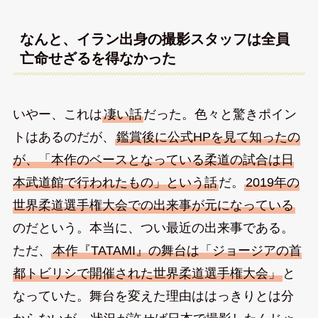
なんと、イラン出身の撮影スタッフは全員
亡命せざるを得なかった
いやー、これは
凄い話
だった。色々と驚きポイン
トはあるのだが、
鑑賞後に公式HPを見て知ったの
が、「本作のベースとなっている柔道の試合は日
本武道館で行われたもの」という話
だ。
2019年の
世界柔道選手権大会での出来事が元になっている
のだという。本当に、つい最近の出来事である。
ただ、
本作『TATAMI』の舞台は「ジョージアの首
都トビリシで開催された世界柔道選手権大会」
と
なっていた。舞台を変えた理由ははっきりとは分