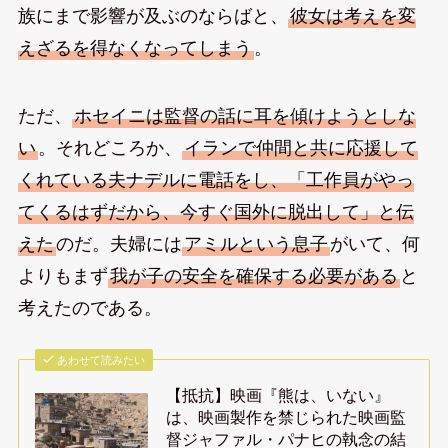
族にまで影響が及ぶのならばと、
彼女は考えを変
えざるを得なくなってしまう
。
ただ、
ホセイニは監督の話に耳を傾けようとしな
い
。それどころか、
イランで仲間と共に応援して
くれている夫ナデルに電話をし、「工作員がやっ
てくるはずだから、今すぐ国外に脱出して」と伝
えた
のだ。夫婦には
アミルという息子
がいて、何
よりもまず
我が子の安全を確保する必要がある
と
考えたのである。
あわせて読みたい
【抵抗】映画『熊は、いない』
は、映画製作を禁じられた映画監
督ジャファル・パナヒの執念の結